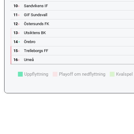
10
Sandvikens IF
11
GIF Sundsvall
12
Östersunds FK
13
Utsiktens BK
14
Örebro
15
Trelleborgs FF
16
Umeå
Uppflyttning
Playoff om nedflyttning
Kvalspel 