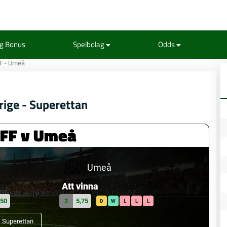
ng Bonus
Spelbolag
Odds
FF - Umeå
rige - Superettan
 FF v Umeå
Umeå
Att vinna
,50
2
5,75
D
W
L
L
L
Superettan