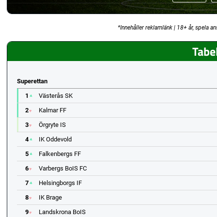
*Innehåller reklamlänk | 18+ år, spela an
Tabel
Superettan
1
Västerås SK
2
Kalmar FF
3
Örgryte IS
4
IK Oddevold
5
Falkenbergs FF
6
Varbergs BoIS FC
7
Helsingborgs IF
8
IK Brage
9
Landskrona BoIS