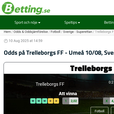
Sport och nöje
Speltips
Betti
Hem
/
Odds & Oddsjämförelse
/
Fotboll
/
Sverige - Superettan
/
Trelleborgs 
10 Aug 2025 at 14:59
Odds på Trelleborgs FF - Umeå 10/08, Sve
Trelleborgs
0:2
Trelleborgs FF
Att vinna
1
2,02
X
4
W
W
W
D
D
Fotboll