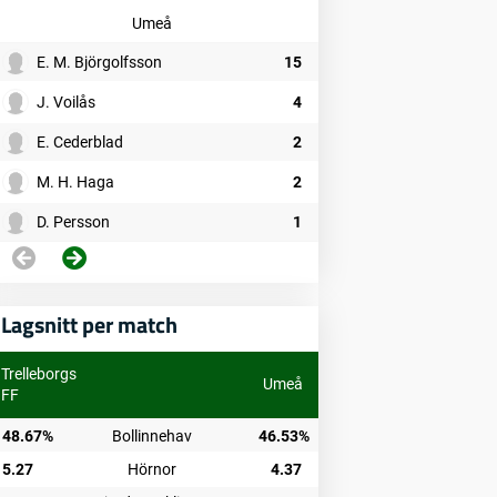
Umeå
E. M. Björgolfsson
15
J. Voilås
4
E. Cederblad
2
M. H. Haga
2
D. Persson
1
Lagsnitt per match
Trelleborgs
Umeå
FF
48.67%
Bollinnehav
46.53%
5.27
Hörnor
4.37