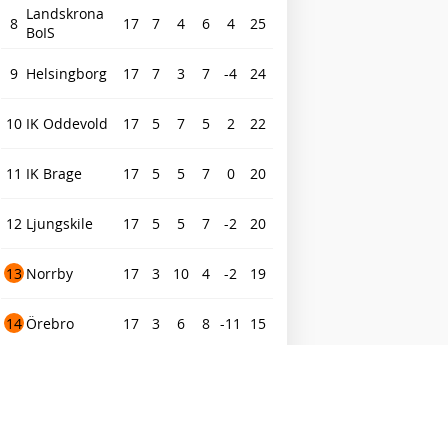
Landskrona
8
17
7
4
6
4
25
BoIS
9
Helsingborg
17
7
3
7
-4
24
10
IK Oddevold
17
5
7
5
2
22
11
IK Brage
17
5
5
7
0
20
12
Ljungskile
17
5
5
7
-2
20
13
Norrby
17
3
10
4
-2
19
14
Örebro
17
3
6
8
-11
15
15
IFK Värnamo
17
4
2
11
-15
14
16
GIF Sundsvall
17
3
0
14
-28
9