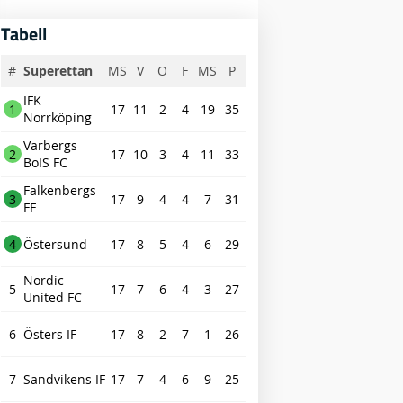
Tabell
#
Superettan
MS
V
O
F
MS
P
IFK
1
17
11
2
4
19
35
Norrköping
Varbergs
2
17
10
3
4
11
33
BoIS FC
Falkenbergs
3
17
9
4
4
7
31
FF
4
Östersund
17
8
5
4
6
29
Nordic
5
17
7
6
4
3
27
United FC
6
Östers IF
17
8
2
7
1
26
7
Sandvikens IF
17
7
4
6
9
25