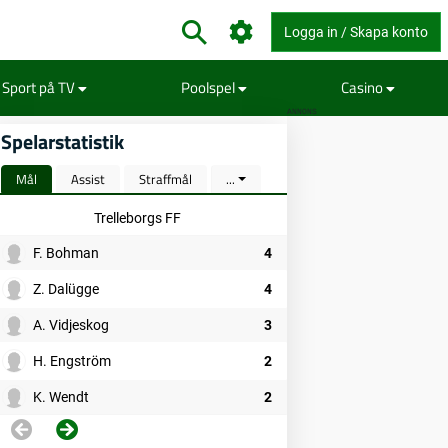
Logga in / Skapa konto
Sport på TV
Poolspel
Casino
ANNONS
Spelarstatistik
Mål
Assist
Straffmål
...
Trelleborgs FF
F. Bohman
4
Z. Dalügge
4
A. Vidjeskog
3
H. Engström
2
K. Wendt
2