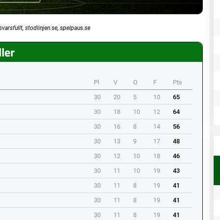
svarsfullt, stodlinjen.se, spelpaus.se
ler
Pl
V
O
F
Pts
30
20
5
10
65
30
18
10
12
64
30
16
8
14
56
30
13
9
17
48
30
12
10
18
46
30
11
10
19
43
30
11
8
19
41
30
11
8
19
41
30
11
8
19
41