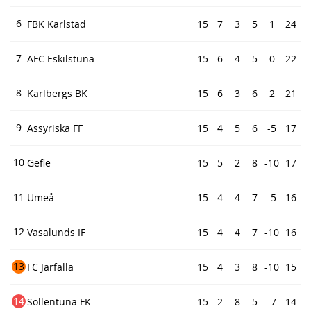
6
FBK Karlstad
15
7
3
5
1
24
7
AFC Eskilstuna
15
6
4
5
0
22
8
Karlbergs BK
15
6
3
6
2
21
9
Assyriska FF
15
4
5
6
-5
17
10
Gefle
15
5
2
8
-10
17
11
Umeå
15
4
4
7
-5
16
12
Vasalunds IF
15
4
4
7
-10
16
13
FC Järfälla
15
4
3
8
-10
15
14
Sollentuna FK
15
2
8
5
-7
14