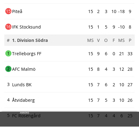
15
Piteå
15
2
3
10
-18
9
16
IFK Stocksund
15
1
5
9
-10
8
#
1. Division Södra
MS
V
O
F
MS
P
1
Trelleborgs FF
15
9
6
0
21
33
2
AFC Malmö
15
8
4
3
12
28
3
Lunds BK
15
7
6
2
10
27
4
Åtvidaberg
15
7
5
3
10
26
ANNONS
5
FC Rosengård
15
7
4
4
6
25
ew
6
Hässleholms IF
15
7
3
5
7
24
ds