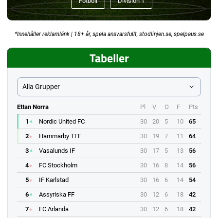
Fotboll
Division 1
*Innehåller reklamlänk | 18+ år, spela ansvarsfullt, stodlinjen.se, spelpaus.se
Tabeller
Alla Grupper
Ettan Norra
Pl
V
O
F
Pts
1
Nordic United FC
30
20
5
10
65
2
Hammarby TFF
30
19
7
11
64
3
Vasalunds IF
30
17
5
13
56
4
FC Stockholm
30
16
8
14
56
5
IF Karlstad
30
16
6
14
54
6
Assyriska FF
30
12
6
18
42
7
FC Arlanda
30
12
6
18
42