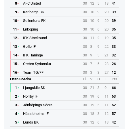
8
AFC United
30
12
5
18
41
9
Karlbergs BK
30
10
9
20
39
10
Sollentuna FK
30
10
9
20
39
11
Enköping
30
10
6
20
36
12
IFK Stocksund
30
11
2
19
35
13
Gefle IF
30
8
9
22
33
14
IFK Haninge
30
9
5
21
32
15
Örebro Syrianska
30
7
5
23
26
16
Team TG/FF
30
3
3
27
12
Ettan Soedra
Pl
V
O
F
Pts
1
Ljungskile SK
30
21
3
9
66
2
Norrby IF
30
19
6
11
63
3
Jönköpings Södra
30
19
5
11
62
4
Hässleholms IF
30
18
3
12
57
5
Lunds BK
30
12
6
18
42