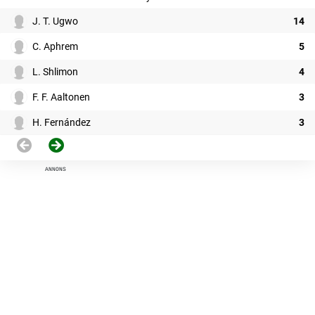
J. T. Ugwo
14
C. Aphrem
5
L. Shlimon
4
F. F. Aaltonen
3
H. Fernández
3
ANNONS