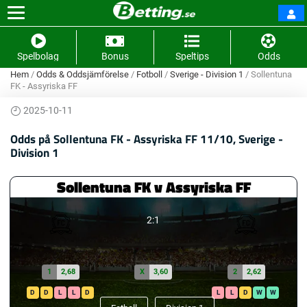
Spelbolag
Bonus
Speltips
Odds
Hem
/
Odds & Oddsjämförelse
/
Fotboll
/
Sverige - Division 1
/
Sollentuna
FK - Assyriska FF
2025-10-11
Odds på Sollentuna FK - Assyriska FF 11/10, Sverige -
Division 1
Sollentuna FK v Assyriska FF
2:1
1
2,68
X
3,60
2
2,62
D
D
L
L
D
L
L
D
W
W