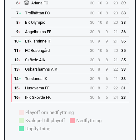
6
Ariana FC
30
10
9
20
39
7
Trollhättan FC
30
10
8
20
38
8
BK Olympic
30
10
8
20
38
9
Ängelholms FF
30
9
9
21
36
10
Eskilsminne IF
30
9
9
21
36
11
FC Rosengård
30
10
5
20
35
12
Skövde AIK
30
9
8
21
35
13
Oskarshamns AIK
30
8
9
22
33
14
Torslanda IK
30
9
6
21
33
15
Husqvarna FF
30
8
7
22
31
16
IFK Skövde FK
30
6
5
24
23
Playoff om nedflyttning
Kvalspel till playoff
Nedflyttning
Uppflyttning