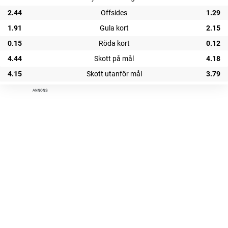
2.44
Offsides
1.29
1.91
Gula kort
2.15
0.15
Röda kort
0.12
4.44
Skott på mål
4.18
4.15
Skott utanför mål
3.79
ANNONS