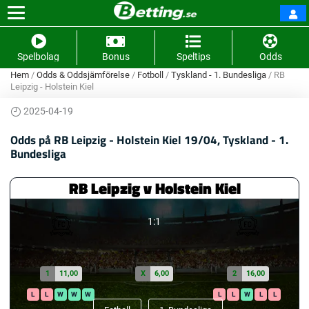
Spelbolag
Bonus
Speltips
Odds
Hem
/
Odds & Oddsjämförelse
/
Fotboll
/
Tyskland - 1. Bundesliga
/
RB
Leipzig - Holstein Kiel
2025-04-19
Odds på RB Leipzig - Holstein Kiel 19/04, Tyskland - 1.
Bundesliga
RB Leipzig v Holstein Kiel
1:1
1
11,00
X
6,00
2
16,00
L
L
W
W
W
L
L
W
L
L