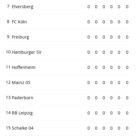
7
Elversberg
0
0
0
0
0
0
8
FC Köln
0
0
0
0
0
0
9
Freiburg
0
0
0
0
0
0
10
Hamburger SV
0
0
0
0
0
0
11
Hoffenheim
0
0
0
0
0
0
12
Mainz 05
0
0
0
0
0
0
13
Paderborn
0
0
0
0
0
0
14
RB Leipzig
0
0
0
0
0
0
15
Schalke 04
0
0
0
0
0
0