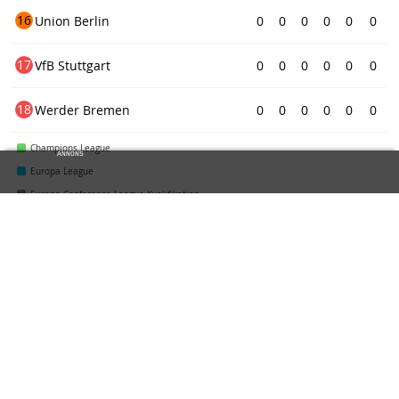
16
Union Berlin
0
0
0
0
0
0
17
VfB Stuttgart
0
0
0
0
0
0
18
Werder Bremen
0
0
0
0
0
0
Champions League
ANNONS
Europa League
Europa Conference League Kvalifikation
ew
ds
Nedflyttningskval
Nedflyttning