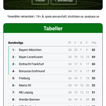
Fotboll
1. Bundesliga
*Innehåller reklamlänk | 18+ år, spela ansvarsfullt, stodlinjen.se, spelpaus.se
Tabeller
Bundesliga
Pl
V
O
F
Pts
1
Bayern München
34
25
7
9
82
2
Bayer Leverkusen
34
19
12
15
69
3
Eintracht Frankfurt
34
17
9
17
60
4
Borussia Dortmund
34
17
6
17
57
5
Freiburg
34
16
7
18
55
6
Mainz 05
34
14
10
20
52
7
RB Leipzig
34
13
12
21
51
8
Werder Bremen
34
14
9
20
51