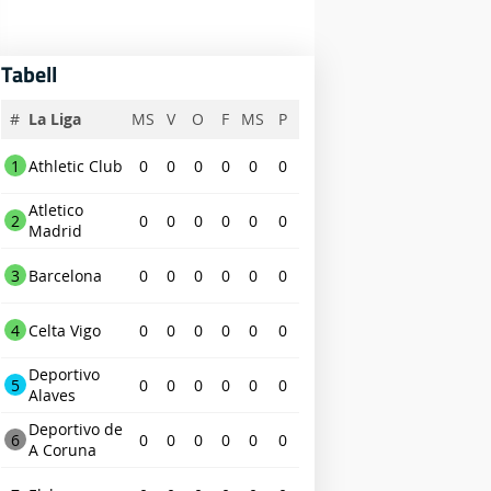
Tabell
#
La Liga
MS
V
O
F
MS
P
1
Athletic Club
0
0
0
0
0
0
Atletico
2
0
0
0
0
0
0
Madrid
3
Barcelona
0
0
0
0
0
0
4
Celta Vigo
0
0
0
0
0
0
Deportivo
5
0
0
0
0
0
0
Alaves
Deportivo de
6
0
0
0
0
0
0
A Coruna