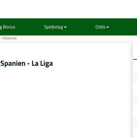
ng Bonus
Spelbolag
Odds
Villarreal
 Spanien - La Liga