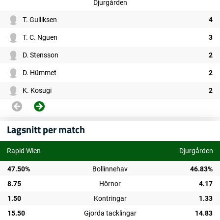
Djurgården
T. Gulliksen
4
T. C. Nguen
3
D. Stensson
2
D. Hümmet
2
K. Kosugi
2
Lagsnitt per match
Rapid Wien
Djurgården
47.50%
Bollinnehav
46.83%
8.75
Hörnor
4.17
1.50
Kontringar
1.33
15.50
Gjorda tacklingar
14.83