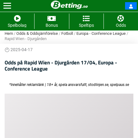
Spelbolag
Bonus
Speltips
Odds
Hem
/
Odds & Oddsjämförelse
/
Fotboll
/
Europa - Conference League
/
Rapid Wien - Djurgården
2025-04-17
Odds på Rapid Wien - Djurgården 17/04, Europa -
Conference League
*Innehåller reklamlänk | 18+ år, spela ansvarsfullt, stodlinjen.se, spelpaus.se