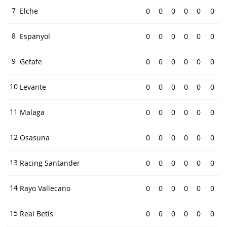
7
Elche
0
0
0
0
0
0
8
Espanyol
0
0
0
0
0
0
9
Getafe
0
0
0
0
0
0
10
Levante
0
0
0
0
0
0
11
Malaga
0
0
0
0
0
0
12
Osasuna
0
0
0
0
0
0
13
Racing Santander
0
0
0
0
0
0
14
Rayo Vallecano
0
0
0
0
0
0
15
Real Betis
0
0
0
0
0
0