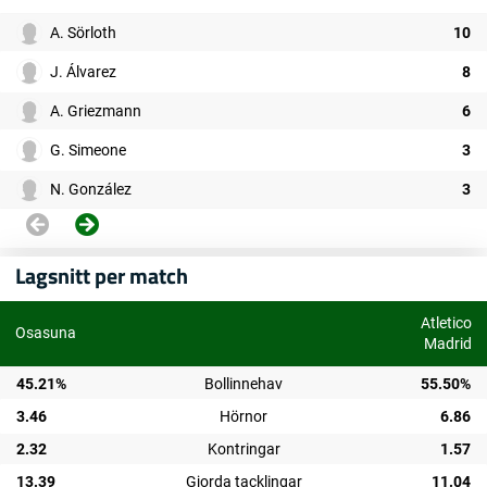
A. Sörloth
10
J. Álvarez
8
A. Griezmann
6
G. Simeone
3
N. González
3
Lagsnitt per match
Atletico
Osasuna
Madrid
45.21%
Bollinnehav
55.50%
3.46
Hörnor
6.86
2.32
Kontringar
1.57
13.39
Gjorda tacklingar
11.04