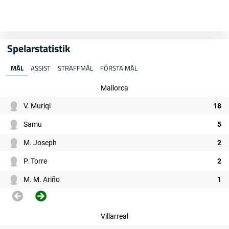
Spelarstatistik
MÅL
ASSIST
STRAFFMÅL
FÖRSTA MÅL
Mallorca
V. Muriqi
18
Samu
5
M. Joseph
2
P. Torre
2
M. M. Ariño
1
Villarreal