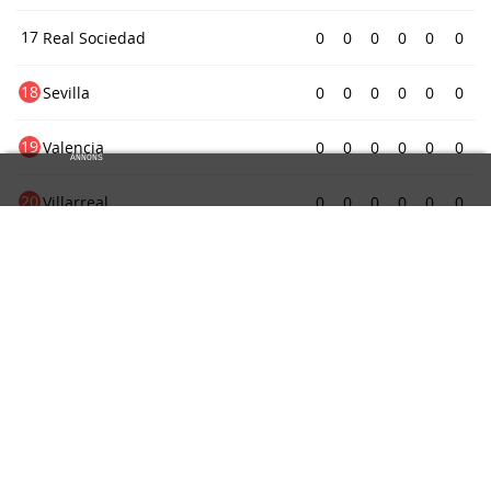
17
Real Sociedad
0
0
0
0
0
0
18
Sevilla
0
0
0
0
0
0
19
Valencia
0
0
0
0
0
0
ANNONS
20
Villarreal
0
0
0
0
0
0
ew
ds
Champions League
Europa League
Europa Conference League Kvalifikation
Nedflyttning