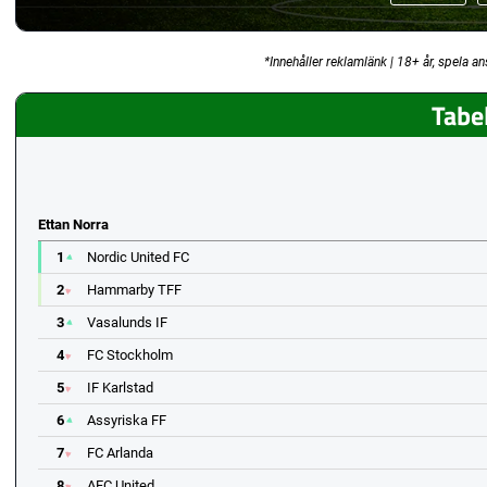
*Innehåller reklamlänk | 18+ år, spela an
Tabel
Ettan Norra
1
Nordic United FC
2
Hammarby TFF
3
Vasalunds IF
4
FC Stockholm
5
IF Karlstad
6
Assyriska FF
7
FC Arlanda
8
AFC United