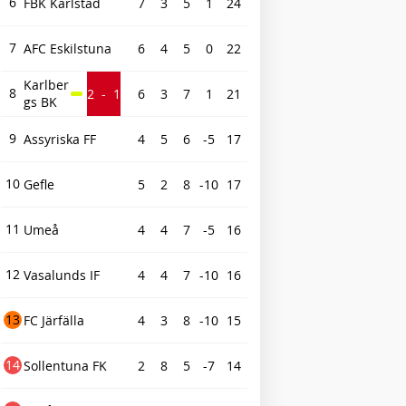
6
FBK Karlstad
7
3
5
1
24
7
AFC Eskilstuna
6
4
5
0
22
Karlber
8
2
-
1
6
3
7
1
21
gs BK
9
Assyriska FF
4
5
6
-5
17
10
Gefle
5
2
8
-10
17
11
Umeå
4
4
7
-5
16
12
Vasalunds IF
4
4
7
-10
16
13
FC Järfälla
4
3
8
-10
15
14
Sollentuna FK
2
8
5
-7
14