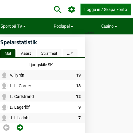
Logga in / Skapa konto
Sport på TV
Poolspel
Casino
ANNONS
Spelarstatistik
Mål
Assist
Straffmål
...
Ljungskile SK
V. Tyrén
19
L. L. Corner
13
L. Carlstrand
12
D. Lagerlöf
9
J. Liljedahl
7