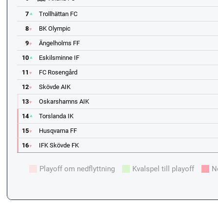
7
Trollhättan FC
8
BK Olympic
9
Ängelholms FF
10
Eskilsminne IF
11
FC Rosengård
12
Skövde AIK
13
Oskarshamns AIK
14
Torslanda IK
15
Husqvarna FF
16
IFK Skövde FK
Playoff om nedflyttning
Kvalspel till playoff
N