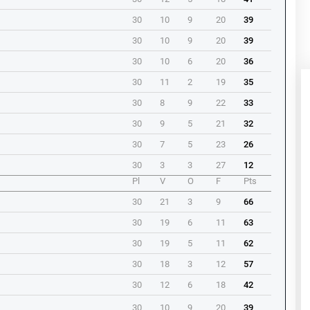
30
10
9
20
39
30
10
9
20
39
30
10
6
20
36
30
11
2
19
35
30
8
9
22
33
30
9
5
21
32
30
7
5
23
26
30
3
3
27
12
Pl
V
O
F
Pts
30
21
3
9
66
30
19
6
11
63
30
19
5
11
62
30
18
3
12
57
30
12
6
18
42
30
10
9
20
39