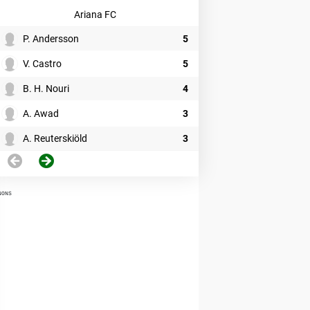
Ariana FC
P. Andersson
5
V. Castro
5
B. H. Nouri
4
A. Awad
3
A. Reuterskiöld
3
NONS