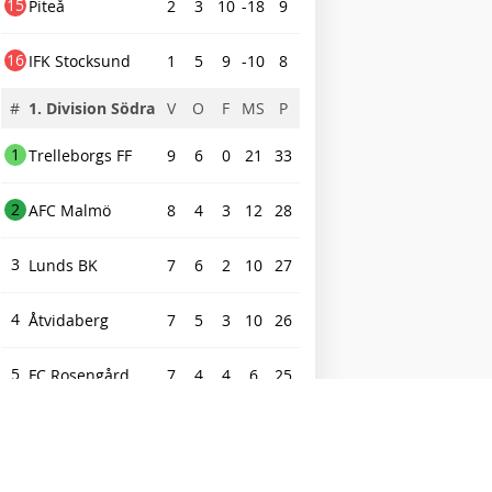
15
Piteå
2
3
10
-18
9
16
IFK Stocksund
1
5
9
-10
8
#
1. Division Södra
V
O
F
MS
P
1
Trelleborgs FF
9
6
0
21
33
2
AFC Malmö
8
4
3
12
28
3
Lunds BK
7
6
2
10
27
4
Åtvidaberg
7
5
3
10
26
5
FC Rosengård
7
4
4
6
25
6
Hässleholms IF
7
3
5
7
24
7
BK Olympic
7
1
7
0
22