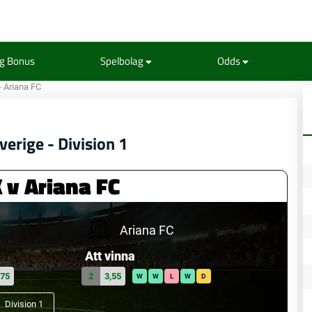
ng Bonus
Spelbolag
Odds
- Ariana FC
verige - Division 1
 v Ariana FC
Ariana FC
Att vinna
,75
2
3,55
W
W
L
W
D
Division 1