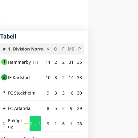
Tabell
#
1. Division Norra
V
O
F
MS
P
1
Hammarby TFF
11
2
2
31
35
2
IF Karlstad
10
3
2
14
33
3
FC Stockholm
9
3
3
18
30
4
FC Arlanda
8
5
2
9
29
Enköpi
5
2
-
1
9
1
6
1
28
ng