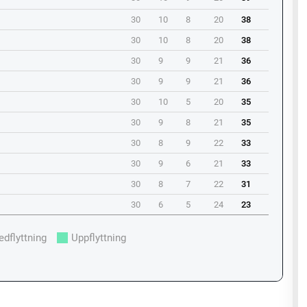
30
10
8
20
38
30
10
8
20
38
30
9
9
21
36
30
9
9
21
36
30
10
5
20
35
30
9
8
21
35
30
8
9
22
33
30
9
6
21
33
30
8
7
22
31
30
6
5
24
23
edflyttning
Uppflyttning