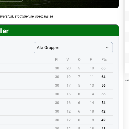
svarsfullt, stodlinjen.se, spelpaus.se
ler
Alla Grupper
Pl
V
O
F
Pts
30
20
5
10
65
30
19
7
11
64
AN
30
17
5
13
56
30
16
8
14
56
30
16
6
14
54
30
12
6
18
42
30
12
6
18
42
30
12
5
18
41