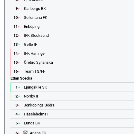
9
Karlbergs BK
10
Sollentuna FK
11
Enköping
12
IFK Stocksund
13
Gefle IF
14
IFK Haninge
15
Örebro Syrianska
16
Team TG/FF
Ettan Soedra
1
Ljungskile SK
2
Norrby IF
3
Jönköpings Södra
4
Hässleholms IF
5
Lunds BK
6
Ariana FC