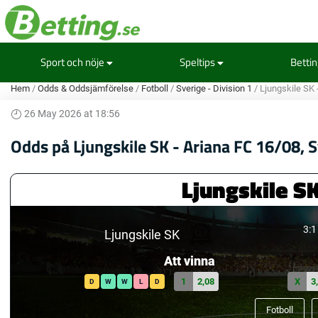
Sport och nöje
Speltips
Betti
Hem
/
Odds & Oddsjämförelse
/
Fotboll
/
Sverige - Division 1
/
Ljungskile SK 
26 May 2026 at 18:56
Odds på Ljungskile SK - Ariana FC 16/08, S
Ljungskile SK
3:1
Ljungskile SK
Att vinna
1
2,08
X
3
D
W
W
L
D
Fotboll