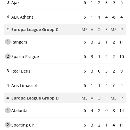
3
Ajax
6
1
2
3
-3
5
4
AEK Athens
6
1
1
4
-6
4
#
Europa League Grupp C
MS
V
O
F
MS
P
1
Rangers
6
3
2
1
2
11
2
Sparta Prague
6
3
1
2
2
10
3
Real Betis
6
3
0
3
2
9
4
Aris Limassol
6
1
1
4
-6
4
#
Europa League Grupp D
MS
V
O
F
MS
P
1
Atalanta
6
4
2
0
8
14
2
Sporting CP
6
3
2
1
4
11