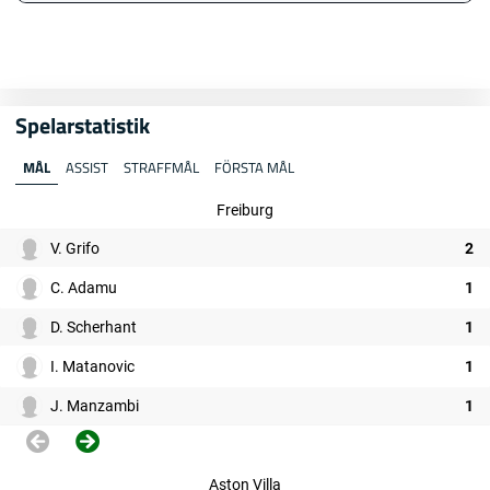
Spelarstatistik
MÅL
ASSIST
STRAFFMÅL
FÖRSTA MÅL
Freiburg
V. Grifo
2
C. Adamu
1
D. Scherhant
1
I. Matanovic
1
J. Manzambi
1
Aston Villa