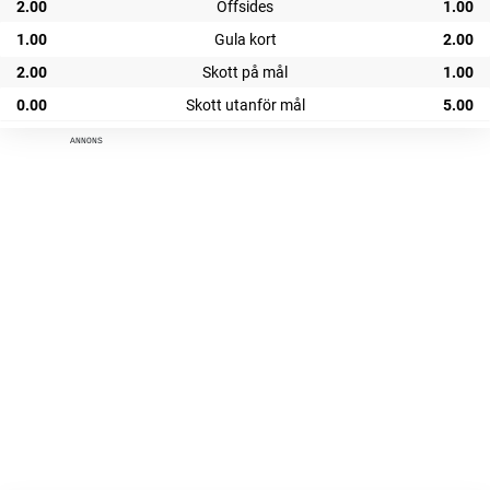
2.00
Offsides
1.00
1.00
Gula kort
2.00
2.00
Skott på mål
1.00
0.00
Skott utanför mål
5.00
ANNONS