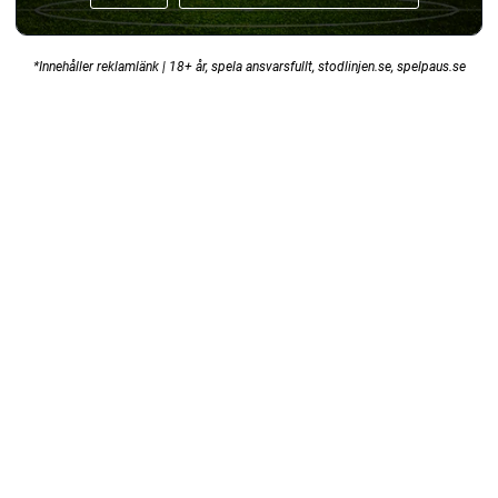
*Innehåller reklamlänk | 18+ år, spela ansvarsfullt, stodlinjen.se, spelpaus.se