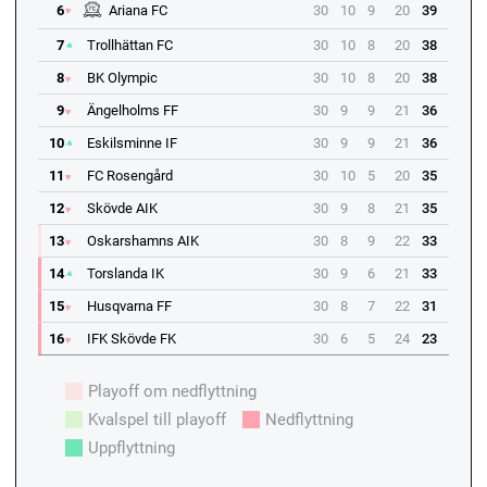
6
Ariana FC
30
10
9
20
39
7
Trollhättan FC
30
10
8
20
38
8
BK Olympic
30
10
8
20
38
9
Ängelholms FF
30
9
9
21
36
10
Eskilsminne IF
30
9
9
21
36
11
FC Rosengård
30
10
5
20
35
12
Skövde AIK
30
9
8
21
35
13
Oskarshamns AIK
30
8
9
22
33
14
Torslanda IK
30
9
6
21
33
15
Husqvarna FF
30
8
7
22
31
16
IFK Skövde FK
30
6
5
24
23
Playoff om nedflyttning
Kvalspel till playoff
Nedflyttning
Uppflyttning