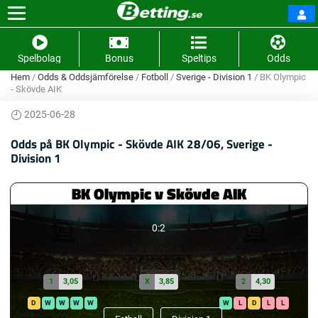
Spelbolag
Bonus
Speltips
Odds
Hem
/
Odds & Oddsjämförelse
/
Fotboll
/
Sverige - Division 1
/
BK Olympic
- Skövde AIK
2025-06-28
Odds på BK Olympic - Skövde AIK 28/06, Sverige -
Division 1
BK Olympic v Skövde AIK
0:2
1
3,05
X
3,85
2
4,30
D
W
W
W
W
W
L
D
L
L