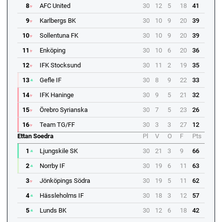
8
AFC United
30
12
5
18
41
9
Karlbergs BK
30
10
9
20
39
10
Sollentuna FK
30
10
9
20
39
11
Enköping
30
10
6
20
36
12
IFK Stocksund
30
11
2
19
35
13
Gefle IF
30
8
9
22
33
14
IFK Haninge
30
9
5
21
32
15
Örebro Syrianska
30
7
5
23
26
16
Team TG/FF
30
3
3
27
12
Ettan Soedra
Pl
V
O
F
Pts
1
Ljungskile SK
30
21
3
9
66
2
Norrby IF
30
19
6
11
63
3
Jönköpings Södra
30
19
5
11
62
4
Hässleholms IF
30
18
3
12
57
5
Lunds BK
30
12
6
18
42