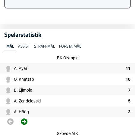
Spelarstatistik
MÅL
ASSIST
STRAFFMÅL
FÖRSTA MÅL
BK Olympic
A. Ayari
11
O. Khattab
10
B. Ejimole
7
A. Zendelovski
5
A. Höög
3
Skövde AIK