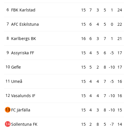
6
FBK Karlstad
15
7
3
5
1
24
7
AFC Eskilstuna
15
6
4
5
0
22
8
Karlbergs BK
16
6
3
7
1
21
9
Assyriska FF
15
4
5
6
-5
17
10
Gefle
15
5
2
8
-10
17
11
Umeå
15
4
4
7
-5
16
12
Vasalunds IF
15
4
4
7
-10
16
13
FC Järfälla
15
4
3
8
-10
15
14
Sollentuna FK
15
2
8
5
-7
14