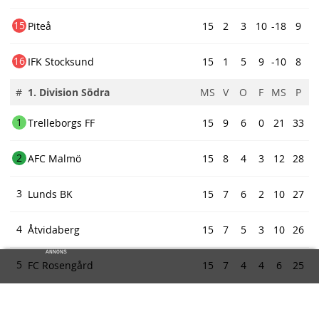
15
Piteå
15
2
3
10
-18
9
16
IFK Stocksund
15
1
5
9
-10
8
#
1. Division Södra
MS
V
O
F
MS
P
1
Trelleborgs FF
15
9
6
0
21
33
2
AFC Malmö
15
8
4
3
12
28
3
Lunds BK
15
7
6
2
10
27
4
Åtvidaberg
15
7
5
3
10
26
ANNONS
5
FC Rosengård
15
7
4
4
6
25
ew
6
Hässleholms IF
15
7
3
5
7
24
ds