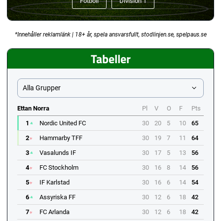
Fotboll
Division 1
*Innehåller reklamlänk | 18+ år, spela ansvarsfullt, stodlinjen.se, spelpaus.se
Tabeller
Alla Grupper
Ettan Norra
Pl
V
O
F
Pts
1
Nordic United FC
30
20
5
10
65
2
Hammarby TFF
30
19
7
11
64
3
Vasalunds IF
30
17
5
13
56
4
FC Stockholm
30
16
8
14
56
5
IF Karlstad
30
16
6
14
54
6
Assyriska FF
30
12
6
18
42
7
FC Arlanda
30
12
6
18
42