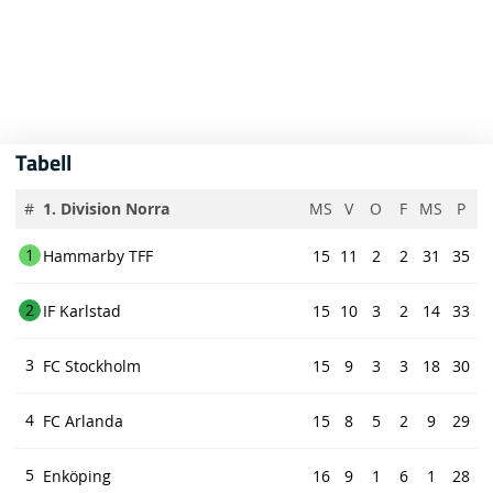
Tabell
#
1. Division Norra
MS
V
O
F
MS
P
1
Hammarby TFF
15
11
2
2
31
35
2
IF Karlstad
15
10
3
2
14
33
3
FC Stockholm
15
9
3
3
18
30
4
FC Arlanda
15
8
5
2
9
29
5
Enköping
16
9
1
6
1
28