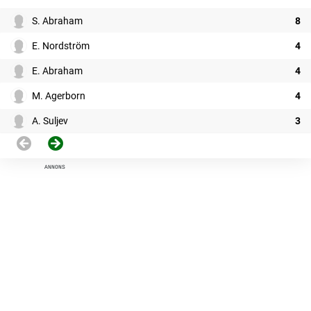
S. Abraham
8
E. Nordström
4
E. Abraham
4
M. Agerborn
4
A. Suljev
3
ANNONS