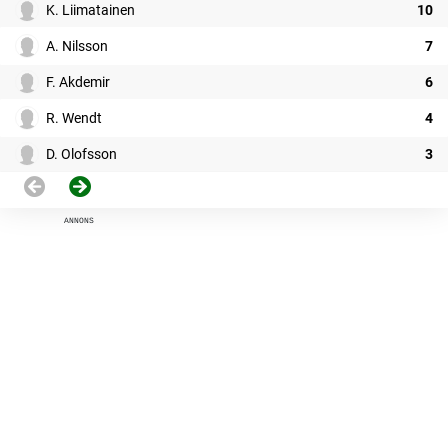
K. Liimatainen
10
A. Nilsson
7
F. Akdemir
6
R. Wendt
4
D. Olofsson
3
ANNONS