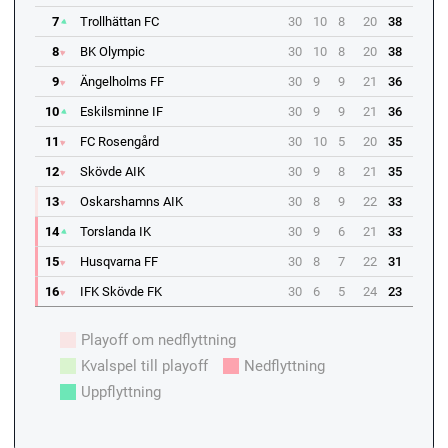
7
Trollhättan FC
30
10
8
20
38
8
BK Olympic
30
10
8
20
38
9
Ängelholms FF
30
9
9
21
36
10
Eskilsminne IF
30
9
9
21
36
11
FC Rosengård
30
10
5
20
35
12
Skövde AIK
30
9
8
21
35
13
Oskarshamns AIK
30
8
9
22
33
14
Torslanda IK
30
9
6
21
33
15
Husqvarna FF
30
8
7
22
31
16
IFK Skövde FK
30
6
5
24
23
Playoff om nedflyttning
Kvalspel till playoff
Nedflyttning
Uppflyttning