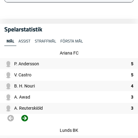
Spelarstatistik
MÅL
ASSIST
STRAFFMÅL
FÖRSTA MÅL
Ariana FC
P. Andersson
5
V. Castro
5
B. H. Nouri
4
A. Awad
3
A. Reuterskiöld
3
Lunds BK