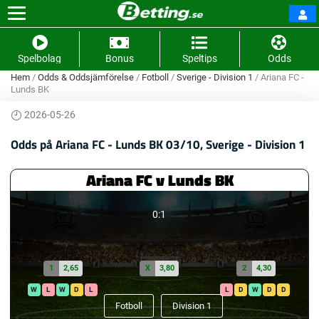
Spelbolag
Bonus
Speltips
Odds
Hem
/
Odds & Oddsjämförelse
/
Fotboll
/
Sverige - Division 1
/
Ariana FC -
Lunds BK
2026-05-26
Odds på Ariana FC - Lunds BK 03/10, Sverige - Division 1
Ariana FC v Lunds BK
0:1
1
2,65
X
3,80
2
4,30
W
L
W
D
L
L
D
W
D
D
Fotboll
Division 1