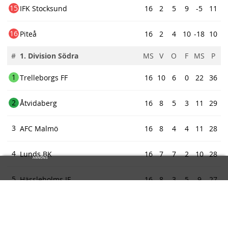
15
IFK Stocksund
16
2
5
9
-5
11
16
Piteå
16
2
4
10
-18
10
#
1. Division Södra
MS
V
O
F
MS
P
1
Trelleborgs FF
16
10
6
0
22
36
2
Åtvidaberg
16
8
5
3
11
29
3
AFC Malmö
16
8
4
4
11
28
4
Lunds BK
16
7
7
2
10
28
ANNONS
5
Hässleholms IF
16
8
3
5
9
27
ew
ds
6
FC Rosengård
16
7
5
4
6
26