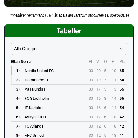
*Innehåller reklamlänk | 18+ år, spela ansvarsfullt, stodlinjen.se, spelpaus.se
Tabeller
Alla Grupper
Ettan Norra
Pl
V
O
F
Pts
1
Nordic United FC
30
20
5
10
65
2
Hammarby TFF
30
19
7
11
64
3
Vasalunds IF
30
17
5
13
56
4
FC Stockholm
30
16
8
14
56
5
IF Karlstad
30
16
6
14
54
6
Assyriska FF
30
12
6
18
42
7
FC Arlanda
30
12
6
18
42
8
AFC United
30
12
5
18
41