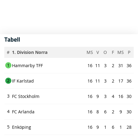
Tabell
#
1. Division Norra
MS
V
O
F
MS
P
1
Hammarby TFF
16
11
3
2
31
36
2
IF Karlstad
16
11
3
2
17
36
3
FC Stockholm
16
9
3
4
16
30
4
FC Arlanda
16
8
6
2
9
30
5
Enköping
16
9
1
6
1
28