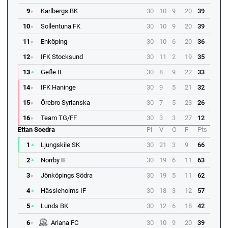
9
Karlbergs BK
30
10
9
20
39
10
Sollentuna FK
30
10
9
20
39
11
Enköping
30
10
6
20
36
12
IFK Stocksund
30
11
2
19
35
13
Gefle IF
30
8
9
22
33
14
IFK Haninge
30
9
5
21
32
15
Örebro Syrianska
30
7
5
23
26
16
Team TG/FF
30
3
3
27
12
Ettan Soedra
Pl
V
O
F
Pts
1
Ljungskile SK
30
21
3
9
66
2
Norrby IF
30
19
6
11
63
3
Jönköpings Södra
30
19
5
11
62
4
Hässleholms IF
30
18
3
12
57
5
Lunds BK
30
12
6
18
42
6
Ariana FC
30
10
9
20
39