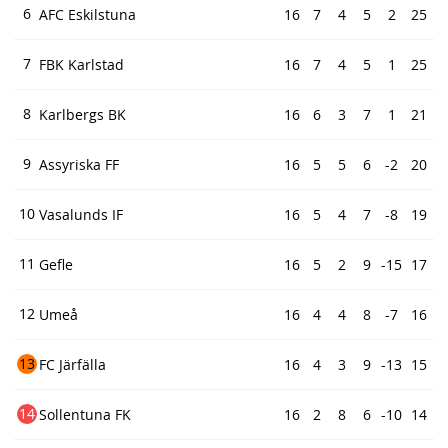
6
AFC Eskilstuna
16
7
4
5
2
25
7
FBK Karlstad
16
7
4
5
1
25
8
Karlbergs BK
16
6
3
7
1
21
9
Assyriska FF
16
5
5
6
-2
20
10
Vasalunds IF
16
5
4
7
-8
19
11
Gefle
16
5
2
9
-15
17
12
Umeå
16
4
4
8
-7
16
13
FC Järfälla
16
4
3
9
-13
15
14
Sollentuna FK
16
2
8
6
-10
14