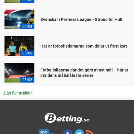
06/08
Svenskar i Premier League - Stroud till Hull
06/08
Här är fotbollsdomarna som delar ut flest kort
05/08
Fotbollsligorna där det görs minst mål – här är
världens målsnålaste serier
05/08
Läs fler artiklar