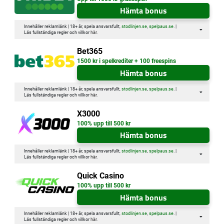
Hämta bonus
Innehåller reklamlänk | 18+ år, spela ansvarsfullt,
stodlinjen.se
,
spelpaus.se
. |
Läs fullständiga regler och villkor
här
.
Bet365
1500 kr i spelkrediter + 100 freespins
Hämta bonus
Innehåller reklamlänk | 18+ år, spela ansvarsfullt,
stodlinjen.se
,
spelpaus.se
. |
Läs fullständiga regler och villkor
här
.
X3000
100% upp till 500 kr
Hämta bonus
Innehåller reklamlänk | 18+ år, spela ansvarsfullt,
stodlinjen.se
,
spelpaus.se
. |
Läs fullständiga regler och villkor
här
.
Quick Casino
100% upp till 500 kr
Hämta bonus
Innehåller reklamlänk | 18+ år, spela ansvarsfullt,
stodlinjen.se
,
spelpaus.se
. |
Läs fullständiga regler och villkor
här
.