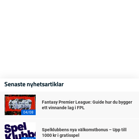
Senaste nyhetsartiklar
Fantasy Premier League: Guide hur du bygger
ett vinnande lag i FPL
04/08
Spelklubbens nya välkomstbonus – Upp till
1000 kr i gratisspel