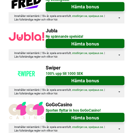
Hämta bonus
Innehåller reklamlänk | 18+ år, spela ansvarsfullt,
stodlinjen.se
,
spelpaus.se
. |
Läs fullständiga regler och villkor
här
.
Jubla
Ny spännande spelsida!
Hämta bonus
Innehåller reklamlänk | 18+ år, spela ansvarsfullt,
stodlinjen.se
,
spelpaus.se
. |
Läs fullständiga regler och villkor
här
.
Swiper
100% upp till 1000 SEK
Hämta bonus
Innehåller reklamlänk | 18+ år, spela ansvarsfullt,
stodlinjen.se
,
spelpaus.se
. |
Läs fullständiga regler och villkor
här
.
GoGoCasino
Sporten flyttar in hos GoGoCasino!
Hämta bonus
Innehåller reklamlänk | 18+ år, spela ansvarsfullt,
stodlinjen.se
,
spelpaus.se
. |
Läs fullständiga regler och villkor
här
.