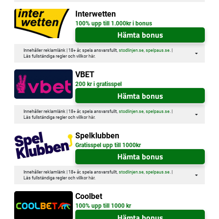
Interwetten
100% upp till 1.000kr i bonus
Hämta bonus
Innehåller reklamlänk | 18+ år, spela ansvarsfullt,
stodlinjen.se
,
spelpaus.se
. |
Läs fullständiga regler och villkor
här
.
VBET
200 kr i gratisspel
Hämta bonus
Innehåller reklamlänk | 18+ år, spela ansvarsfullt,
stodlinjen.se
,
spelpaus.se
. |
Läs fullständiga regler och villkor
här
.
Spelklubben
Gratisspel upp till 1000kr
Hämta bonus
Innehåller reklamlänk | 18+ år, spela ansvarsfullt,
stodlinjen.se
,
spelpaus.se
. |
Läs fullständiga regler och villkor
här
.
Coolbet
100% upp till 1000 kr
Hämta bonus