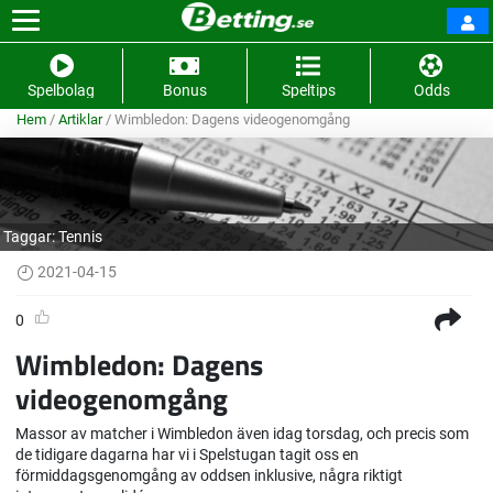
Spelbolag
Bonus
Speltips
Odds
Hem
/
Artiklar
/
Wimbledon: Dagens videogenomgång
Taggar:
Tennis
2021-04-15
0
Wimbledon: Dagens
videogenomgång
Massor av matcher i Wimbledon även idag torsdag, och precis som
de tidigare dagarna har vi i Spelstugan tagit oss en
förmiddagsgenomgång av oddsen inklusive, några riktigt