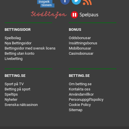
BETTINGSIDOR
BONUS
Spelbolag
Oddsbonusar
Nya Bettingsidor
Insättningsbonus
Bettingsidor med svensk licens
Mobilbonusar
Betting utan konto
Casinobonusar
Livebetting
BETTING.SE
BETTING.SE
Sport på TV
Om betting.se
Betting på sport
Kontakta oss
Speltips
Användarvillkor
Nyheter
Personuppgiftspolicy
Svenska nätcasinon
Cookie Policy
Sitemap