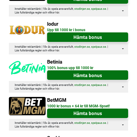
Innehåller reklamlänk | 18+ år, spela ansvarsfullt,
stodlinjen.se
,
spelpaus.se
. |
Läs fullständiga regler och villkor
här
.
lodur
Upp till 1000 kr i bonus
Hämta bonus
Innehåller reklamlänk | 18+ år, spela ansvarsfullt,
stodlinjen.se
,
spelpaus.se
. |
Läs fullständiga regler och villkor
här
.
Betinia
100% bonus upp till 1000 kr
Hämta bonus
Innehåller reklamlänk | 18+ år, spela ansvarsfullt,
stodlinjen.se
,
spelpaus.se
. |
Läs fullständiga regler och villkor
här
.
BetMGM
1000 kr bonus + 64 kr till MGM-tipset!
Hämta bonus
Innehåller reklamlänk | 18+ år, spela ansvarsfullt,
stodlinjen.se
,
spelpaus.se
. |
Läs fullständiga regler och villkor
här
.