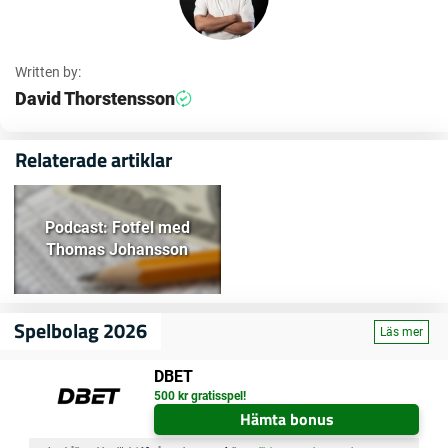
Written by:
David Thorstensson
Relaterade artiklar
Podcast: Fotfel med
Thomas Johansson
Spelbolag 2026
Läs mer
DBET
500 kr gratisspel!
Hämta bonus