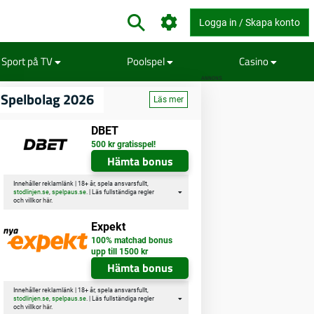
Logga in / Skapa konto
Sport på TV
Poolspel
Casino
ANNONS
Spelbolag 2026
Läs mer
DBET
500 kr gratisspel!
Hämta bonus
Innehåller reklamlänk | 18+ år, spela ansvarsfullt,
stodlinjen.se
,
spelpaus.se
. | Läs fullständiga regler
och villkor
här
.
Expekt
100% matchad bonus
upp till 1500 kr
Hämta bonus
Innehåller reklamlänk | 18+ år, spela ansvarsfullt,
stodlinjen.se
,
spelpaus.se
. | Läs fullständiga regler
och villkor
här
.