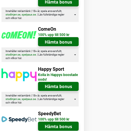
Hämta bonus
Innehåller reklamlänk | 18+ år, spela ansvarsfullt,
stodlinjen.se
,
spelpaus.se
. | Läs fullständiga regler
och villkor
här
.
ComeOn
100% upp till 500 kr
Hämta bonus
Innehåller reklamlänk | 18+ år, spela ansvarsfullt,
stodlinjen.se
,
spelpaus.se
. | Läs fullständiga regler
och villkor
här
.
Happy Sport
Kolla in Happys boostade
oods!
Hämta bonus
Innehåller reklamlänk | 18+ år, spela ansvarsfullt,
stodlinjen.se
,
spelpaus.se
. | Läs fullständiga regler
och villkor
här
.
SpeedyBet
100% upp till 500 kr
Hämta bonus