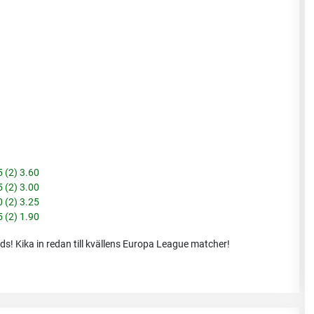
5 (2) 3.60
5 (2) 3.00
0 (2) 3.25
5 (2) 1.90
! Kika in redan till kvällens Europa League matcher!