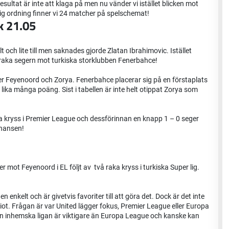
ultat är inte att klaga på men nu vänder vi istället blicken mot
ig ordning finner vi 24 matcher på spelschemat!
k 21.05
ch lite till men saknades gjorde Zlatan Ibrahimovic. Istället
 raka segern mot turkiska storklubben Fenerbahce!
ner Feyenoord och Zorya. Fenerbahce placerar sig på en förstaplats
lika många poäng. Sist i tabellen är inte helt otippat Zorya som
a kryss i Premier League och dessförinnan en knapp 1 – 0 seger
chansen!
 mot Feyenoord i EL följt av två raka kryss i turkiska Super lig.
n enkelt och är givetvis favoriter till att göra det. Dock är det inte
riot. Frågan är var United lägger fokus, Premier League eller Europa
en inhemska ligan är viktigare än Europa League och kanske kan