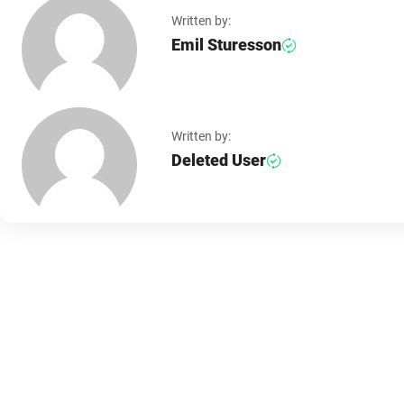
Written by:
Emil Sturesson
Written by:
Deleted User