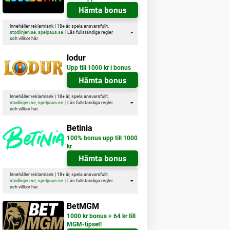
Hämta bonus
Innehåller reklamlänk | 18+ år, spela ansvarsfullt,
stodlinjen.se
,
spelpaus.se
. | Läs fullständiga regler
och villkor
här
.
lodur
Upp till 1000 kr i bonus
Hämta bonus
Innehåller reklamlänk | 18+ år, spela ansvarsfullt,
stodlinjen.se
,
spelpaus.se
. | Läs fullständiga regler
och villkor
här
.
Betinia
100% bonus upp till 1000
kr
Hämta bonus
Innehåller reklamlänk | 18+ år, spela ansvarsfullt,
stodlinjen.se
,
spelpaus.se
. | Läs fullständiga regler
och villkor
här
.
BetMGM
1000 kr bonus + 64 kr till
MGM-tipset!