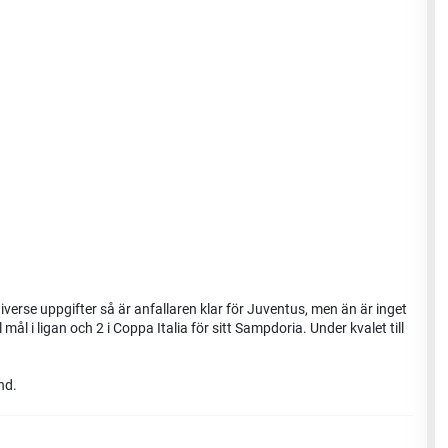
diverse uppgifter så är anfallaren klar för Juventus, men än är inget
mål i ligan och 2 i Coppa Italia för sitt Sampdoria. Under kvalet till
nd.