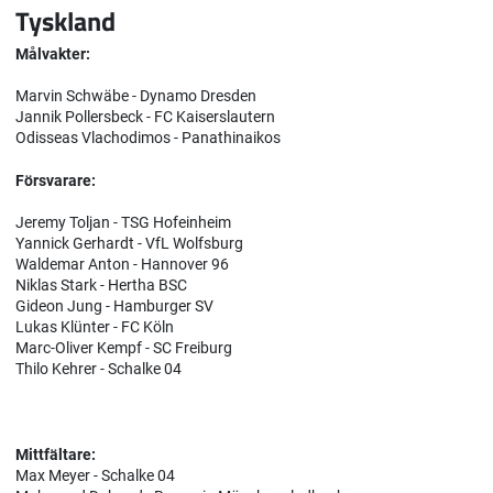
Tyskland
Målvakter:
Marvin Schwäbe - Dynamo Dresden
Jannik Pollersbeck - FC Kaiserslautern
Odisseas Vlachodimos - Panathinaikos
Försvarare:
Jeremy Toljan - TSG Hofeinheim
Yannick Gerhardt - VfL Wolfsburg
Waldemar Anton - Hannover 96
Niklas Stark - Hertha BSC
Gideon Jung - Hamburger SV
Lukas Klünter - FC Köln
Marc-Oliver Kempf - SC Freiburg
Thilo Kehrer - Schalke 04
Mittfältare:
Max Meyer - Schalke 04