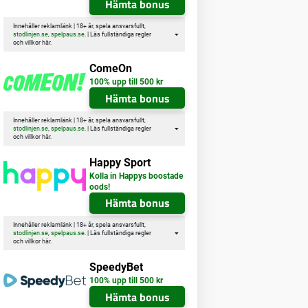
Hämta bonus
Innehåller reklamlänk | 18+ år, spela ansvarsfullt,
stodlinjen.se
,
spelpaus.se
. | Läs fullständiga regler
och villkor
här
.
ComeOn
100% upp till 500 kr
Hämta bonus
Innehåller reklamlänk | 18+ år, spela ansvarsfullt,
stodlinjen.se
,
spelpaus.se
. | Läs fullständiga regler
och villkor
här
.
Happy Sport
Kolla in Happys boostade
oods!
Hämta bonus
Innehåller reklamlänk | 18+ år, spela ansvarsfullt,
stodlinjen.se
,
spelpaus.se
. | Läs fullständiga regler
och villkor
här
.
SpeedyBet
100% upp till 500 kr
Hämta bonus