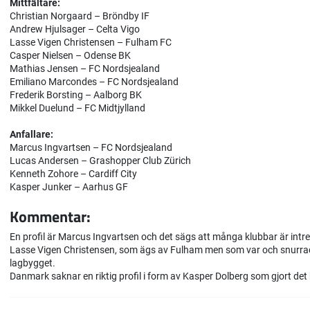
Mittfältare:
Christian Norgaard – Bröndby IF
Andrew Hjulsager – Celta Vigo
Lasse Vigen Christensen – Fulham FC
Casper Nielsen – Odense BK
Mathias Jensen – FC Nordsjealand
Emiliano Marcondes – FC Nordsjealand
Frederik Borsting – Aalborg BK
Mikkel Duelund – FC Midtjylland
Anfallare:
Marcus Ingvartsen – FC Nordsjealand
Lucas Andersen – Grashopper Club Zürich
Kenneth Zohore – Cardiff City
Kasper Junker – Aarhus GF
Kommentar:
En profil är Marcus Ingvartsen och det sägs att många klubbar är intre
Lasse Vigen Christensen, som ägs av Fulham men som var och snurrade 
lagbygget.
Danmark saknar en riktig profil i form av Kasper Dolberg som gjort de