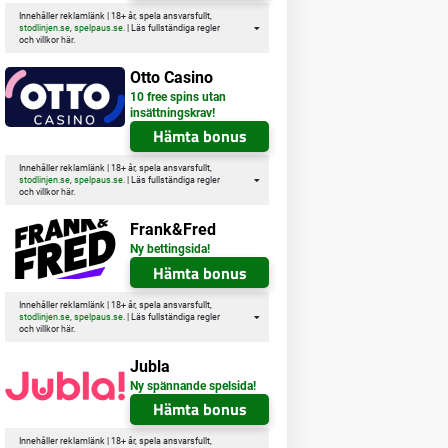
Innehåller reklamlänk | 18+ år, spela ansvarsfullt,
stodlinjen.se
,
spelpaus.se
. | Läs fullständiga regler
och villkor
här
.
Otto Casino
10 free spins utan
insättningskrav!
Hämta bonus
Innehåller reklamlänk | 18+ år, spela ansvarsfullt,
stodlinjen.se
,
spelpaus.se
. | Läs fullständiga regler
och villkor
här
.
Frank&Fred
Ny bettingsida!
Hämta bonus
Innehåller reklamlänk | 18+ år, spela ansvarsfullt,
stodlinjen.se
,
spelpaus.se
. | Läs fullständiga regler
och villkor
här
.
Jubla
Ny spännande spelsida!
Hämta bonus
Innehåller reklamlänk | 18+ år, spela ansvarsfullt,