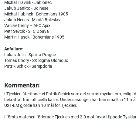
Michal Travnik - Jablonec
Jakub Jankto - Udinese
Michal Hubinek - Bohemians 1905
Jakub Necas - Mladá Boleslav
Vaclav Cerny – AFC Ajax
Petr Sevcik - SFC Opava
Martin Hasek - Bohemians 1905
Anfallare:
Lukas Julis - Sparta Prague
Tomas Chory - SK Sigma Olomouc
Patrik Schick - Sampdoria
Kommentar:
I Tjeckien återfinner vi Patrik Schick som det surras mycket om, enligt 
bekräftat från officiella källor. Under säsongen har han smällt in 11 mål 
U21-EM gjorde han 10 mål för Tjeckien.
I första matchen förlorade Tjeckien med 2-0 mot favorittippade Tyskla