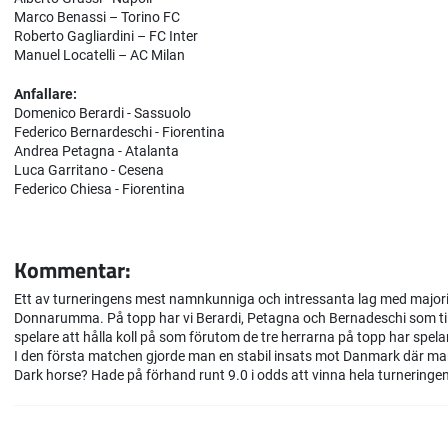
Marco Benassi – Torino FC
Roberto Gagliardini – FC Inter
Manuel Locatelli – AC Milan
Anfallare:
Domenico Berardi - Sassuolo
Federico Bernardeschi - Fiorentina
Andrea Petagna - Atalanta
Luca Garritano - Cesena
Federico Chiesa - Fiorentina
Kommentar:​
Ett av turneringens mest namnkunniga och intressanta lag med majorit
Donnarumma. På topp har vi Berardi, Petagna och Bernadeschi som til
spelare att hålla koll på som förutom de tre herrarna på topp har spela
I den första matchen gjorde man en stabil insats mot Danmark där m
Dark horse? Hade på förhand runt 9.0 i odds att vinna hela turneringen