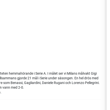
eten hemmahörande i Serie A. I målet ser vi Milans målvakt Gigi
lsammans gjorde 21 mål i Serie under säsongen. En hel drös med
re som Benassi, Gagliardini, Daniele Rugani och Lorenzo Pellegrini.
an vann med 2-0.
.