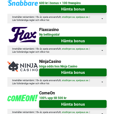
600 kr i bonus + 100 freespins
Hämta bonus
Innehåller reklamlänk | 18+ år, spela ansvarsfullt,
stodlinjen.se
,
spelpaus.se
. |
Läs fullständiga regler och villkor
här
.
Flaxcasino
Ny bettingsida!
Hämta bonus
Innehåller reklamlänk | 18+ år, spela ansvarsfullt,
stodlinjen.se
,
spelpaus.se
. |
Läs fullständiga regler och villkor
här
.
NinjaCasino
höga odds hos Ninja Casino
Hämta bonus
Innehåller reklamlänk | 18+ år, spela ansvarsfullt,
stodlinjen.se
,
spelpaus.se
. |
Läs fullständiga regler och villkor
här
.
ComeOn
100% upp till 500 kr
Hämta bonus
Innehåller reklamlänk | 18+ år, spela ansvarsfullt,
stodlinjen.se
,
spelpaus.se
. |