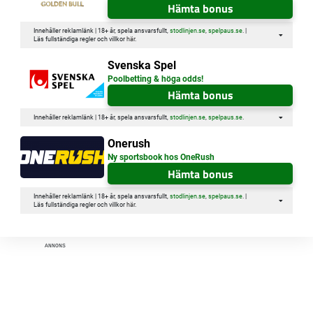
Hämta bonus
Innehåller reklamlänk | 18+ år, spela ansvarsfullt,
stodlinjen.se
,
spelpaus.se
. |
Läs fullständiga regler och villkor
här
.
Svenska Spel
Poolbetting & höga odds!
Hämta bonus
Innehåller reklamlänk | 18+ år, spela ansvarsfullt,
stodlinjen.se
,
spelpaus.se
.
Onerush
Ny sportsbook hos OneRush
Hämta bonus
Innehåller reklamlänk | 18+ år, spela ansvarsfullt,
stodlinjen.se
,
spelpaus.se
. |
Läs fullständiga regler och villkor
här
.
ANNONS