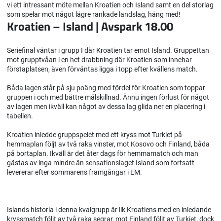
vi ett intressant möte mellan Kroatien och Island samt en del storlag
som spelar mot något lägre rankade landslag, häng med!
Kroatien – Island | Avspark 18.00
Seriefinal väntar i grupp I där Kroatien tar emot Island. Gruppettan
mot grupptvåan i en het drabbning där Kroatien som innehar
förstaplatsen, även förväntas ligga i topp efter kvällens match.
Båda lagen står på sju poäng med fördel för Kroatien som toppar
gruppen i och med bättre målskillnad. Ännu ingen förlust för något
av lagen men ikväll kan något av dessa lag glida ner en placering i
tabellen.
Kroatien inledde gruppspelet med ett kryss mot Turkiet på
hemmaplan följt av två raka vinster, mot Kosovo och Finland, båda
på bortaplan. Ikväll är det åter dags för hemmamatch och man
gästas av inga mindre än sensationslaget Island som fortsatt
levererar efter sommarens framgångar i EM.
Islands historia i denna kvalgrupp är lik Kroatiens med en inledande
kryssmatch följt av två raka segrar, mot Finland följt av Turkiet, dock