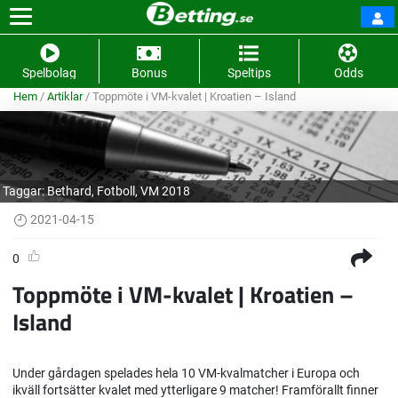
Spelbolag
Bonus
Speltips
Odds
Hem
/
Artiklar
/
Toppmöte i VM-kvalet | Kroatien – Island
Taggar:
Bethard
,
Fotboll
,
VM 2018
2021-04-15
0
Toppmöte i VM-kvalet | Kroatien –
Island
Under gårdagen spelades hela 10 VM-kvalmatcher i Europa och
ikväll fortsätter kvalet med ytterligare 9 matcher! Framförallt finner