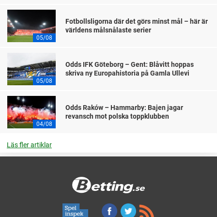
Fotbollsligorna där det görs minst mål – här är
världens målsnålaste serier
05/08
Odds IFK Göteborg – Gent: Blåvitt hoppas
skriva ny Europahistoria på Gamla Ullevi
05/08
Odds Raków – Hammarby: Bajen jagar
revansch mot polska toppklubben
04/08
Läs fler artiklar