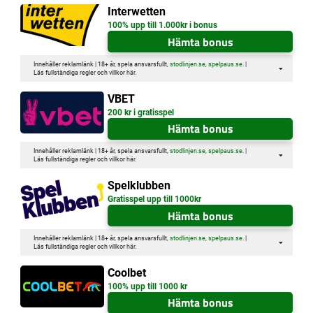
Interwetten
100% upp till 1.000kr i bonus
Hämta bonus
Innehåller reklamlänk | 18+ år, spela ansvarsfullt,
stodlinjen.se
,
spelpaus.se
. |
Läs fullständiga regler och villkor
här
.
VBET
200 kr i gratisspel
Hämta bonus
Innehåller reklamlänk | 18+ år, spela ansvarsfullt,
stodlinjen.se
,
spelpaus.se
. |
Läs fullständiga regler och villkor
här
.
Spelklubben
Gratisspel upp till 1000kr
Hämta bonus
Innehåller reklamlänk | 18+ år, spela ansvarsfullt,
stodlinjen.se
,
spelpaus.se
. |
Läs fullständiga regler och villkor
här
.
Coolbet
100% upp till 1000 kr
Hämta bonus