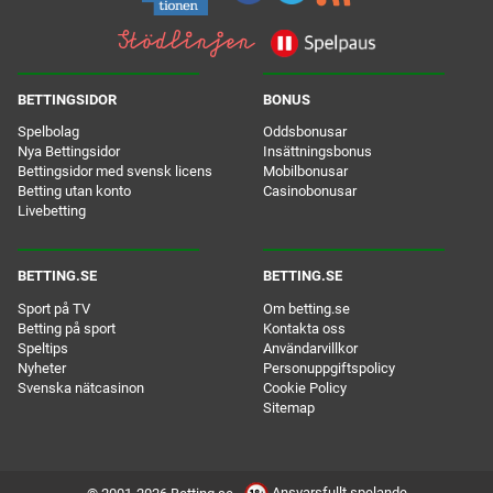
BETTINGSIDOR
BONUS
Spelbolag
Oddsbonusar
Nya Bettingsidor
Insättningsbonus
Bettingsidor med svensk licens
Mobilbonusar
Betting utan konto
Casinobonusar
Livebetting
BETTING.SE
BETTING.SE
Sport på TV
Om betting.se
Betting på sport
Kontakta oss
Speltips
Användarvillkor
Nyheter
Personuppgiftspolicy
Svenska nätcasinon
Cookie Policy
Sitemap
Ansvarsfullt spelande