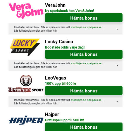
VeraJohn
Ny sportsbook hos Vera&John!
Hämta bonus
Innehåller reklamlänk | 18+ år, spela ansvarsfullt,
stodlinjen.se
,
spelpaus.se
. |
Läs fullständiga regler och villkor
här
.
Lucky Casino
Boostade odds varje dag!
Hämta bonus
Innehåller reklamlänk | 18+ år, spela ansvarsfullt,
stodlinjen.se
,
spelpaus.se
. |
Läs fullständiga regler och villkor
här
.
LeoVegas
100% upp till 600 kr
Hämta bonus
Innehåller reklamlänk | 18+ år, spela ansvarsfullt,
stodlinjen.se
,
spelpaus.se
. |
Läs fullständiga regler och villkor
här
.
Hajper
Gratisspel upp till 500 kr!
Hämta bonus