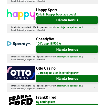
Läs fullständiga regler och villkor
här
.
Happy Sport
Kolla in Happys boostade oods!
Hämta bonus
Innehåller reklamlänk | 18+ år, spela ansvarsfullt,
stodlinjen.se
,
spelpaus.se
. |
Läs fullständiga regler och villkor
här
.
SpeedyBet
100% upp till 500 kr
Hämta bonus
Innehåller reklamlänk | 18+ år, spela ansvarsfullt,
stodlinjen.se
,
spelpaus.se
. |
Läs fullständiga regler och villkor
här
.
Otto Casino
10 free spins utan insättningskrav!
Hämta bonus
Innehåller reklamlänk | 18+ år, spela ansvarsfullt,
stodlinjen.se
,
spelpaus.se
. |
Läs fullständiga regler och villkor
här
.
Frank&Fred
Ny bettingsida!