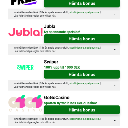
Hämta bonus
Innehåller reklamlänk | 18+ år, spela ansvarsfullt,
stodlinjen.se
,
spelpaus.se
. |
Läs fullständiga regler och villkor
här
.
Jubla
Ny spännande spelsida!
Hämta bonus
Innehåller reklamlänk | 18+ år, spela ansvarsfullt,
stodlinjen.se
,
spelpaus.se
. |
Läs fullständiga regler och villkor
här
.
Swiper
100% upp till 1000 SEK
Hämta bonus
Innehåller reklamlänk | 18+ år, spela ansvarsfullt,
stodlinjen.se
,
spelpaus.se
. |
Läs fullständiga regler och villkor
här
.
GoGoCasino
Sporten flyttar in hos GoGoCasino!
Hämta bonus
Innehåller reklamlänk | 18+ år, spela ansvarsfullt,
stodlinjen.se
,
spelpaus.se
. |
Läs fullständiga regler och villkor
här
.