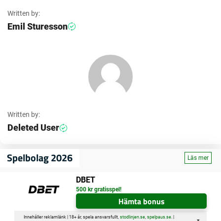
Written by:
Emil Sturesson
Written by:
Deleted User
Spelbolag 2026
Läs mer
DBET
500 kr gratisspel!
Hämta bonus
Innehåller reklamlänk | 18+ år, spela ansvarsfullt,
stodlinjen.se
,
spelpaus.se
. |