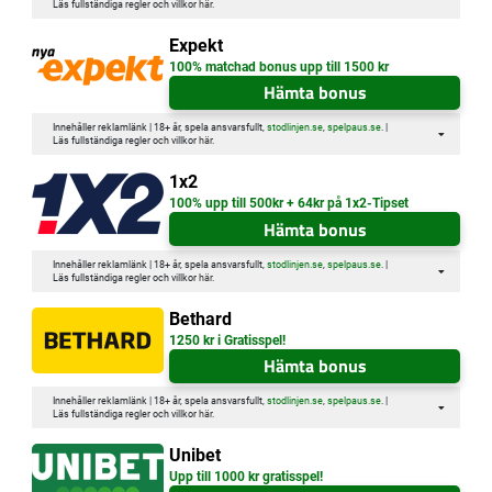
Läs fullständiga regler och villkor
här
.
Expekt
100% matchad bonus upp till 1500 kr
Hämta bonus
Innehåller reklamlänk | 18+ år, spela ansvarsfullt,
stodlinjen.se
,
spelpaus.se
. |
Läs fullständiga regler och villkor
här
.
1x2
100% upp till 500kr + 64kr på 1x2-Tipset
Hämta bonus
Innehåller reklamlänk | 18+ år, spela ansvarsfullt,
stodlinjen.se
,
spelpaus.se
. |
Läs fullständiga regler och villkor
här
.
Bethard
1250 kr i Gratisspel!
Hämta bonus
Innehåller reklamlänk | 18+ år, spela ansvarsfullt,
stodlinjen.se
,
spelpaus.se
. |
Läs fullständiga regler och villkor
här
.
Unibet
Upp till 1000 kr gratisspel!