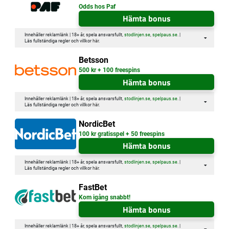
Odds hos Paf
Hämta bonus
Innehåller reklamlänk | 18+ år, spela ansvarsfullt,
stodlinjen.se
,
spelpaus.se
. |
Läs fullständiga regler och villkor
här
.
Betsson
500 kr + 100 freespins
Hämta bonus
Innehåller reklamlänk | 18+ år, spela ansvarsfullt,
stodlinjen.se
,
spelpaus.se
. |
Läs fullständiga regler och villkor
här
.
NordicBet
100 kr gratisspel + 50 freespins
Hämta bonus
Innehåller reklamlänk | 18+ år, spela ansvarsfullt,
stodlinjen.se
,
spelpaus.se
. |
Läs fullständiga regler och villkor
här
.
FastBet
Kom igång snabbt!
Hämta bonus
Innehåller reklamlänk | 18+ år, spela ansvarsfullt,
stodlinjen.se
,
spelpaus.se
. |