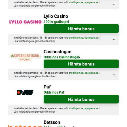
Innehåller reklamlänk | 18+ år, spela ansvarsfullt,
stodlinjen.se
,
spelpaus.se
. |
Läs fullständiga regler och villkor
här
.
Lyllo Casino
100 kr gratisspel
Hämta bonus
Innehåller reklamlänk | 18+ år, spela ansvarsfullt,
stodlinjen.se
,
spelpaus.se
. |
Läs fullständiga regler och villkor
här
.
Casinostugan
Odds hos Casinostugan
Hämta bonus
Innehåller reklamlänk | 18+ år, spela ansvarsfullt,
stodlinjen.se
,
spelpaus.se
. |
Läs fullständiga regler och villkor
här
.
Paf
Odds hos Paf
Hämta bonus
Innehåller reklamlänk | 18+ år, spela ansvarsfullt,
stodlinjen.se
,
spelpaus.se
. |
Läs fullständiga regler och villkor
här
.
Betsson