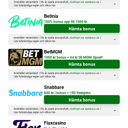
Innehåller reklamlänk | 18+ år, spela ansvarsfullt,
stodlinjen.se
,
spelpaus.se
. |
Läs fullständiga regler och villkor
här
.
Betinia
100% bonus upp till 1000 kr
Hämta bonus
Innehåller reklamlänk | 18+ år, spela ansvarsfullt,
stodlinjen.se
,
spelpaus.se
. |
Läs fullständiga regler och villkor
här
.
BetMGM
1000 kr bonus + 64 kr till MGM-tipset!
Hämta bonus
Innehåller reklamlänk | 18+ år, spela ansvarsfullt,
stodlinjen.se
,
spelpaus.se
. |
Läs fullständiga regler och villkor
här
.
Snabbare
600 kr i bonus + 100 freespins
Hämta bonus
Innehåller reklamlänk | 18+ år, spela ansvarsfullt,
stodlinjen.se
,
spelpaus.se
. |
Läs fullständiga regler och villkor
här
.
Flaxcasino