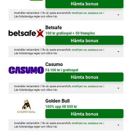
Hämta bonus
Innehåller reklamlänk | 18+ år, spela ansvarsfullt,
stodlinjen.se
,
spelpaus.se
. |
Läs fullständiga regler och villkor
här
.
Betsafe
100 kr gratisspel + 50 freespins
Hämta bonus
Innehåller reklamlänk | 18+ år, spela ansvarsfullt,
stodlinjen.se
,
spelpaus.se
. |
Läs fullständiga regler och villkor
här
.
Casumo
Få 100 kr i gratisspel
Hämta bonus
Innehåller reklamlänk | 18+ år, spela ansvarsfullt,
stodlinjen.se
,
spelpaus.se
. |
Läs fullständiga regler och villkor
här
.
Golden Bull
100% upp till 500 kr
Hämta bonus
Innehåller reklamlänk | 18+ år, spela ansvarsfullt,
stodlinjen.se
,
spelpaus.se
. |
Läs fullständiga regler och villkor
här
.