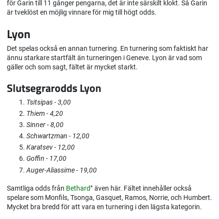
för Garin till 11 gånger pengarna, det är inte särskilt klokt. Så Garin
är tveklöst en möjlig vinnare för mig till högt odds.
Lyon
Det spelas också en annan turnering. En turnering som faktiskt har
ännu starkare startfält än turneringen i Geneve. Lyon är vad som
gäller och som sagt, fältet är mycket starkt.
Slutsegrarodds Lyon
Tsitsipas - 3,00
Thiem - 4,20
Sinner - 8,00
Schwartzman - 12,00
Karatsev - 12,00
Goffin - 17,00
Auger-Aliassime - 19,00
Samtliga odds från
Bethard
*
även här. Fältet innehåller också
spelare som Monfils, Tsonga, Gasquet, Ramos, Norrie, och Humbert.
Mycket bra bredd för att vara en turnering i den lägsta kategorin.