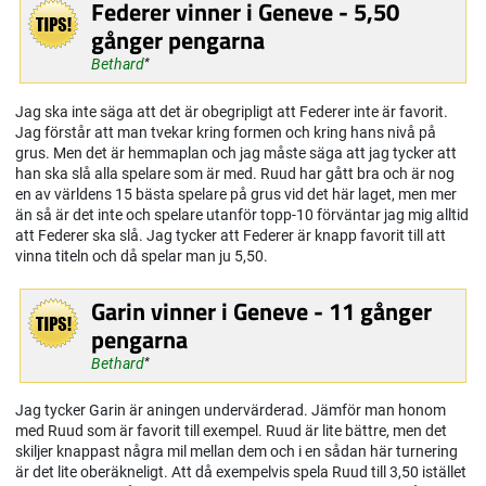
Federer vinner i Geneve - 5,50
gånger pengarna
Bethard
*
Jag ska inte säga att det är obegripligt att Federer inte är favorit.
Jag förstår att man tvekar kring formen och kring hans nivå på
grus. Men det är hemmaplan och jag måste säga att jag tycker att
han ska slå alla spelare som är med. Ruud har gått bra och är nog
en av världens 15 bästa spelare på grus vid det här laget, men mer
än så är det inte och spelare utanför topp-10 förväntar jag mig alltid
att Federer ska slå. Jag tycker att Federer är knapp favorit till att
vinna titeln och då spelar man ju 5,50.
Garin vinner i Geneve - 11 gånger
pengarna
Bethard
*
Jag tycker Garin är aningen undervärderad. Jämför man honom
med Ruud som är favorit till exempel. Ruud är lite bättre, men det
skiljer knappast några mil mellan dem och i en sådan här turnering
är det lite oberäkneligt. Att då exempelvis spela Ruud till 3,50 istället