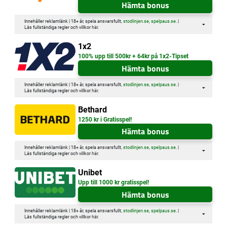
Hämta bonus
Innehåller reklamlänk | 18+ år, spela ansvarsfullt,
stodlinjen.se
,
spelpaus.se
. |
Läs fullständiga regler och villkor
här
.
1x2
100% upp till 500kr + 64kr på 1x2-Tipset
Hämta bonus
Innehåller reklamlänk | 18+ år, spela ansvarsfullt,
stodlinjen.se
,
spelpaus.se
. |
Läs fullständiga regler och villkor
här
.
Bethard
1250 kr i Gratisspel!
Hämta bonus
Innehåller reklamlänk | 18+ år, spela ansvarsfullt,
stodlinjen.se
,
spelpaus.se
. |
Läs fullständiga regler och villkor
här
.
Unibet
Upp till 1000 kr gratisspel!
Hämta bonus
Innehåller reklamlänk | 18+ år, spela ansvarsfullt,
stodlinjen.se
,
spelpaus.se
. |
Läs fullständiga regler och villkor
här
.