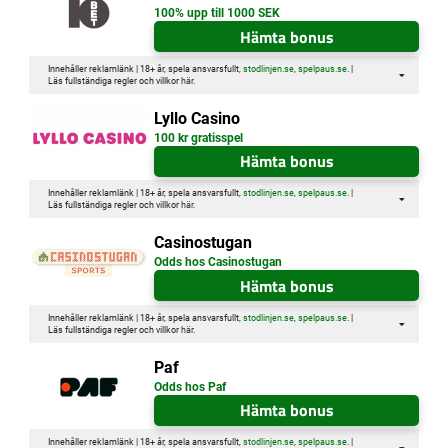
100% upp till 1000 SEK
Hämta bonus
Innehåller reklamlänk | 18+ år, spela ansvarsfullt,
stodlinjen.se
,
spelpaus.se
. |
Läs fullständiga regler och villkor
här
.
Lyllo Casino
100 kr gratisspel
Hämta bonus
Innehåller reklamlänk | 18+ år, spela ansvarsfullt,
stodlinjen.se
,
spelpaus.se
. |
Läs fullständiga regler och villkor
här
.
Casinostugan
Odds hos Casinostugan
Hämta bonus
Innehåller reklamlänk | 18+ år, spela ansvarsfullt,
stodlinjen.se
,
spelpaus.se
. |
Läs fullständiga regler och villkor
här
.
Paf
Odds hos Paf
Hämta bonus
Innehåller reklamlänk | 18+ år, spela ansvarsfullt,
stodlinjen.se
,
spelpaus.se
. |