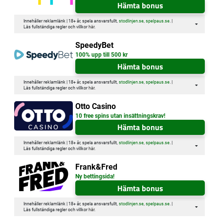
Hämta bonus
Innehåller reklamlänk | 18+ år, spela ansvarsfullt,
stodlinjen.se
,
spelpaus.se
. |
Läs fullständiga regler och villkor
här
.
SpeedyBet
100% upp till 500 kr
Hämta bonus
Innehåller reklamlänk | 18+ år, spela ansvarsfullt,
stodlinjen.se
,
spelpaus.se
. |
Läs fullständiga regler och villkor
här
.
Otto Casino
10 free spins utan insättningskrav!
Hämta bonus
Innehåller reklamlänk | 18+ år, spela ansvarsfullt,
stodlinjen.se
,
spelpaus.se
. |
Läs fullständiga regler och villkor
här
.
Frank&Fred
Ny bettingsida!
Hämta bonus
Innehåller reklamlänk | 18+ år, spela ansvarsfullt,
stodlinjen.se
,
spelpaus.se
. |
Läs fullständiga regler och villkor
här
.