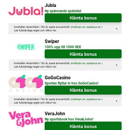
Jubla
Ny spännande spelsida!
Hämta bonus
Innehåller reklamlänk | 18+ år, spela ansvarsfullt,
stodlinjen.se
,
spelpaus.se
. |
Läs fullständiga regler och villkor
här
.
Swiper
100% upp till 1000 SEK
Hämta bonus
Innehåller reklamlänk | 18+ år, spela ansvarsfullt,
stodlinjen.se
,
spelpaus.se
. |
Läs fullständiga regler och villkor
här
.
GoGoCasino
Sporten flyttar in hos GoGoCasino!
Hämta bonus
Innehåller reklamlänk | 18+ år, spela ansvarsfullt,
stodlinjen.se
,
spelpaus.se
. |
Läs fullständiga regler och villkor
här
.
VeraJohn
Ny sportsbook hos Vera&John!
Hämta bonus