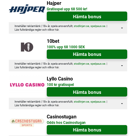
Hajper
Gratisspel upp till 500 kr!
Hämta bonus
Innehåller reklamlänk | 18+ år, spela ansvarsfullt,
stodlinjen.se
,
spelpaus.se
. |
Läs fullständiga regler och villkor
här
.
10bet
100% upp till 1000 SEK
Hämta bonus
Innehåller reklamlänk | 18+ år, spela ansvarsfullt,
stodlinjen.se
,
spelpaus.se
. |
Läs fullständiga regler och villkor
här
.
Lyllo Casino
100 kr gratisspel
Hämta bonus
Innehåller reklamlänk | 18+ år, spela ansvarsfullt,
stodlinjen.se
,
spelpaus.se
. |
Läs fullständiga regler och villkor
här
.
Casinostugan
Odds hos Casinostugan
Hämta bonus