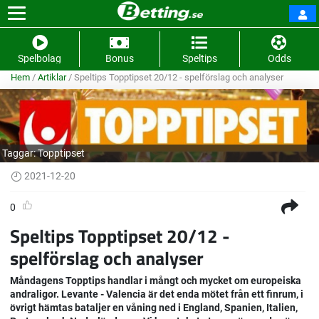
Spelbolag
Bonus
Speltips
Odds
Hem
/
Artiklar
/
Speltips Topptipset 20/12 - spelförslag och analyser
Taggar:
Topptipset
2021-12-20
0
Speltips Topptipset 20/12 -
spelförslag och analyser
Måndagens Topptips handlar i mångt och mycket om europeiska
andraligor. Levante - Valencia är det enda mötet från ett finrum, i
övrigt hämtas bataljer en våning ned i England, Spanien, Italien,