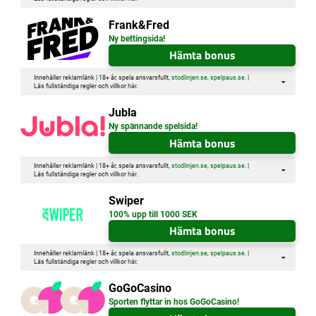
Frank&Fred
Ny bettingsida!
Hämta bonus
Innehåller reklamlänk | 18+ år, spela ansvarsfullt,
stodlinjen.se
,
spelpaus.se
. |
Läs fullständiga regler och villkor
här
.
Jubla
Ny spännande spelsida!
Hämta bonus
Innehåller reklamlänk | 18+ år, spela ansvarsfullt,
stodlinjen.se
,
spelpaus.se
. |
Läs fullständiga regler och villkor
här
.
Swiper
100% upp till 1000 SEK
Hämta bonus
Innehåller reklamlänk | 18+ år, spela ansvarsfullt,
stodlinjen.se
,
spelpaus.se
. |
Läs fullständiga regler och villkor
här
.
GoGoCasino
Sporten flyttar in hos GoGoCasino!