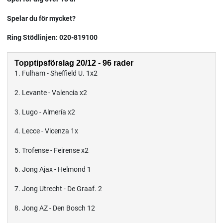
Spelar du för mycket?
Ring Stödlinjen: 020-819100
Topptipsförslag 20/12 - 96 rader
1. Fulham - Sheffield U. 1x2
2. Levante - Valencia x2
3. Lugo - Almería x2
4. Lecce - Vicenza 1x
5. Trofense - Feirense x2
6. Jong Ajax - Helmond 1
7. Jong Utrecht - De Graaf. 2
8. Jong AZ - Den Bosch 12