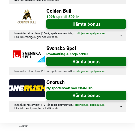
Golden Bull
100% upp till 500 kr
Hämta bonus
Innehåller reklamlänk | 18+ år, spela ansvarsfullt,
stodlinjen.se
,
spelpaus.se
. |
Läs fullständiga regler och villkor
här
.
Svenska Spel
Poolbetting & höga odds!
Hämta bonus
Innehåller reklamlänk | 18+ år, spela ansvarsfullt,
stodlinjen.se
,
spelpaus.se
.
Onerush
Ny sportsbook hos OneRush
Hämta bonus
Innehåller reklamlänk | 18+ år, spela ansvarsfullt,
stodlinjen.se
,
spelpaus.se
. |
Läs fullständiga regler och villkor
här
.
ANNONS