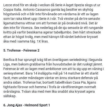
Lecce stod för en skalp i veckan då Serie A-laget Spezia slogs ut ur
Coppa Italia. Antonio Cassanos gamla lag besitter en skyhög
högstanivå och vi blir inte förvånade om värdarna är ett av lagen
som tar raka klivet upp i Serie A i vår. Två vinster på de tre senaste
ligamatcherna vittnar om att formen är på önskvärd nivå. Det är
den inte för Vicenza. Sex nederlag på de sju senaste är ett rungande
kvitto på varför besökarna agerar tabelljumbo. Den hårt streckade
ettan är högst trolig, men med hänsyn till värdet behöver krysset
åka med i samma tåg. 1X liras.
5. Trofense - Feirense 2
Benfica B har sprungit iväg till en överlägsen serieledning i Segunda
Liga, men bakom grabbarna från huvudstaden är det ruskigt jämnt.
Feirense är ett av lagen med ambitioner om att ta sig upp en våning i
seriesystemet. Bara 14 insläppta mål på 14 matcher är ett starkt
facit, men under måndagen väntar en ännu starkare defensiv på
andra sidan. Trofense har, bortsett tabelltvåan Casa Pia, ligans
tightaste försvar och hemma i Trofa är värdföreningen normalt
svårslagna. Tvåan ska med men lika snabbt ska krysset agera
sällskap.
6. Jong Ajax - Helmond Sport 1