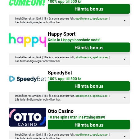
100% upp till 500 kr
Hämta bonus
Innehåller reklamlänk | 18+ år, spela ansvarsfullt,
stodlinjen.se
,
spelpaus.se
. |
Läs fullständiga regler och villkor
här
.
Happy Sport
Kolla in Happys boostade oods!
Hämta bonus
Innehåller reklamlänk | 18+ år, spela ansvarsfullt,
stodlinjen.se
,
spelpaus.se
. |
Läs fullständiga regler och villkor
här
.
SpeedyBet
100% upp till 500 kr
Hämta bonus
Innehåller reklamlänk | 18+ år, spela ansvarsfullt,
stodlinjen.se
,
spelpaus.se
. |
Läs fullständiga regler och villkor
här
.
Otto Casino
10 free spins utan insättningskrav!
Hämta bonus
Innehåller reklamlänk | 18+ år, spela ansvarsfullt,
stodlinjen.se
,
spelpaus.se
. |
Läs fullständiga regler och villkor
här
.