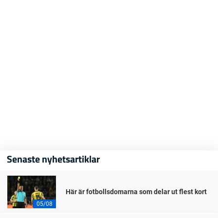
Senaste nyhetsartiklar
Här är fotbollsdomarna som delar ut flest kort
05/08