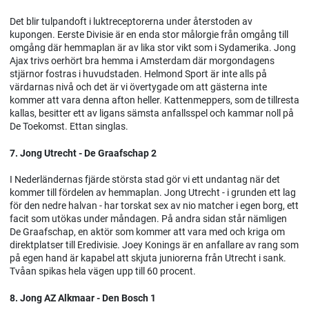
Det blir tulpandoft i luktreceptorerna under återstoden av
kupongen. Eerste Divisie är en enda stor målorgie från omgång till
omgång där hemmaplan är av lika stor vikt som i Sydamerika. Jong
Ajax trivs oerhört bra hemma i Amsterdam där morgondagens
stjärnor fostras i huvudstaden. Helmond Sport är inte alls på
värdarnas nivå och det är vi övertygade om att gästerna inte
kommer att vara denna afton heller. Kattenmeppers, som de tillresta
kallas, besitter ett av ligans sämsta anfallsspel och kammar noll på
De Toekomst. Ettan singlas.
7. Jong Utrecht - De Graafschap 2
I Nederländernas fjärde största stad gör vi ett undantag när det
kommer till fördelen av hemmaplan. Jong Utrecht - i grunden ett lag
för den nedre halvan - har torskat sex av nio matcher i egen borg, ett
facit som utökas under måndagen. På andra sidan står nämligen
De Graafschap, en aktör som kommer att vara med och kriga om
direktplatser till Eredivisie. Joey Konings är en anfallare av rang som
på egen hand är kapabel att skjuta juniorerna från Utrecht i sank.
Tvåan spikas hela vägen upp till 60 procent.
8. Jong AZ Alkmaar - Den Bosch 1