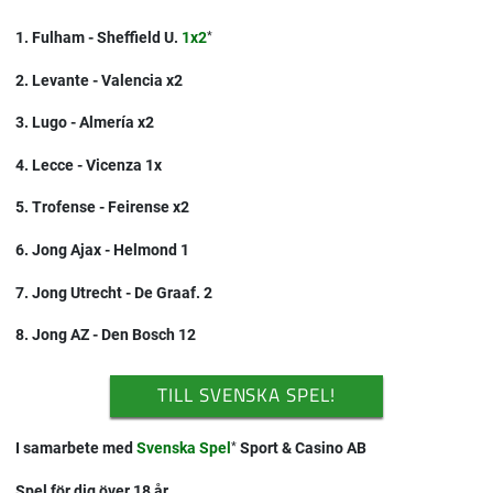
1. Fulham - Sheffield U.
1x2
*
2. Levante - Valencia x2
3. Lugo - Almería x2
4. Lecce - Vicenza 1x
5. Trofense - Feirense x2
6. Jong Ajax - Helmond 1
7. Jong Utrecht - De Graaf. 2
8. Jong AZ - Den Bosch 12
TILL SVENSKA SPEL!
I samarbete med
Svenska Spel
*
Sport & Casino AB
Spel för dig över 18 år