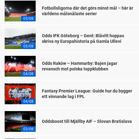
Fotbollsligorna där det görs minst mål – här är
världens målsnålaste serier
05/08
Odds IFK Göteborg – Gent: Blåvitt hoppas
skriva ny Europahistoria på Gamla Ullevi
05/08
Odds Raków – Hammarby: Bajen jagar
revansch mot polska toppklubben
04/08
Fantasy Premier League: Guide hur du bygger
ett vinnande lag i FPL
04/08
Oddsboost till Mjällby AIF – Slovan Bratislava
03/08