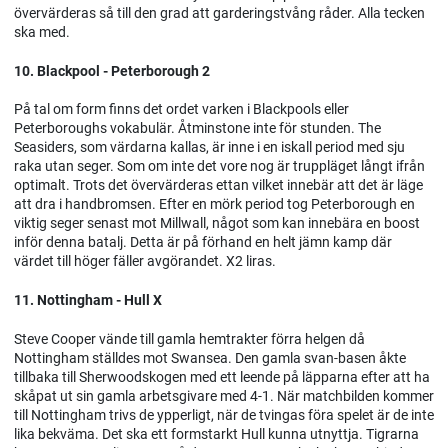
övervärderas så till den grad att garderingstvång råder. Alla tecken
ska med.
10. Blackpool - Peterborough 2
På tal om form finns det ordet varken i Blackpools eller
Peterboroughs vokabulär. Åtminstone inte för stunden. The
Seasiders, som värdarna kallas, är inne i en iskall period med sju
raka utan seger. Som om inte det vore nog är truppläget långt ifrån
optimalt. Trots det övervärderas ettan vilket innebär att det är läge
att dra i handbromsen. Efter en mörk period tog Peterborough en
viktig seger senast mot Millwall, något som kan innebära en boost
inför denna batalj. Detta är på förhand en helt jämn kamp där
värdet till höger fäller avgörandet. X2 liras.
11. Nottingham - Hull X
Steve Cooper vände till gamla hemtrakter förra helgen då
Nottingham ställdes mot Swansea. Den gamla svan-basen åkte
tillbaka till Sherwoodskogen med ett leende på läpparna efter att ha
skåpat ut sin gamla arbetsgivare med 4-1. När matchbilden kommer
till Nottingham trivs de ypperligt, när de tvingas föra spelet är de inte
lika bekväma. Det ska ett formstarkt Hull kunna utnyttja. Tigrarna