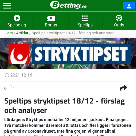
Spelbolag
Bonus
Speltips
Odds
Hem
/
Artiklar
/
Speltips stryktipset 18/12 - förslag och analyser
2021-12-16
0
Speltips stryktipset 18/12 - förslag
och analyser
Lördagens Stryktips innehåller 13 miljoner i jackpot. Fina grejer.
Två matcher kommer däremot att lottas och fler ligger i farozonen
på grund av Coronaviruset. Inte fina grejer. Vi ger er allt ni