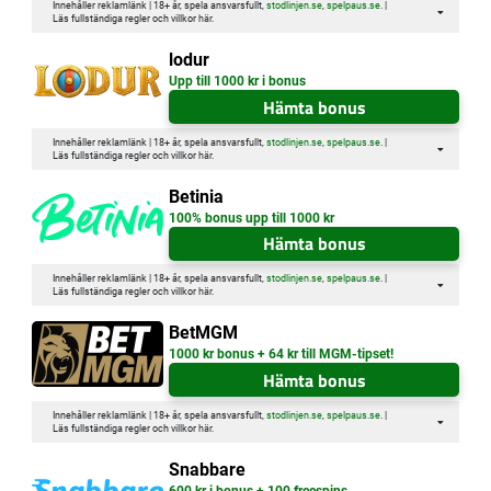
Innehåller reklamlänk | 18+ år, spela ansvarsfullt,
stodlinjen.se
,
spelpaus.se
. |
Läs fullständiga regler och villkor
här
.
lodur
Upp till 1000 kr i bonus
Hämta bonus
Innehåller reklamlänk | 18+ år, spela ansvarsfullt,
stodlinjen.se
,
spelpaus.se
. |
Läs fullständiga regler och villkor
här
.
Betinia
100% bonus upp till 1000 kr
Hämta bonus
Innehåller reklamlänk | 18+ år, spela ansvarsfullt,
stodlinjen.se
,
spelpaus.se
. |
Läs fullständiga regler och villkor
här
.
BetMGM
1000 kr bonus + 64 kr till MGM-tipset!
Hämta bonus
Innehåller reklamlänk | 18+ år, spela ansvarsfullt,
stodlinjen.se
,
spelpaus.se
. |
Läs fullständiga regler och villkor
här
.
Snabbare
600 kr i bonus + 100 freespins