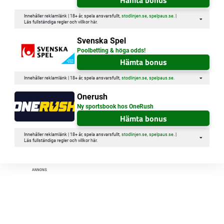
Innehåller reklamlänk | 18+ år, spela ansvarsfullt,
stodlinjen.se
,
spelpaus.se
. |
Läs fullständiga regler och villkor
här
.
Svenska Spel
Poolbetting & höga odds!
Hämta bonus
Innehåller reklamlänk | 18+ år, spela ansvarsfullt,
stodlinjen.se
,
spelpaus.se
.
Onerush
Ny sportsbook hos OneRush
Hämta bonus
Innehåller reklamlänk | 18+ år, spela ansvarsfullt,
stodlinjen.se
,
spelpaus.se
. |
Läs fullständiga regler och villkor
här
.
ANNONS