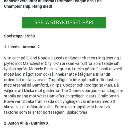
behöver veta inför dusterna i Premier League och The
Championship. Häng med!
SPELA STRYKTIPSET HÄR!
Spelstopp: 15:59
1. Leeds - Arsenal 2
Vi inleder på Elland Road dit Leeds anländer efter en riktig snyting i
plytet mot Manchester City. 0-7 i brakan var siffror som talade sitt
tydliga språk. Marcelo Bielsa vägrar att rucka på sin filosofi oavsett
motstånd, något som också innebär att Påfåglarna trillar dit
ordentligt mellan varven. Truppläget är inte optimalt inför dusten
med Arsenal då Bamford, Philips, Cooper och Rodrigo saknas. Då
väljer vi att blicka mot gästerna. The Gunners bärgade i onsdags tre
stabila poäng mot West Ham efter en gedigen insats. Emile Smith
Rowe var tillbaka från skada och ynglingen var inte sen med att
skriva in sig i målprotokollet. Form och truppläge är bara två
faktorer som talar för bortasegern. Spikad tvåa.
2. Aston Villa - Burnley X