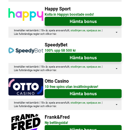
Happy Sport
Kolla in Happys boostade oods!
Hämta bonus
Innehåller reklamlänk | 18+ år, spela ansvarsfullt,
stodlinjen.se
,
spelpaus.se
. |
Läs fullständiga regler och villkor
här
.
SpeedyBet
100% upp till 500 kr
Hämta bonus
Innehåller reklamlänk | 18+ år, spela ansvarsfullt,
stodlinjen.se
,
spelpaus.se
. |
Läs fullständiga regler och villkor
här
.
Otto Casino
10 free spins utan insättningskrav!
Hämta bonus
Innehåller reklamlänk | 18+ år, spela ansvarsfullt,
stodlinjen.se
,
spelpaus.se
. |
Läs fullständiga regler och villkor
här
.
Frank&Fred
Ny bettingsida!
Hämta bonus