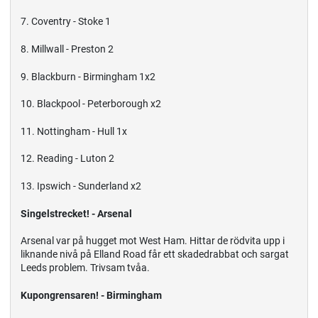
7. Coventry - Stoke 1
8. Millwall - Preston 2
9. Blackburn - Birmingham 1x2
10. Blackpool - Peterborough x2
11. Nottingham - Hull 1x
12. Reading - Luton 2
13. Ipswich - Sunderland x2
Singelstrecket! - Arsenal
Arsenal var på hugget mot West Ham. Hittar de rödvita upp i
liknande nivå på Elland Road får ett skadedrabbat och sargat
Leeds problem. Trivsam tvåa.
Kupongrensaren! - Birmingham