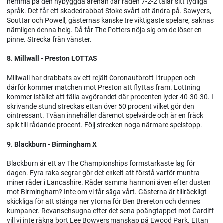
hemma på den nybyggda arenan där raden 7-2-2 talar sitt tydliga
språk. Det får ett skadedrabbat Stoke svårt att ändra på. Sawyers,
Souttar och Powell, gästernas kanske tre viktigaste spelare, saknas
nämligen denna helg. Då får The Potters nöja sig om de löser en
pinne. Strecka från vänster.
8. Millwall - Preston LOTTAS
Millwall har drabbats av ett rejält Coronautbrott i truppen och
därför kommer matchen mot Preston att flyttas fram. Lottning
kommer istället att fälla avgörandet där procenten lyder 40-30-30. I
skrivande stund streckas ettan över 50 procent vilket gör den
ointressant. Tvåan innehåller däremot spelvärde och är en fräck
spik till rådande procent. Följ strecken noga närmare spelstopp.
9. Blackburn - Birmingham X
Blackburn är ett av The Championships formstarkaste lag för
dagen. Fyra raka segrar gör det enkelt att förstå varför muntra
miner råder i Lancashire. Råder samma harmoni även efter dusten
mot Birmingham? Inte om vi får säga vårt. Gästerna är tillräckligt
skickliga för att stänga ner ytorna för Ben Brereton och dennes
kumpaner. Revanschsugna efter det sena poängtappet mot Cardiff
vill vi inte räkna bort Lee Bowyers manskap på Ewood Park. Ettan