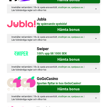
Innehåller reklamlänk | 18+ år, spela ansvarsfullt,
stodlinjen.se
,
spelpaus.se
. |
Läs fullständiga regler och villkor
här
.
Jubla
Ny spännande spelsida!
Hämta bonus
Innehåller reklamlänk | 18+ år, spela ansvarsfullt,
stodlinjen.se
,
spelpaus.se
. |
Läs fullständiga regler och villkor
här
.
Swiper
100% upp till 1000 SEK
Hämta bonus
Innehåller reklamlänk | 18+ år, spela ansvarsfullt,
stodlinjen.se
,
spelpaus.se
. |
Läs fullständiga regler och villkor
här
.
GoGoCasino
Sporten flyttar in hos GoGoCasino!
Hämta bonus
Innehåller reklamlänk | 18+ år, spela ansvarsfullt,
stodlinjen.se
,
spelpaus.se
. |
Läs fullständiga regler och villkor
här
.