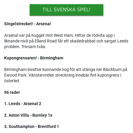
TILL SVENSKA SPEL!
Singelstrecket! - Arsenal
Arsenal var på hugget mot West Ham. Hittar de rödvita upp i
liknande nivå på Elland Road får ett skadedrabbat och sargat Leeds
problem. Trivsam tvåa.
Kupongrensaren! - Birmingham
Birmingham besitter kunnande nog för att stänga ner Blackburn på
Ewood Park. Vänstervriden streckning innebär fint kupongrens i
österled.
96 rader
1. Leeds - Arsenal 2
2. Aston Villa - Burnley 1x
3. Southampton - Brentford 1