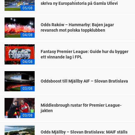
skriva ny Europahistoria på Gamla Ullevi
05/08
Odds Raków – Hammarby: Bajen jagar
revansch mot polska toppklubben
04/08
Fantasy Premier League: Guide hur du bygger
ett vinnande lag i FPL
04/08
Oddsboost till Mjällby AIF – Slovan Bratislava
03/08
Middlesbrough rustar för Premier League-
jakten
03/08
Odds Mjällby – Slovan Bratislava: MAIF ställs