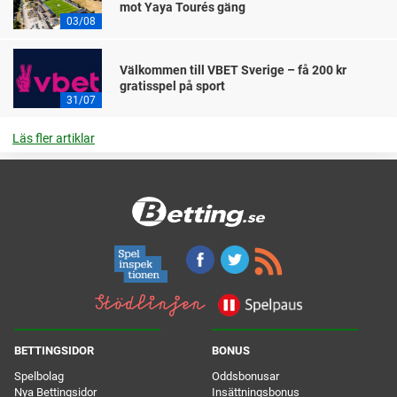
mot Yaya Tourés gäng
03/08
Välkommen till VBET Sverige – få 200 kr
gratisspel på sport
31/07
Läs fler artiklar
BETTINGSIDOR
BONUS
Spelbolag
Oddsbonusar
Nya Bettingsidor
Insättningsbonus