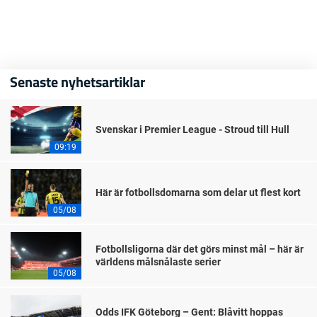
Senaste nyhetsartiklar
Svenskar i Premier League - Stroud till Hull
09:19
Här är fotbollsdomarna som delar ut flest kort
05/08
Fotbollsligorna där det görs minst mål – här är
världens målsnålaste serier
05/08
Odds IFK Göteborg – Gent: Blåvitt hoppas