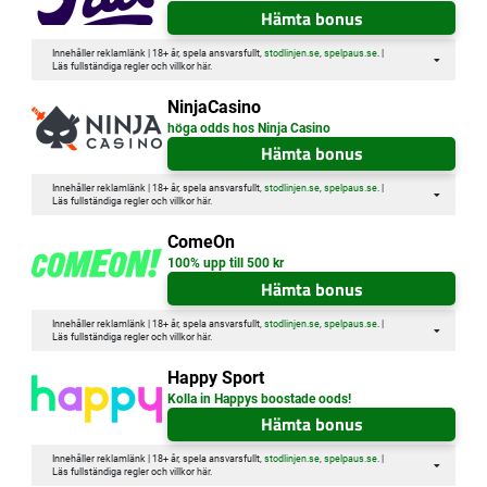
Hämta bonus
Innehåller reklamlänk | 18+ år, spela ansvarsfullt,
stodlinjen.se
,
spelpaus.se
. |
Läs fullständiga regler och villkor
här
.
NinjaCasino
höga odds hos Ninja Casino
Hämta bonus
Innehåller reklamlänk | 18+ år, spela ansvarsfullt,
stodlinjen.se
,
spelpaus.se
. |
Läs fullständiga regler och villkor
här
.
ComeOn
100% upp till 500 kr
Hämta bonus
Innehåller reklamlänk | 18+ år, spela ansvarsfullt,
stodlinjen.se
,
spelpaus.se
. |
Läs fullständiga regler och villkor
här
.
Happy Sport
Kolla in Happys boostade oods!
Hämta bonus
Innehåller reklamlänk | 18+ år, spela ansvarsfullt,
stodlinjen.se
,
spelpaus.se
. |
Läs fullständiga regler och villkor
här
.