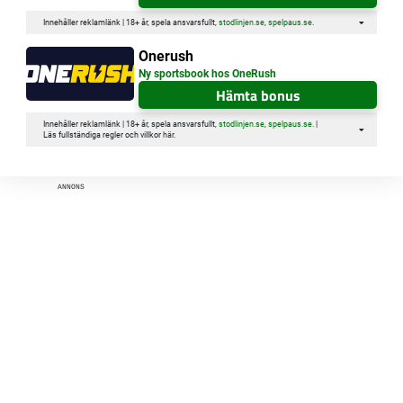
Innehåller reklamlänk | 18+ år, spela ansvarsfullt,
stodlinjen.se
,
spelpaus.se
.
Onerush
Ny sportsbook hos OneRush
Hämta bonus
Innehåller reklamlänk | 18+ år, spela ansvarsfullt,
stodlinjen.se
,
spelpaus.se
. |
Läs fullständiga regler och villkor
här
.
ANNONS