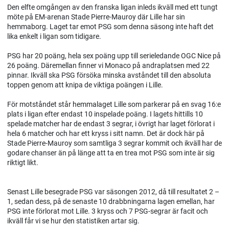
Den elfte omgången av den franska ligan inleds ikväll med ett tungt
möte på EM-arenan Stade Pierre-Mauroy där Lille har sin
hemmaborg. Laget tar emot PSG som denna säsong inte haft det
lika enkelt i ligan som tidigare.
PSG har 20 poäng, hela sex poäng upp till serieledande OGC Nice på
26 poäng. Däremellan finner vi Monaco på andraplatsen med 22
pinnar. Ikväll ska PSG försöka minska avståndet till den absoluta
toppen genom att knipa de viktiga poängen i Lille.
För motståndet står hemmalaget Lille som parkerar på en svag 16:e
plats i ligan efter endast 10 inspelade poäng. I lagets hittills 10
spelade matcher har de endast 3 segrar, i övrigt har laget förlorat i
hela 6 matcher och har ett kryss i sitt namn. Det är dock här på
Stade Pierre-Mauroy som samtliga 3 segrar kommit och ikväll har de
godare chanser än på länge att ta en trea mot PSG som inte är sig
riktigt likt.
Senast Lille besegrade PSG var säsongen 2012, då till resultatet 2 –
1, sedan dess, på de senaste 10 drabbningarna lagen emellan, har
PSG inte förlorat mot Lille. 3 kryss och 7 PSG-segrar är facit och
ikväll får vi se hur den statistiken artar sig.