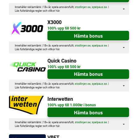
Innehåller reklamlänk | 18+ år, spela ansvarsfullt,
stodlinjen.se
,
spelpaus.se
. |
Läs fullständiga regler och villkor
här
.
X3000
100% upp till 500 kr
Hämta bonus
Innehåller reklamlänk | 18+ år, spela ansvarsfullt,
stodlinjen.se
,
spelpaus.se
. |
Läs fullständiga regler och villkor
här
.
Quick Casino
100% upp till 500 kr
Hämta bonus
Innehåller reklamlänk | 18+ år, spela ansvarsfullt,
stodlinjen.se
,
spelpaus.se
. |
Läs fullständiga regler och villkor
här
.
Interwetten
100% upp till 1.000kr i bonus
Hämta bonus
Innehåller reklamlänk | 18+ år, spela ansvarsfullt,
stodlinjen.se
,
spelpaus.se
. |
Läs fullständiga regler och villkor
här
.
VBET