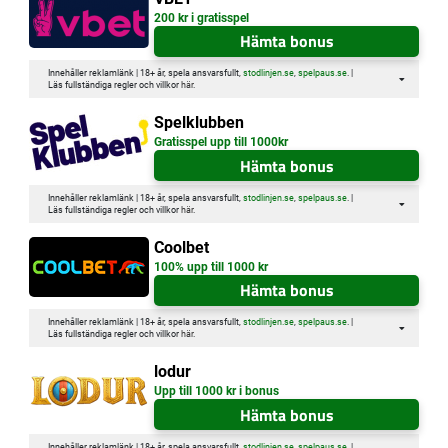
200 kr i gratisspel
Hämta bonus
Innehåller reklamlänk | 18+ år, spela ansvarsfullt,
stodlinjen.se
,
spelpaus.se
. |
Läs fullständiga regler och villkor
här
.
Spelklubben
Gratisspel upp till 1000kr
Hämta bonus
Innehåller reklamlänk | 18+ år, spela ansvarsfullt,
stodlinjen.se
,
spelpaus.se
. |
Läs fullständiga regler och villkor
här
.
Coolbet
100% upp till 1000 kr
Hämta bonus
Innehåller reklamlänk | 18+ år, spela ansvarsfullt,
stodlinjen.se
,
spelpaus.se
. |
Läs fullständiga regler och villkor
här
.
lodur
Upp till 1000 kr i bonus
Hämta bonus
Innehåller reklamlänk | 18+ år, spela ansvarsfullt,
stodlinjen.se
,
spelpaus.se
. |