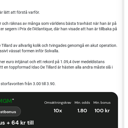
r lätt att förstå varför.
er och räknas av många som världens bästa travhäst när han är på
segern i Prix de l’Atlantique, där han visade att han är tillbaka på
e Tillard av allvarlig kolik och tvingades genomgå en akut operation.
ssivt vässat formen inför Solvalla.
ljoner euro intjänat och ett rekord på 1.09,4 över medeldistans
 en toppformad Idao De Tillard är hästen alla andra måste slå i
torfavoriten från 3.00 till 3.90.
MGM
*
Omsättningskrav
Min. odds
Min. bonus
10x
1.80
100 kr
stbonus
 + 64 kr till