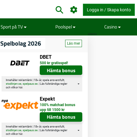
Logga in / Skapa konto
Sport på TV
Poolspel
Casino
ANNONS
Spelbolag 2026
Läs mer
DBET
500 kr gratisspel!
Hämta bonus
Innehåller reklamlänk | 18+ år, spela ansvarsfullt,
stodlinjen.se
,
spelpaus.se
. | Läs fullständiga regler
och villkor
här
.
Expekt
100% matchad bonus
upp till 1500 kr
Hämta bonus
Innehåller reklamlänk | 18+ år, spela ansvarsfullt,
stodlinjen.se
,
spelpaus.se
. | Läs fullständiga regler
och villkor
här
.