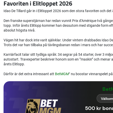
Favoriten i Elitloppet 2026
Idao De Tillard går in i Elitloppet 2026 som den stora favoriten och det ä
Den franske superstjärnan har redan vunnit Prix d’Amérique två gång
topp. Inför årets Elitlopp kommer han dessutom med stigande form efter 
absolut högsta nivå.
Vägen hit har dock inte varit självklar. Under vintern drabbades Idao D
Trots det var han tillbaka på tävlingsbanan redan i mars och har succe
Karriärfacit talar sitt tydliga språk: 34 segrar på 54 starter, över 3 mi
autostart. Travexperter beskriver honom som en ”maskin” och menar att
årets Elitlopp.
Därför är det extra intressant att
BetMGM
*
nu boostar vinnarspelet på s
Bet
Välkom
500 kr bonus