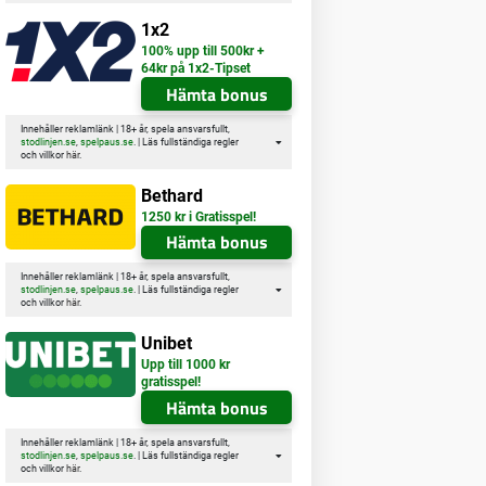
1x2
100% upp till 500kr +
64kr på 1x2-Tipset
Hämta bonus
Innehåller reklamlänk | 18+ år, spela ansvarsfullt,
stodlinjen.se
,
spelpaus.se
. | Läs fullständiga regler
och villkor
här
.
Bethard
1250 kr i Gratisspel!
Hämta bonus
Innehåller reklamlänk | 18+ år, spela ansvarsfullt,
stodlinjen.se
,
spelpaus.se
. | Läs fullständiga regler
och villkor
här
.
Unibet
Upp till 1000 kr
gratisspel!
Hämta bonus
Innehåller reklamlänk | 18+ år, spela ansvarsfullt,
stodlinjen.se
,
spelpaus.se
. | Läs fullständiga regler
och villkor
här
.