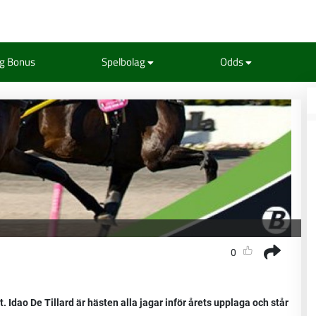
ng Bonus
Spelbolag
Odds
0
t. Idao De Tillard är hästen alla jagar inför årets upplaga och står