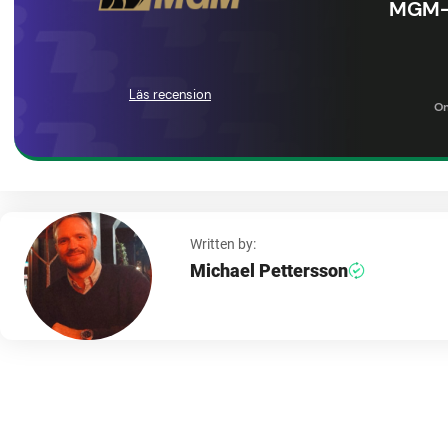
MGM-t
Läs recension
Om
18+. Gäller nya spelare
Bonusen är giltigt i 
villkor här. stodlinjen.
Written by:
Villkor och krav:
Ref
Michael Pettersson