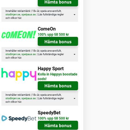
Hämta bonus
Innehåller reklamlänk | 18+ år, spela ansvarsfullt,
stodlinjen.se
,
spelpaus.se
. | Läs fullständiga regler
och villkor
här
.
ComeOn
100% upp till 500 kr
Hämta bonus
Innehåller reklamlänk | 18+ år, spela ansvarsfullt,
stodlinjen.se
,
spelpaus.se
. | Läs fullständiga regler
och villkor
här
.
Happy Sport
Kolla in Happys boostade
oods!
Hämta bonus
Innehåller reklamlänk | 18+ år, spela ansvarsfullt,
stodlinjen.se
,
spelpaus.se
. | Läs fullständiga regler
och villkor
här
.
SpeedyBet
100% upp till 500 kr
Hämta bonus