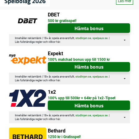
Spelbolag 2026
Läs mer
DBET
500 kr gratisspel!
Hämta bonus
Innehåller reklamlänk | 18+ år, spela ansvarsfullt,
stodlinjen.se
,
spelpaus.se
. |
Läs fullständiga regler och villkor
här
.
Expekt
100% matchad bonus upp till 1500 kr
Hämta bonus
Innehåller reklamlänk | 18+ år, spela ansvarsfullt,
stodlinjen.se
,
spelpaus.se
. |
Läs fullständiga regler och villkor
här
.
1x2
100% upp till 500kr + 64kr på 1x2-Tipset
Hämta bonus
Innehåller reklamlänk | 18+ år, spela ansvarsfullt,
stodlinjen.se
,
spelpaus.se
. |
Läs fullständiga regler och villkor
här
.
Bethard
1250 kr i Gratisspel!