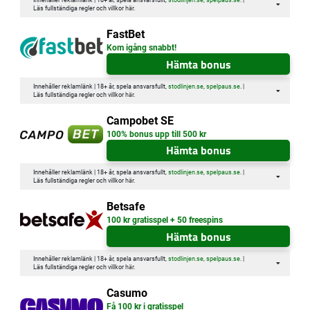
Innehåller reklamlänk | 18+ år, spela ansvarsfullt,
stodlinjen.se
,
spelpaus.se
. |
Läs fullständiga regler och villkor
här
.
FastBet
Kom igång snabbt!
Hämta bonus
Innehåller reklamlänk | 18+ år, spela ansvarsfullt,
stodlinjen.se
,
spelpaus.se
. |
Läs fullständiga regler och villkor
här
.
Campobet SE
100% bonus upp till 500 kr
Hämta bonus
Innehåller reklamlänk | 18+ år, spela ansvarsfullt,
stodlinjen.se
,
spelpaus.se
. |
Läs fullständiga regler och villkor
här
.
Betsafe
100 kr gratisspel + 50 freespins
Hämta bonus
Innehåller reklamlänk | 18+ år, spela ansvarsfullt,
stodlinjen.se
,
spelpaus.se
. |
Läs fullständiga regler och villkor
här
.
Casumo
Få 100 kr i gratisspel