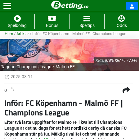
Spelbolag
Bonus
Speltips
Odds
Hem
/
Artiklar
/
Inför: FC Köpenhamn - Malmö FF | Champions League
Källa: [UWE KRAFT / AFP]
Taggar:
Champions League
,
Malmö FF
2025-08-11
0
Inför: FC Köpenhamn - Malmö FF |
Champions League
Efter två lätta uppgifter för Malmö FF i kvalet till Champions
League är det nu dags för ett hett nordiskt derby då danska FC
Köpenhamn står på tur. Mäktig rivalitet och två spännande