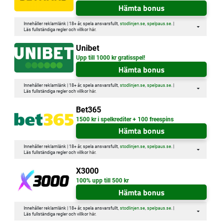
Hämta bonus
Innehåller reklamlänk | 18+ år, spela ansvarsfullt,
stodlinjen.se
,
spelpaus.se
. |
Läs fullständiga regler och villkor
här
.
Unibet
Upp till 1000 kr gratisspel!
Hämta bonus
Innehåller reklamlänk | 18+ år, spela ansvarsfullt,
stodlinjen.se
,
spelpaus.se
. |
Läs fullständiga regler och villkor
här
.
Bet365
1500 kr i spelkrediter + 100 freespins
Hämta bonus
Innehåller reklamlänk | 18+ år, spela ansvarsfullt,
stodlinjen.se
,
spelpaus.se
. |
Läs fullständiga regler och villkor
här
.
X3000
100% upp till 500 kr
Hämta bonus
Innehåller reklamlänk | 18+ år, spela ansvarsfullt,
stodlinjen.se
,
spelpaus.se
. |
Läs fullständiga regler och villkor
här
.