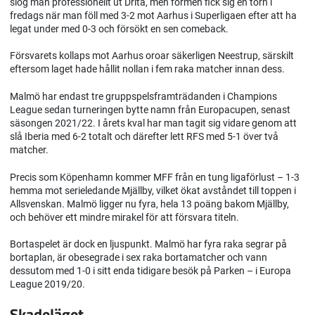
slog man professionellt ut Drita, men formen fick sig en törn i
fredags när man föll med 3-2 mot Aarhus i Superligaen efter att ha
legat under med 0-3 och försökt en sen comeback.
Försvarets kollaps mot Aarhus oroar säkerligen Neestrup, särskilt
eftersom laget hade hållit nollan i fem raka matcher innan dess.
Malmö har endast tre gruppspelsframträdanden i Champions
League sedan turneringen bytte namn från Europacupen, senast
säsongen 2021/22. I årets kval har man tagit sig vidare genom att
slå Iberia med 6-2 totalt och därefter lett RFS med 5-1 över två
matcher.
Precis som Köpenhamn kommer MFF från en tung ligaförlust – 1-3
hemma mot serieledande Mjällby, vilket ökat avståndet till toppen i
Allsvenskan. Malmö ligger nu fyra, hela 13 poäng bakom Mjällby,
och behöver ett mindre mirakel för att försvara titeln.
Bortaspelet är dock en ljuspunkt. Malmö har fyra raka segrar på
bortaplan, är obesegrade i sex raka bortamatcher och vann
dessutom med 1-0 i sitt enda tidigare besök på Parken – i Europa
League 2019/20.
Skadeläget