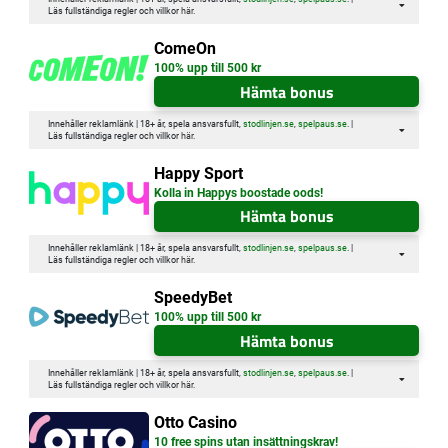
Läs fullständiga regler och villkor
här
.
ComeOn
100% upp till 500 kr
Hämta bonus
Innehåller reklamlänk | 18+ år, spela ansvarsfullt,
stodlinjen.se
,
spelpaus.se
. |
Läs fullständiga regler och villkor
här
.
Happy Sport
Kolla in Happys boostade oods!
Hämta bonus
Innehåller reklamlänk | 18+ år, spela ansvarsfullt,
stodlinjen.se
,
spelpaus.se
. |
Läs fullständiga regler och villkor
här
.
SpeedyBet
100% upp till 500 kr
Hämta bonus
Innehåller reklamlänk | 18+ år, spela ansvarsfullt,
stodlinjen.se
,
spelpaus.se
. |
Läs fullständiga regler och villkor
här
.
Otto Casino
10 free spins utan insättningskrav!