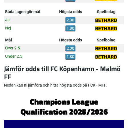
Båda lagen gör mål
Högsta odds
Spelbolag
Ja
2,00
Nej
1,80
Mål
Högsta odds
Spelbolag
Över 2.5
2,00
Under 2.5
1,80
Jämför odds till FC Köpenhamn - Malmö
FF
Nedan kan ni jämföra och hitta högsta odds på FCK - MFF.
Champions League
Qualification 2025/2026