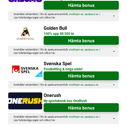
Hämta bonus
Innehåller reklamlänk | 18+ år, spela ansvarsfullt,
stodlinjen.se
,
spelpaus.se
. |
Läs fullständiga regler och villkor
här
.
Golden Bull
100% upp till 500 kr
Hämta bonus
Innehåller reklamlänk | 18+ år, spela ansvarsfullt,
stodlinjen.se
,
spelpaus.se
. |
Läs fullständiga regler och villkor
här
.
Svenska Spel
Poolbetting & höga odds!
Hämta bonus
Innehåller reklamlänk | 18+ år, spela ansvarsfullt,
stodlinjen.se
,
spelpaus.se
.
Onerush
Ny sportsbook hos OneRush
Hämta bonus
Innehåller reklamlänk | 18+ år, spela ansvarsfullt,
stodlinjen.se
,
spelpaus.se
. |
Läs fullständiga regler och villkor
här
.