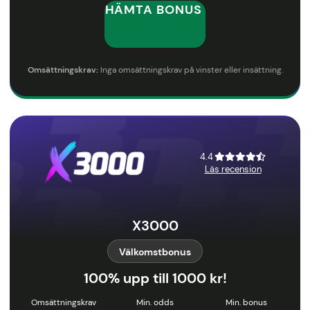
HÄMTA BONUS
Omsättningskrav:
Inga omsättningskrav på vinster eller insättning.
Ytterligare villkor:
18+. Gäller nya spelare vid första insättningen. Min insättning 100 kr,
bonus upp till 2000 kr. Gratisspelet är giltigt i 60 dagar. Min. 1,80
odds.Tillgänglig från 25/02/2025 00:00. Regler & villkor här.
stodlinjen.se. Spelpaus.se. Spela ansvarsfullt. Regler & villkor här.
stodlinjen.se
-
spelpaus.se
. Spela ansvarsfullt.
4.4
Läs recension
Villkor och krav:
Referera till
Expekt
för T&C I sin helhet gällande detta
erbjudande
X3000
Välkomstbonus
100% upp till 1000 kr!
Omsättningskrav
Min. odds
Min. bonus