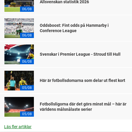
Allsvenskan statistik 2026
06/08
Oddsboost: Fint odds på Hammarby i
Conference League
06/08
Svenskar i Premier League - Stroud till Hull
06/08
Här är fotbollsdomarna som delar ut flest kort
05/08
Fotbollsligorna där det görs minst mål – här är
världens målsnålaste serier
05/08
Läs fler artiklar