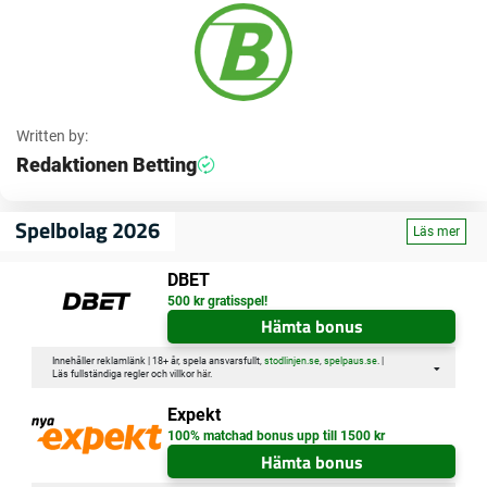
Written by:
Redaktionen Betting
Spelbolag 2026
Läs mer
DBET
500 kr gratisspel!
Hämta bonus
Innehåller reklamlänk | 18+ år, spela ansvarsfullt,
stodlinjen.se
,
spelpaus.se
. |
Läs fullständiga regler och villkor
här
.
Expekt
100% matchad bonus upp till 1500 kr
Hämta bonus