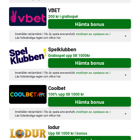
VBET
200 kr i gratisspel
Hämta bonus
Innehåller reklamlänk | 18+ år, spela ansvarsfullt,
stodlinjen.se
,
spelpaus.se
. |
Läs fullständiga regler och villkor
här
.
Spelklubben
Gratisspel upp till 1000kr
Hämta bonus
Innehåller reklamlänk | 18+ år, spela ansvarsfullt,
stodlinjen.se
,
spelpaus.se
. |
Läs fullständiga regler och villkor
här
.
Coolbet
100% upp till 1000 kr
Hämta bonus
Innehåller reklamlänk | 18+ år, spela ansvarsfullt,
stodlinjen.se
,
spelpaus.se
. |
Läs fullständiga regler och villkor
här
.
lodur
Upp till 1000 kr i bonus