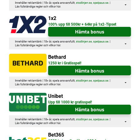
Innehåller reklamlänk | 18+ år, spela ansvarsfullt,
stodlinjen.se
,
spelpaus.se
. |
Läs fullständiga regler och villkor
här
.
1x2
100% upp till 500kr + 64kr på 1x2-Tipset
Hämta bonus
Innehåller reklamlänk | 18+ år, spela ansvarsfullt,
stodlinjen.se
,
spelpaus.se
. |
Läs fullständiga regler och villkor
här
.
Bethard
1250 kr i Gratisspel!
Hämta bonus
Innehåller reklamlänk | 18+ år, spela ansvarsfullt,
stodlinjen.se
,
spelpaus.se
. |
Läs fullständiga regler och villkor
här
.
Unibet
Upp till 1000 kr gratisspel!
Hämta bonus
Innehåller reklamlänk | 18+ år, spela ansvarsfullt,
stodlinjen.se
,
spelpaus.se
. |
Läs fullständiga regler och villkor
här
.
Bet365