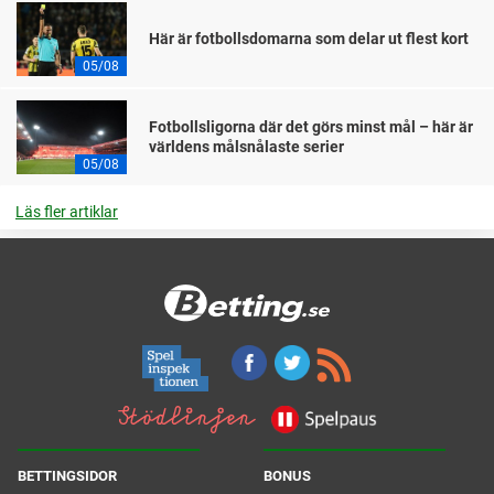
Här är fotbollsdomarna som delar ut flest kort
05/08
Fotbollsligorna där det görs minst mål – här är
världens målsnålaste serier
05/08
Läs fler artiklar
BETTINGSIDOR
BONUS