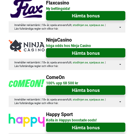
Flaxcasino
Ny bettingsida!
Hämta bonus
Innehåller reklamlänk | 18+ år, spela ansvarsfullt,
stodlinjen.se
,
spelpaus.se
. |
Läs fullständiga regler och villkor
här
.
NinjaCasino
höga odds hos Ninja Casino
Hämta bonus
Innehåller reklamlänk | 18+ år, spela ansvarsfullt,
stodlinjen.se
,
spelpaus.se
. |
Läs fullständiga regler och villkor
här
.
ComeOn
100% upp till 500 kr
Hämta bonus
Innehåller reklamlänk | 18+ år, spela ansvarsfullt,
stodlinjen.se
,
spelpaus.se
. |
Läs fullständiga regler och villkor
här
.
Happy Sport
Kolla in Happys boostade oods!
Hämta bonus