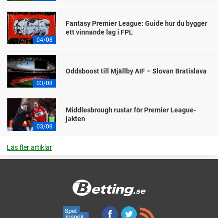
Fantasy Premier League: Guide hur du bygger
ett vinnande lag i FPL
04/08
Oddsboost till Mjällby AIF – Slovan Bratislava
03/08
Middlesbrough rustar för Premier League-
jakten
03/08
Läs fler artiklar