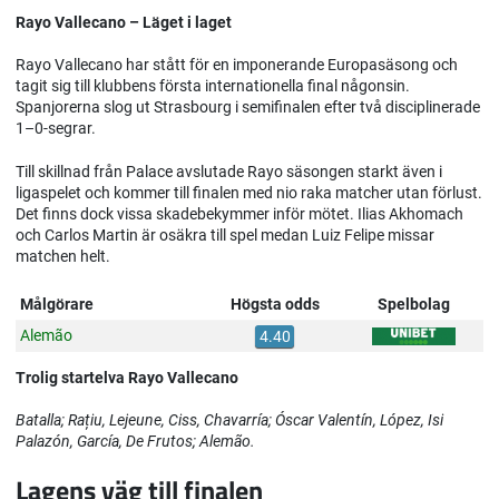
Rayo Vallecano – Läget i laget
Rayo Vallecano har stått för en imponerande Europasäsong och
tagit sig till klubbens första internationella final någonsin.
Spanjorerna slog ut Strasbourg i semifinalen efter två disciplinerade
1–0-segrar.
Till skillnad från Palace avslutade Rayo säsongen starkt även i
ligaspelet och kommer till finalen med nio raka matcher utan förlust.
Det finns dock vissa skadebekymmer inför mötet. Ilias Akhomach
och Carlos Martin är osäkra till spel medan Luiz Felipe missar
matchen helt.
Målgörare
Högsta odds
Spelbolag
Alemão
4.40
Trolig startelva Rayo Vallecano
Batalla; Rațiu, Lejeune, Ciss, Chavarría; Óscar Valentín, López, Isi
Palazón, García, De Frutos; Alemão.
Lagens väg till finalen