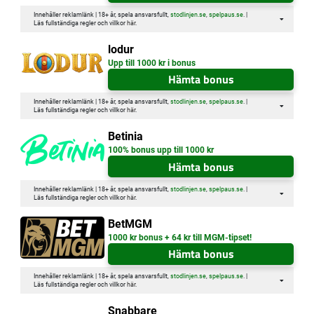
Innehåller reklamlänk | 18+ år, spela ansvarsfullt,
stodlinjen.se
,
spelpaus.se
. |
Läs fullständiga regler och villkor
här
.
lodur
Upp till 1000 kr i bonus
Hämta bonus
Innehåller reklamlänk | 18+ år, spela ansvarsfullt,
stodlinjen.se
,
spelpaus.se
. |
Läs fullständiga regler och villkor
här
.
Betinia
100% bonus upp till 1000 kr
Hämta bonus
Innehåller reklamlänk | 18+ år, spela ansvarsfullt,
stodlinjen.se
,
spelpaus.se
. |
Läs fullständiga regler och villkor
här
.
BetMGM
1000 kr bonus + 64 kr till MGM-tipset!
Hämta bonus
Innehåller reklamlänk | 18+ år, spela ansvarsfullt,
stodlinjen.se
,
spelpaus.se
. |
Läs fullständiga regler och villkor
här
.
Snabbare