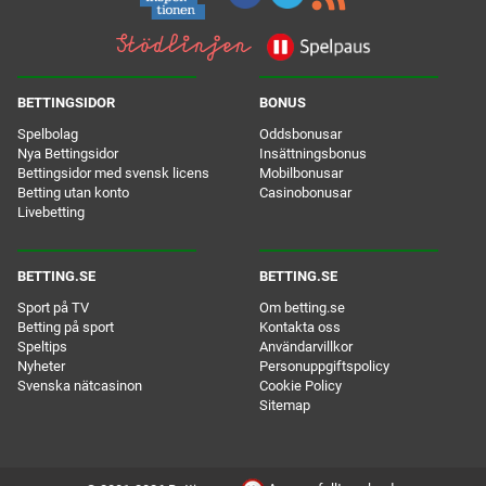
BETTINGSIDOR
BONUS
Spelbolag
Oddsbonusar
Nya Bettingsidor
Insättningsbonus
Bettingsidor med svensk licens
Mobilbonusar
Betting utan konto
Casinobonusar
Livebetting
BETTING.SE
BETTING.SE
Sport på TV
Om betting.se
Betting på sport
Kontakta oss
Speltips
Användarvillkor
Nyheter
Personuppgiftspolicy
Svenska nätcasinon
Cookie Policy
Sitemap