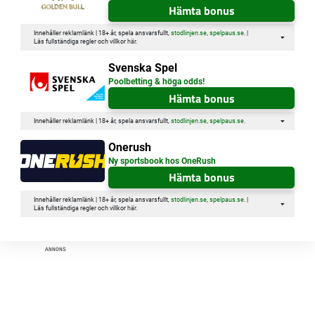
Hämta bonus
Innehåller reklamlänk | 18+ år, spela ansvarsfullt,
stodlinjen.se
,
spelpaus.se
. |
Läs fullständiga regler och villkor
här
.
Svenska Spel
Poolbetting & höga odds!
Hämta bonus
Innehåller reklamlänk | 18+ år, spela ansvarsfullt,
stodlinjen.se
,
spelpaus.se
.
Onerush
Ny sportsbook hos OneRush
Hämta bonus
Innehåller reklamlänk | 18+ år, spela ansvarsfullt,
stodlinjen.se
,
spelpaus.se
. |
Läs fullständiga regler och villkor
här
.
ANNONS