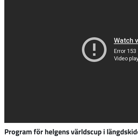
Program för helgens världscup i längdskid