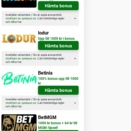
Hämta bonus
Innehåller reklamlänk | 18+ år, spela ansvarsfullt,
stodlinjen.se
,
spelpaus.se
. | Läs fullständiga regler
och villkor
här
.
lodur
Upp till 1000 kr i bonus
Hämta bonus
Innehåller reklamlänk | 18+ år, spela ansvarsfullt,
stodlinjen.se
,
spelpaus.se
. | Läs fullständiga regler
och villkor
här
.
Betinia
100% bonus upp till 1000
kr
Hämta bonus
Innehåller reklamlänk | 18+ år, spela ansvarsfullt,
stodlinjen.se
,
spelpaus.se
. | Läs fullständiga regler
och villkor
här
.
BetMGM
1000 kr bonus + 64 kr till
MGM-tipset!