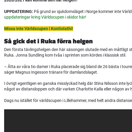
2020/2021 kan komma den här helgen?
UPPDATERING:
På grund av sjukdomsläget i Norge kommer inte Världs
uppdateringar kring Världscupen i skidor här!
Missa inte Världscupen i Kontiolathi!
Så gick det i Ruka förra helgen
Den första tävlingshelgen den här säsongen slutade med en måttligt st
Ruka. Jonna Sundling kom tvåa i sprinten som kördes i klassisk stil.
– Åtta av våra tio damer i Ruka placerade sig bland de 26 bästa i tour
säger Magnus Ingesson tränare för damlandslaget.
I övrigt egentligen en ganska misslyckad helg där Stina Nilsson inte lyc
något av distansloppen och där varken Charlotte Kalla eller någon av 
Dags nu istället för världscupen i Lillehammer, med helt andra distan