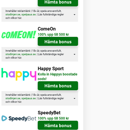
Hämta bonus
Innehåller reklamlänk | 18+ år, spela ansvarsfullt,
stodlinjen.se
,
spelpaus.se
. | Läs fullständiga regler
och villkor
här
.
ComeOn
100% upp till 500 kr
Hämta bonus
Innehåller reklamlänk | 18+ år, spela ansvarsfullt,
stodlinjen.se
,
spelpaus.se
. | Läs fullständiga regler
och villkor
här
.
Happy Sport
Kolla in Happys boostade
oods!
Hämta bonus
Innehåller reklamlänk | 18+ år, spela ansvarsfullt,
stodlinjen.se
,
spelpaus.se
. | Läs fullständiga regler
och villkor
här
.
SpeedyBet
100% upp till 500 kr
Hämta bonus