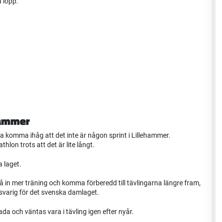
 lopp.
ehammer
 komma ihåg att det inte är någon sprint i Lillehammer.
hlon trots att det är lite långt.
a laget.
 få in mer träning och komma förberedd till tävlingarna längre fram,
svarig för det svenska damlaget.
a och väntas vara i tävling igen efter nyår.