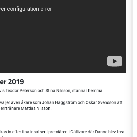
mer 2019
lvis Teodor Peterson och Stina Nilsson, stannar hemma.
ör väljer även åkare som Johan Häggström och Oskar Svensson att
 herrtränare Mattias Nilsson.
as in efter fina insatser i premiären i Gällivare där Danne blev trea