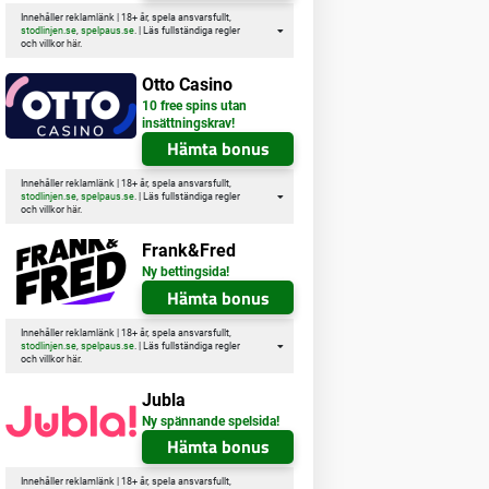
Innehåller reklamlänk | 18+ år, spela ansvarsfullt,
stodlinjen.se
,
spelpaus.se
. | Läs fullständiga regler
och villkor
här
.
Otto Casino
10 free spins utan
insättningskrav!
Hämta bonus
Innehåller reklamlänk | 18+ år, spela ansvarsfullt,
stodlinjen.se
,
spelpaus.se
. | Läs fullständiga regler
och villkor
här
.
Frank&Fred
Ny bettingsida!
Hämta bonus
Innehåller reklamlänk | 18+ år, spela ansvarsfullt,
stodlinjen.se
,
spelpaus.se
. | Läs fullständiga regler
och villkor
här
.
Jubla
Ny spännande spelsida!
Hämta bonus
Innehåller reklamlänk | 18+ år, spela ansvarsfullt,