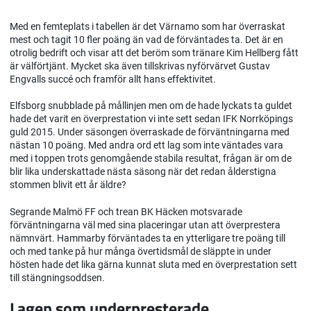
Med en femteplats i tabellen är det Värnamo som har överraskat
mest och tagit 10 fler poäng än vad de förväntades ta. Det är en
otrolig bedrift och visar att det beröm som tränare Kim Hellberg fått
är välförtjänt. Mycket ska även tillskrivas nyförvärvet Gustav
Engvalls succé och framför allt hans effektivitet.
Elfsborg snubblade på mållinjen men om de hade lyckats ta guldet
hade det varit en överprestation vi inte sett sedan IFK Norrköpings
guld 2015. Under säsongen överraskade de förväntningarna med
nästan 10 poäng. Med andra ord ett lag som inte väntades vara
med i toppen trots genomgående stabila resultat, frågan är om de
blir lika underskattade nästa säsong när det redan ålderstigna
stommen blivit ett år äldre?
Segrande Malmö FF och trean BK Häcken motsvarade
förväntningarna väl med sina placeringar utan att överprestera
nämnvärt. Hammarby förväntades ta en ytterligare tre poäng till
och med tanke på hur många övertidsmål de släppte in under
hösten hade det lika gärna kunnat sluta med en överprestation sett
till stängningsoddsen.
Lagen som underpresterade