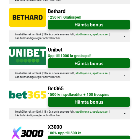
Bethard
1250 kr i Gratisspel!
Hämta bonus
Innehåller reklamlänk | 18+ år, spela ansvarsfullt,
stodlinjen.se
,
spelpaus.se
. |
Läs fullständiga regler och villkor
här
.
Unibet
Upp till 1000 kr gratisspel!
Hämta bonus
Innehåller reklamlänk | 18+ år, spela ansvarsfullt,
stodlinjen.se
,
spelpaus.se
. |
Läs fullständiga regler och villkor
här
.
Bet365
1500 kr i spelkrediter + 100 freespins
Hämta bonus
Innehåller reklamlänk | 18+ år, spela ansvarsfullt,
stodlinjen.se
,
spelpaus.se
. |
Läs fullständiga regler och villkor
här
.
X3000
100% upp till 500 kr