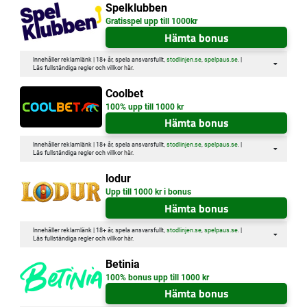
Spelklubben
Gratisspel upp till 1000kr
Hämta bonus
Innehåller reklamlänk | 18+ år, spela ansvarsfullt,
stodlinjen.se
,
spelpaus.se
. |
Läs fullständiga regler och villkor
här
.
Coolbet
100% upp till 1000 kr
Hämta bonus
Innehåller reklamlänk | 18+ år, spela ansvarsfullt,
stodlinjen.se
,
spelpaus.se
. |
Läs fullständiga regler och villkor
här
.
lodur
Upp till 1000 kr i bonus
Hämta bonus
Innehåller reklamlänk | 18+ år, spela ansvarsfullt,
stodlinjen.se
,
spelpaus.se
. |
Läs fullständiga regler och villkor
här
.
Betinia
100% bonus upp till 1000 kr
Hämta bonus