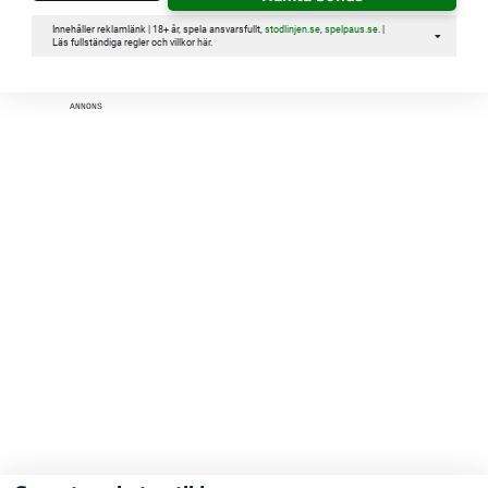
Innehåller reklamlänk | 18+ år, spela ansvarsfullt,
stodlinjen.se
,
spelpaus.se
. |
Läs fullständiga regler och villkor
här
.
ANNONS