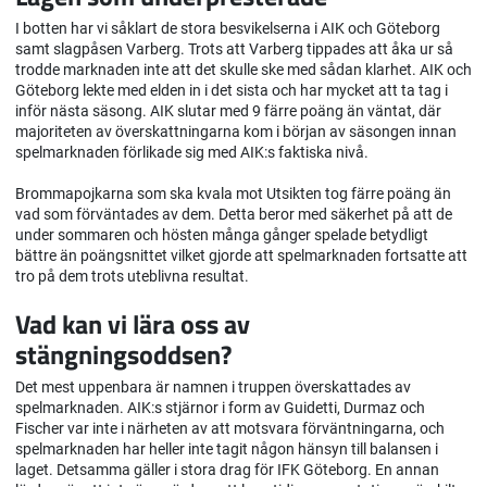
I botten har vi såklart de stora besvikelserna i AIK och Göteborg
samt slagpåsen Varberg. Trots att Varberg tippades att åka ur så
trodde marknaden inte att det skulle ske med sådan klarhet. AIK och
Göteborg lekte med elden in i det sista och har mycket att ta tag i
inför nästa säsong. AIK slutar med 9 färre poäng än väntat, där
majoriteten av överskattningarna kom i början av säsongen innan
spelmarknaden förlikade sig med AIK:s faktiska nivå.
Brommapojkarna som ska kvala mot Utsikten tog färre poäng än
vad som förväntades av dem. Detta beror med säkerhet på att de
under sommaren och hösten många gånger spelade betydligt
bättre än poängsnittet vilket gjorde att spelmarknaden fortsatte att
tro på dem trots uteblivna resultat.
Vad kan vi lära oss av
stängningsoddsen?
Det mest uppenbara är namnen i truppen överskattades av
spelmarknaden. AIK:s stjärnor i form av Guidetti, Durmaz och
Fischer var inte i närheten av att motsvara förväntningarna, och
spelmarknaden har heller inte tagit någon hänsyn till balansen i
laget. Detsamma gäller i stora drag för IFK Göteborg. En annan