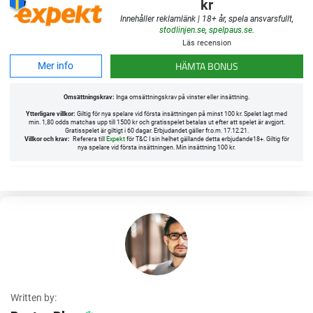
kr
Innehåller reklamlänk | 18+ år, spela ansvarsfullt,
stodlinjen.se
,
spelpaus.se
.
Läs recension
HÄMTA BONUS
Mer info
Omsättningskrav:
Inga omsättningskrav på vinster eller insättning.
Ytterligare villkor:
Giltig för nya spelare vid första insättningen på minst 100 kr. Spelet lagt med
min. 1,80 odds matchas upp till 1500 kr och gratisspelet betalas ut efter att spelet är avgjort.
Gratisspelet är giltigt i 60 dagar. Erbjudandet gäller fr.o.m. 17.12.21.
Villkor och krav:
Referera till
Expekt
för T&C I sin helhet gällande detta erbjudande18+. Giltig för
nya spelare vid första insättningen. Min insättning 100 kr.
Written by: