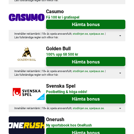
Läs fullständiga regler och villkor
här
.
Casumo
Få 100 kr i gratisspel
Hämta bonus
Innehåller reklamlänk | 18+ år, spela ansvarsfullt,
stodlinjen.se
,
spelpaus.se
. |
Läs fullständiga regler och villkor
här
.
Golden Bull
100% upp till 500 kr
Hämta bonus
Innehåller reklamlänk | 18+ år, spela ansvarsfullt,
stodlinjen.se
,
spelpaus.se
. |
Läs fullständiga regler och villkor
här
.
Svenska Spel
Poolbetting & höga odds!
Hämta bonus
Innehåller reklamlänk | 18+ år, spela ansvarsfullt,
stodlinjen.se
,
spelpaus.se
.
Onerush
Ny sportsbook hos OneRush
Hämta bonus