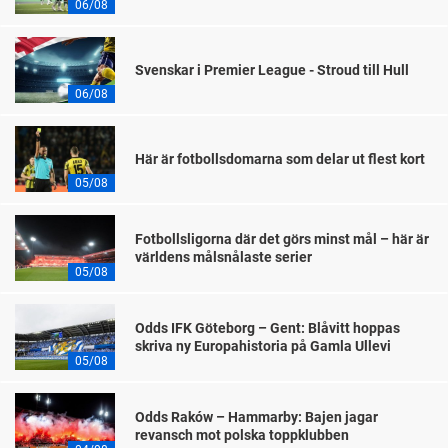
06/08
Svenskar i Premier League - Stroud till Hull
06/08
Här är fotbollsdomarna som delar ut flest kort
05/08
Fotbollsligorna där det görs minst mål – här är
världens målsnålaste serier
05/08
Odds IFK Göteborg – Gent: Blåvitt hoppas
skriva ny Europahistoria på Gamla Ullevi
05/08
Odds Raków – Hammarby: Bajen jagar
revansch mot polska toppklubben