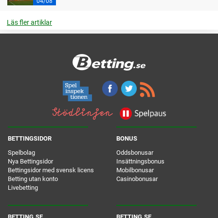
04/08
Läs fler artiklar
BETTINGSIDOR
BONUS
Spelbolag
Oddsbonusar
Nya Bettingsidor
Insättningsbonus
Bettingsidor med svensk licens
Mobilbonusar
Betting utan konto
Casinobonusar
Livebetting
BETTING.SE
BETTING.SE