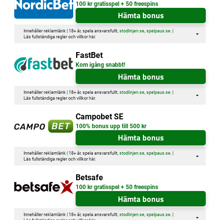
100 kr gratisspel + 50 freespins
Hämta bonus
Innehåller reklamlänk | 18+ år, spela ansvarsfullt,
stodlinjen.se
,
spelpaus.se
. |
Läs fullständiga regler och villkor
här
.
FastBet
Kom igång snabbt!
Hämta bonus
Innehåller reklamlänk | 18+ år, spela ansvarsfullt,
stodlinjen.se
,
spelpaus.se
. |
Läs fullständiga regler och villkor
här
.
Campobet SE
100% bonus upp till 500 kr
Hämta bonus
Innehåller reklamlänk | 18+ år, spela ansvarsfullt,
stodlinjen.se
,
spelpaus.se
. |
Läs fullständiga regler och villkor
här
.
Betsafe
100 kr gratisspel + 50 freespins
Hämta bonus
Innehåller reklamlänk | 18+ år, spela ansvarsfullt,
stodlinjen.se
,
spelpaus.se
. |