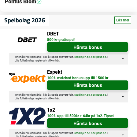
Pontus Blom
Spelbolag 2026
Läs mer
DBET
500 kr gratisspel!
Hämta bonus
Innehåller reklamlänk | 18+ år, spela ansvarsfullt,
stodlinjen.se
,
spelpaus.se
. |
Läs fullständiga regler och villkor
här
.
Expekt
100% matchad bonus upp till 1500 kr
Hämta bonus
Innehåller reklamlänk | 18+ år, spela ansvarsfullt,
stodlinjen.se
,
spelpaus.se
. |
Läs fullständiga regler och villkor
här
.
1x2
100% upp till 500kr + 64kr på 1x2-Tipset
Hämta bonus
Innehåller reklamlänk | 18+ år, spela ansvarsfullt,
stodlinjen.se
,
spelpaus.se
. |
Läs fullständiga regler och villkor
här
.