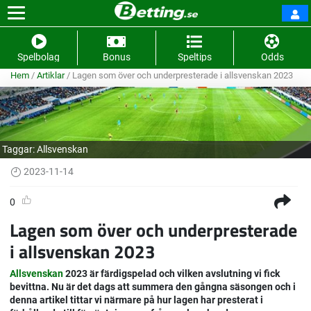
Spelbolag
Bonus
Speltips
Odds
Hem
/
Artiklar
/
Lagen som över och underpresterade i allsvenskan 2023
Taggar:
Allsvenskan
2023-11-14
0
Lagen som över och underpresterade
i allsvenskan 2023
Allsvenskan
2023 är färdigspelad och vilken avslutning vi fick
bevittna. Nu är det dags att summera den gångna säsongen och i
denna artikel tittar vi närmare på hur lagen har presterat i