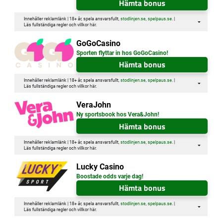
Hämta bonus
Innehåller reklamlänk | 18+ år, spela ansvarsfullt,
stodlinjen.se
,
spelpaus.se
. |
Läs fullständiga regler och villkor
här
.
GoGoCasino
Sporten flyttar in hos GoGoCasino!
Hämta bonus
Innehåller reklamlänk | 18+ år, spela ansvarsfullt,
stodlinjen.se
,
spelpaus.se
. |
Läs fullständiga regler och villkor
här
.
VeraJohn
Ny sportsbook hos Vera&John!
Hämta bonus
Innehåller reklamlänk | 18+ år, spela ansvarsfullt,
stodlinjen.se
,
spelpaus.se
. |
Läs fullständiga regler och villkor
här
.
Lucky Casino
Boostade odds varje dag!
Hämta bonus
Innehåller reklamlänk | 18+ år, spela ansvarsfullt,
stodlinjen.se
,
spelpaus.se
. |
Läs fullständiga regler och villkor
här
.