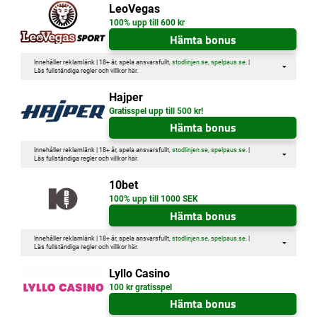
LeoVegas
100% upp till 600 kr
Hämta bonus
Innehåller reklamlänk | 18+ år, spela ansvarsfullt,
stodlinjen.se
,
spelpaus.se
. |
Läs fullständiga regler och villkor
här
.
Hajper
Gratisspel upp till 500 kr!
Hämta bonus
Innehåller reklamlänk | 18+ år, spela ansvarsfullt,
stodlinjen.se
,
spelpaus.se
. |
Läs fullständiga regler och villkor
här
.
10bet
100% upp till 1000 SEK
Hämta bonus
Innehåller reklamlänk | 18+ år, spela ansvarsfullt,
stodlinjen.se
,
spelpaus.se
. |
Läs fullständiga regler och villkor
här
.
Lyllo Casino
100 kr gratisspel
Hämta bonus