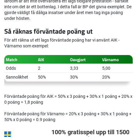
lärdom är att inte övervärdera ett lags tidigare prestation - särskilt
inte om det är ett bottenlag. I detta fall är BP det givna exemplet. De
gjorde väldigt få dåliga insatser under året men tag inga poäng
under hösten.
Så räknas förväntade poäng ut
För att räkna ut ett lags förväntade poäng har vi använt AIK -
Värnamo som exempel:
Match
AIK
Oavgjort
Värnamo
Odds
2
3,33
5,00
Sannolikhet
50%
30%
20%
Förväntade poäng för AIK = 50% x 3 poäng + 30% x 1 poäng + 20% x
0 poäng = 1,8 poäng
Förväntade poäng för Värnamo = 20% x 3 poäng + 30% x 1 poäng +
50% x 0 poäng = 0.9 poäng
100% gratisspel upp till 1500