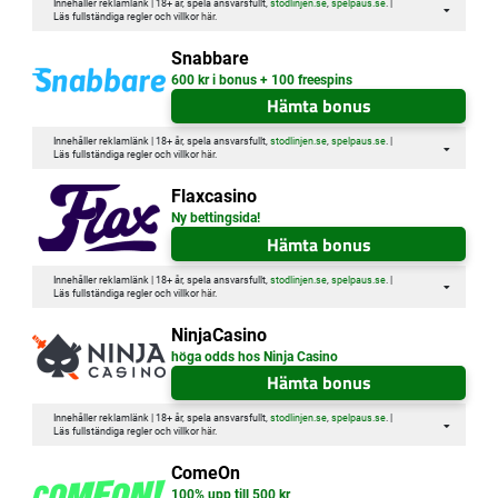
Innehåller reklamlänk | 18+ år, spela ansvarsfullt,
stodlinjen.se
,
spelpaus.se
. |
Läs fullständiga regler och villkor
här
.
Snabbare
600 kr i bonus + 100 freespins
Hämta bonus
Innehåller reklamlänk | 18+ år, spela ansvarsfullt,
stodlinjen.se
,
spelpaus.se
. |
Läs fullständiga regler och villkor
här
.
Flaxcasino
Ny bettingsida!
Hämta bonus
Innehåller reklamlänk | 18+ år, spela ansvarsfullt,
stodlinjen.se
,
spelpaus.se
. |
Läs fullständiga regler och villkor
här
.
NinjaCasino
höga odds hos Ninja Casino
Hämta bonus
Innehåller reklamlänk | 18+ år, spela ansvarsfullt,
stodlinjen.se
,
spelpaus.se
. |
Läs fullständiga regler och villkor
här
.
ComeOn
100% upp till 500 kr