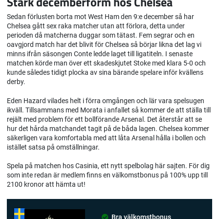
Stark decemberform hos Chelsea
Sedan förlusten borta mot West Ham den 9:e december så har
Chelsea gått sex raka matcher utan att förlora, detta under
perioden då matcherna duggar som tätast. Fem segrar och en
oavgjord match har det blivit för Chelsea så börjar likna det lag vi
minns ifrån säsongen Conte ledde laget till ligatiteln. I senaste
matchen körde man över ett skadeskjutet Stoke med klara 5-0 och
kunde således tidigt plocka av sina bärande spelare inför kvällens
derby.
Eden Hazard vilades helt i förra omgången och lär vara spelsugen
ikväll. Tillsammans med Morata i anfallet så kommer de att ställa till
rejält med problem för ett bollförande Arsenal. Det återstår att se
hur det hårda matchandet tagit på de båda lagen. Chelsea kommer
säkerligen vara komfortabla med att låta Arsenal hålla i bollen och
istället satsa på omställningar.
Spela på matchen hos Casinia, ett nytt spelbolag här sajten. För dig
som inte redan är medlem finns en välkomstbonus på 100% upp till
2100 kronor att hämta ut!
Bra välkomstbonus