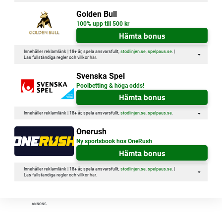
Golden Bull
100% upp till 500 kr
Hämta bonus
Innehåller reklamlänk | 18+ år, spela ansvarsfullt,
stodlinjen.se
,
spelpaus.se
. |
Läs fullständiga regler och villkor
här
.
Svenska Spel
Poolbetting & höga odds!
Hämta bonus
Innehåller reklamlänk | 18+ år, spela ansvarsfullt,
stodlinjen.se
,
spelpaus.se
.
Onerush
Ny sportsbook hos OneRush
Hämta bonus
Innehåller reklamlänk | 18+ år, spela ansvarsfullt,
stodlinjen.se
,
spelpaus.se
. |
Läs fullständiga regler och villkor
här
.
ANNONS