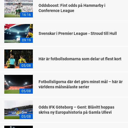
Oddsboost: Fint odds på Hammarby i
Conference League
16:16
Svenskar i Premier League - Stroud till Hull
09:19
Här är fotbollsdomarna som delar ut flest kort
05/08
Fotbollsligorna där det görs minst mål – här är
världens målsnålaste serier
05/08
Odds IFK Göteborg – Gent: Blåvitt hoppas
skriva ny Europahistoria på Gamla Ullevi
05/08