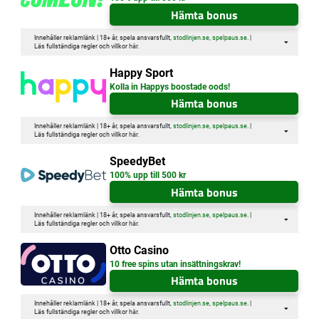
Hämta bonus
Innehåller reklamlänk | 18+ år, spela ansvarsfullt,
stodlinjen.se
,
spelpaus.se
. |
Läs fullständiga regler och villkor
här
.
Happy Sport
Kolla in Happys boostade oods!
Hämta bonus
Innehåller reklamlänk | 18+ år, spela ansvarsfullt,
stodlinjen.se
,
spelpaus.se
. |
Läs fullständiga regler och villkor
här
.
SpeedyBet
100% upp till 500 kr
Hämta bonus
Innehåller reklamlänk | 18+ år, spela ansvarsfullt,
stodlinjen.se
,
spelpaus.se
. |
Läs fullständiga regler och villkor
här
.
Otto Casino
10 free spins utan insättningskrav!
Hämta bonus
Innehåller reklamlänk | 18+ år, spela ansvarsfullt,
stodlinjen.se
,
spelpaus.se
. |
Läs fullständiga regler och villkor
här
.