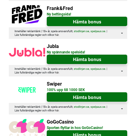
Frank&Fred
Ny bettingsida!
Hämta bonus
Innehåller reklamlänk | 18+ år, spela ansvarsfullt,
stodlinjen.se
,
spelpaus.se
. |
Läs fullständiga regler och villkor
här
.
Jubla
Ny spännande spelsida!
Hämta bonus
Innehåller reklamlänk | 18+ år, spela ansvarsfullt,
stodlinjen.se
,
spelpaus.se
. |
Läs fullständiga regler och villkor
här
.
Swiper
100% upp till 1000 SEK
Hämta bonus
Innehåller reklamlänk | 18+ år, spela ansvarsfullt,
stodlinjen.se
,
spelpaus.se
. |
Läs fullständiga regler och villkor
här
.
GoGoCasino
Sporten flyttar in hos GoGoCasino!
Hämta bonus