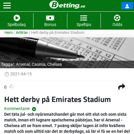
Spelbolag
Bonus
Speltips
Odds
Hem
/
Artiklar
/
Hett derby på Emirates Stadium
Taggar:
Arsenal
,
Casinia
,
Chelsea
2021-04-15
0
Hett derby på Emirates Stadium
Kommentarer
Det täta jul- och nyårsmatchandet går mot sitt slut och som sista
match, innan ett lugnare spelschema påbörjas, har vi Arsenal -
Chelsea att se fram emot. 7 poäng skiljer lagen åt inför kvällens
match och som alltid när det är derbydags, så lär vi få se en hel del