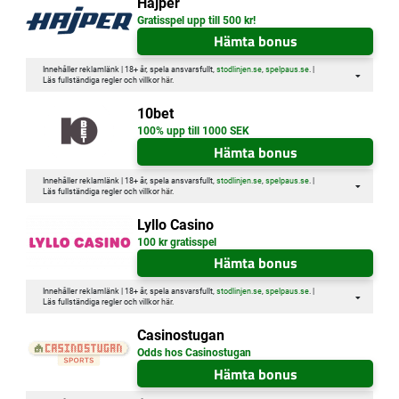
Hajper
Gratisspel upp till 500 kr!
Hämta bonus
Innehåller reklamlänk | 18+ år, spela ansvarsfullt,
stodlinjen.se
,
spelpaus.se
. |
Läs fullständiga regler och villkor
här
.
10bet
100% upp till 1000 SEK
Hämta bonus
Innehåller reklamlänk | 18+ år, spela ansvarsfullt,
stodlinjen.se
,
spelpaus.se
. |
Läs fullständiga regler och villkor
här
.
Lyllo Casino
100 kr gratisspel
Hämta bonus
Innehåller reklamlänk | 18+ år, spela ansvarsfullt,
stodlinjen.se
,
spelpaus.se
. |
Läs fullständiga regler och villkor
här
.
Casinostugan
Odds hos Casinostugan
Hämta bonus