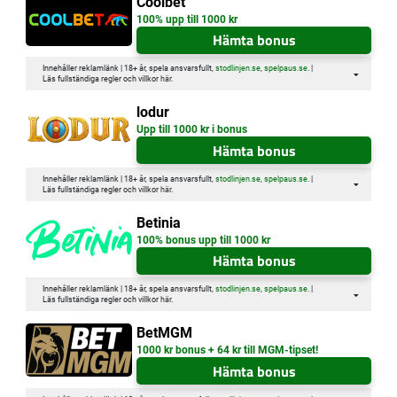
Coolbet
100% upp till 1000 kr
Hämta bonus
Innehåller reklamlänk | 18+ år, spela ansvarsfullt,
stodlinjen.se
,
spelpaus.se
. |
Läs fullständiga regler och villkor
här
.
lodur
Upp till 1000 kr i bonus
Hämta bonus
Innehåller reklamlänk | 18+ år, spela ansvarsfullt,
stodlinjen.se
,
spelpaus.se
. |
Läs fullständiga regler och villkor
här
.
Betinia
100% bonus upp till 1000 kr
Hämta bonus
Innehåller reklamlänk | 18+ år, spela ansvarsfullt,
stodlinjen.se
,
spelpaus.se
. |
Läs fullständiga regler och villkor
här
.
BetMGM
1000 kr bonus + 64 kr till MGM-tipset!
Hämta bonus