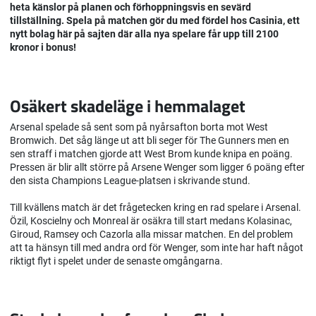
heta känslor på planen och förhoppningsvis en sevärd
tillställning. Spela på matchen gör du med fördel hos Casinia, ett
nytt bolag här på sajten där alla nya spelare får upp till 2100
kronor i bonus!
Osäkert skadeläge i hemmalaget
Arsenal spelade så sent som på nyårsafton borta mot West
Bromwich. Det såg länge ut att bli seger för The Gunners men en
sen straff i matchen gjorde att West Brom kunde knipa en poäng.
Pressen är blir allt större på Arsene Wenger som ligger 6 poäng efter
den sista Champions League-platsen i skrivande stund.
Till kvällens match är det frågetecken kring en rad spelare i Arsenal.
Özil, Koscielny och Monreal är osäkra till start medans Kolasinac,
Giroud, Ramsey och Cazorla alla missar matchen. En del problem
att ta hänsyn till med andra ord för Wenger, som inte har haft något
riktigt flyt i spelet under de senaste omgångarna.