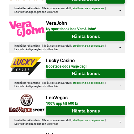
Innehåller reklamlänk | 18+ år, spela ansvarsfullt,
stodlinjen.se
,
spelpaus.se
. |
Läs fullständiga regler och villkor
här
.
VeraJohn
Ny sportsbook hos Vera&John!
Hämta bonus
Innehåller reklamlänk | 18+ år, spela ansvarsfullt,
stodlinjen.se
,
spelpaus.se
. |
Läs fullständiga regler och villkor
här
.
Lucky Casino
Boostade odds varje dag!
Hämta bonus
Innehåller reklamlänk | 18+ år, spela ansvarsfullt,
stodlinjen.se
,
spelpaus.se
. |
Läs fullständiga regler och villkor
här
.
LeoVegas
100% upp till 600 kr
Hämta bonus
Innehåller reklamlänk | 18+ år, spela ansvarsfullt,
stodlinjen.se
,
spelpaus.se
. |
Läs fullständiga regler och villkor
här
.