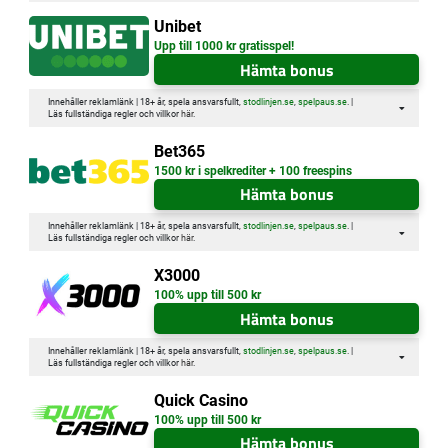
Unibet
Upp till 1000 kr gratisspel!
Hämta bonus
Innehåller reklamlänk | 18+ år, spela ansvarsfullt,
stodlinjen.se
,
spelpaus.se
. |
Läs fullständiga regler och villkor
här
.
Bet365
1500 kr i spelkrediter + 100 freespins
Hämta bonus
Innehåller reklamlänk | 18+ år, spela ansvarsfullt,
stodlinjen.se
,
spelpaus.se
. |
Läs fullständiga regler och villkor
här
.
X3000
100% upp till 500 kr
Hämta bonus
Innehåller reklamlänk | 18+ år, spela ansvarsfullt,
stodlinjen.se
,
spelpaus.se
. |
Läs fullständiga regler och villkor
här
.
Quick Casino
100% upp till 500 kr
Hämta bonus