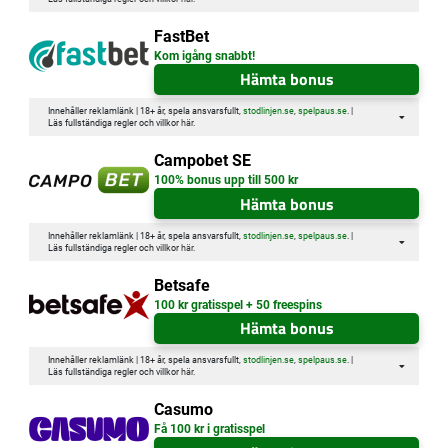
FastBet
Kom igång snabbt!
Hämta bonus
Innehåller reklamlänk | 18+ år, spela ansvarsfullt,
stodlinjen.se
,
spelpaus.se
. |
Läs fullständiga regler och villkor
här
.
Campobet SE
100% bonus upp till 500 kr
Hämta bonus
Innehåller reklamlänk | 18+ år, spela ansvarsfullt,
stodlinjen.se
,
spelpaus.se
. |
Läs fullständiga regler och villkor
här
.
Betsafe
100 kr gratisspel + 50 freespins
Hämta bonus
Innehåller reklamlänk | 18+ år, spela ansvarsfullt,
stodlinjen.se
,
spelpaus.se
. |
Läs fullständiga regler och villkor
här
.
Casumo
Få 100 kr i gratisspel