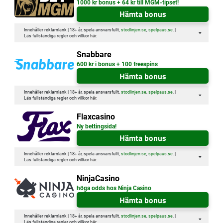
1000 kr bonus + 64 kr till MGM-tipset!
Hämta bonus
Innehåller reklamlänk | 18+ år, spela ansvarsfullt,
stodlinjen.se
,
spelpaus.se
. |
Läs fullständiga regler och villkor
här
.
Snabbare
600 kr i bonus + 100 freespins
Hämta bonus
Innehåller reklamlänk | 18+ år, spela ansvarsfullt,
stodlinjen.se
,
spelpaus.se
. |
Läs fullständiga regler och villkor
här
.
Flaxcasino
Ny bettingsida!
Hämta bonus
Innehåller reklamlänk | 18+ år, spela ansvarsfullt,
stodlinjen.se
,
spelpaus.se
. |
Läs fullständiga regler och villkor
här
.
NinjaCasino
höga odds hos Ninja Casino
Hämta bonus
Innehåller reklamlänk | 18+ år, spela ansvarsfullt,
stodlinjen.se
,
spelpaus.se
. |
Läs fullständiga regler och villkor
här
.