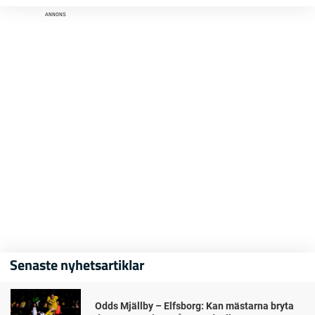
ANNONS
Senaste nyhetsartiklar
Odds Mjällby – Elfsborg: Kan mästarna bryta