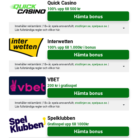
Quick Casino
100% upp till 500 kr
Hämta bonus
Innehåller reklamlänk | 18+ år, spela ansvarsfullt,
stodlinjen.se
,
spelpaus.se
. |
Läs fullständiga regler och villkor
här
.
Interwetten
100% upp till 1.000kr i bonus
Hämta bonus
Innehåller reklamlänk | 18+ år, spela ansvarsfullt,
stodlinjen.se
,
spelpaus.se
. |
Läs fullständiga regler och villkor
här
.
VBET
200 kr i gratisspel
Hämta bonus
Innehåller reklamlänk | 18+ år, spela ansvarsfullt,
stodlinjen.se
,
spelpaus.se
. |
Läs fullständiga regler och villkor
här
.
Spelklubben
Gratisspel upp till 1000kr
Hämta bonus