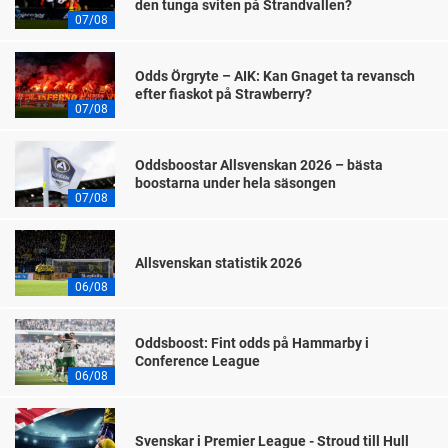
den tunga sviten på Strandvallen?
07/08
Odds Örgryte – AIK: Kan Gnaget ta revansch
efter fiaskot på Strawberry?
07/08
Oddsboostar Allsvenskan 2026 – bästa
boostarna under hela säsongen
07/08
Allsvenskan statistik 2026
06/08
Oddsboost: Fint odds på Hammarby i
Conference League
06/08
Svenskar i Premier League - Stroud till Hull