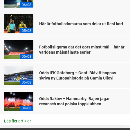
06/08
Här är fotbollsdomarna som delar ut flest kort
05/08
Fotbollsligorna där det görs minst mål – här är
världens målsnålaste serier
05/08
Odds IFK Göteborg – Gent: Blåvitt hoppas
skriva ny Europahistoria på Gamla Ullevi
05/08
Odds Raków – Hammarby: Bajen jagar
revansch mot polska toppklubben
04/08
Läs fler artiklar