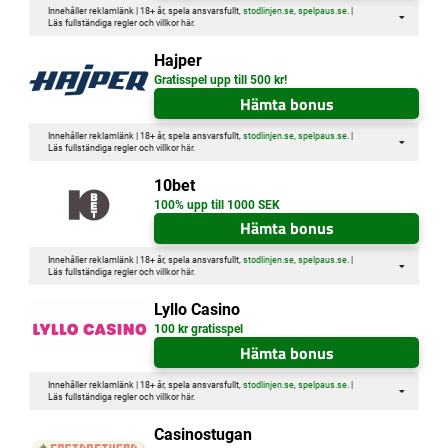
Innehåller reklamlänk | 18+ år, spela ansvarsfullt,
stodlinjen.se
,
spelpaus.se
. |
Läs fullständiga regler och villkor
här
.
Hajper
Gratisspel upp till 500 kr!
Hämta bonus
Innehåller reklamlänk | 18+ år, spela ansvarsfullt,
stodlinjen.se
,
spelpaus.se
. |
Läs fullständiga regler och villkor
här
.
10bet
100% upp till 1000 SEK
Hämta bonus
Innehåller reklamlänk | 18+ år, spela ansvarsfullt,
stodlinjen.se
,
spelpaus.se
. |
Läs fullständiga regler och villkor
här
.
Lyllo Casino
100 kr gratisspel
Hämta bonus
Innehåller reklamlänk | 18+ år, spela ansvarsfullt,
stodlinjen.se
,
spelpaus.se
. |
Läs fullständiga regler och villkor
här
.
Casinostugan