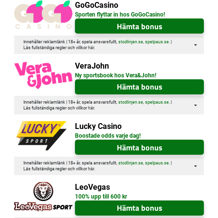
GoGoCasino
Sporten flyttar in hos GoGoCasino!
Hämta bonus
Innehåller reklamlänk | 18+ år, spela ansvarsfullt,
stodlinjen.se
,
spelpaus.se
. |
Läs fullständiga regler och villkor
här
.
VeraJohn
Ny sportsbook hos Vera&John!
Hämta bonus
Innehåller reklamlänk | 18+ år, spela ansvarsfullt,
stodlinjen.se
,
spelpaus.se
. |
Läs fullständiga regler och villkor
här
.
Lucky Casino
Boostade odds varje dag!
Hämta bonus
Innehåller reklamlänk | 18+ år, spela ansvarsfullt,
stodlinjen.se
,
spelpaus.se
. |
Läs fullständiga regler och villkor
här
.
LeoVegas
100% upp till 600 kr
Hämta bonus