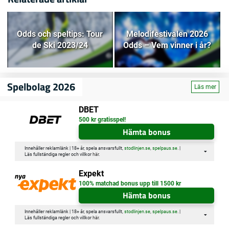
Odds och speltips: Tour
Melodifestivalen 2026
de Ski 2023/24
Odds – Vem vinner i år?
Spelbolag 2026
Läs mer
DBET
500 kr gratisspel!
Hämta bonus
Innehåller reklamlänk | 18+ år, spela ansvarsfullt,
stodlinjen.se
,
spelpaus.se
. |
Läs fullständiga regler och villkor
här
.
Expekt
100% matchad bonus upp till 1500 kr
Hämta bonus
Innehåller reklamlänk | 18+ år, spela ansvarsfullt,
stodlinjen.se
,
spelpaus.se
. |
Läs fullständiga regler och villkor
här
.