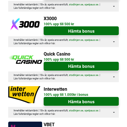
Innehåller reklamlänk | 18+ år, spela ansvarsfullt,
stodlinjen.se
,
spelpaus.se
. |
Läs fullständiga regler och villkor
här
.
X3000
100% upp till 500 kr
Hämta bonus
Innehåller reklamlänk | 18+ år, spela ansvarsfullt,
stodlinjen.se
,
spelpaus.se
. |
Läs fullständiga regler och villkor
här
.
Quick Casino
100% upp till 500 kr
Hämta bonus
Innehåller reklamlänk | 18+ år, spela ansvarsfullt,
stodlinjen.se
,
spelpaus.se
. |
Läs fullständiga regler och villkor
här
.
Interwetten
100% upp till 1.000kr i bonus
Hämta bonus
Innehåller reklamlänk | 18+ år, spela ansvarsfullt,
stodlinjen.se
,
spelpaus.se
. |
Läs fullständiga regler och villkor
här
.
VBET