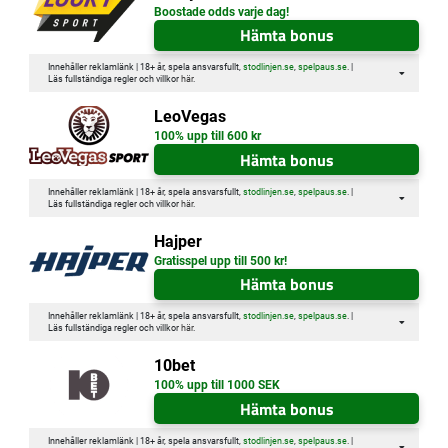
Boostade odds varje dag!
Hämta bonus
Innehåller reklamlänk | 18+ år, spela ansvarsfullt,
stodlinjen.se
,
spelpaus.se
. |
Läs fullständiga regler och villkor
här
.
LeoVegas
100% upp till 600 kr
Hämta bonus
Innehåller reklamlänk | 18+ år, spela ansvarsfullt,
stodlinjen.se
,
spelpaus.se
. |
Läs fullständiga regler och villkor
här
.
Hajper
Gratisspel upp till 500 kr!
Hämta bonus
Innehåller reklamlänk | 18+ år, spela ansvarsfullt,
stodlinjen.se
,
spelpaus.se
. |
Läs fullständiga regler och villkor
här
.
10bet
100% upp till 1000 SEK
Hämta bonus
Innehåller reklamlänk | 18+ år, spela ansvarsfullt,
stodlinjen.se
,
spelpaus.se
. |