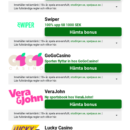
Innehåller reklamlänk | 18+ år, spela ansvarsfullt,
stodlinjen.se
,
spelpaus.se
. |
Läs fullständiga regler och villkor
här
.
Swiper
100% upp till 1000 SEK
Hämta bonus
Innehåller reklamlänk | 18+ år, spela ansvarsfullt,
stodlinjen.se
,
spelpaus.se
. |
Läs fullständiga regler och villkor
här
.
GoGoCasino
Sporten flyttar in hos GoGoCasino!
Hämta bonus
Innehåller reklamlänk | 18+ år, spela ansvarsfullt,
stodlinjen.se
,
spelpaus.se
. |
Läs fullständiga regler och villkor
här
.
VeraJohn
Ny sportsbook hos Vera&John!
Hämta bonus
Innehåller reklamlänk | 18+ år, spela ansvarsfullt,
stodlinjen.se
,
spelpaus.se
. |
Läs fullständiga regler och villkor
här
.
Lucky Casino