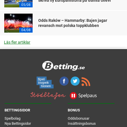
skriva ny Europahistoria på Gamla Ullevi
05/08
Odds Raków – Hammarby: Bajen jagar
revansch mot polska toppklubben
04/08
Läs fler artiklar
BETTINGSIDOR
BONUS
Spelbolag
Oddsbonusar
Nya Bettingsidor
Insättningsbonus