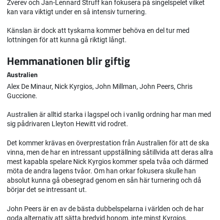
Zverev och Jan-Lennard Struff kan fokusera på singelspelet vilket
kan vara viktigt under en så intensiv turnering.
Känslan är dock att tyskarna kommer behöva en del tur med
lottningen för att kunna gå riktigt långt.
Hemmanationen blir giftig
Australien
Alex De Minaur, Nick Kyrgios, John Millman, John Peers, Chris
Guccione.
Australien är alltid starka i lagspel och i vanlig ordning har man med
sig pådrivaren Lleyton Hewitt vid rodret.
Det kommer krävas en överprestation från Australien för att de ska
vinna, men de har en intressant uppställning såtillvida att deras allra
mest kapabla spelare Nick Kyrgios kommer spela tvåa och därmed
möta de andra lagens tvåor. Om han orkar fokusera skulle han
absolut kunna gå obesegrad genom en sån här turnering och då
börjar det se intressant ut.
John Peers är en av de bästa dubbelspelarna i världen och de har
goda alternativ att sätta bredvid honom, inte minst Kyrgios.