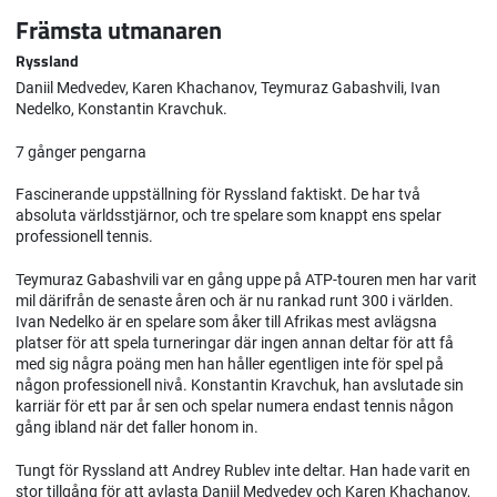
Främsta utmanaren
Ryssland
Daniil Medvedev, Karen Khachanov, Teymuraz Gabashvili, Ivan
Nedelko, Konstantin Kravchuk.
7 gånger pengarna
Fascinerande uppställning för Ryssland faktiskt. De har två
absoluta världsstjärnor, och tre spelare som knappt ens spelar
professionell tennis.
Teymuraz Gabashvili var en gång uppe på ATP-touren men har varit
mil därifrån de senaste åren och är nu rankad runt 300 i världen.
Ivan Nedelko är en spelare som åker till Afrikas mest avlägsna
platser för att spela turneringar där ingen annan deltar för att få
med sig några poäng men han håller egentligen inte för spel på
någon professionell nivå. Konstantin Kravchuk, han avslutade sin
karriär för ett par år sen och spelar numera endast tennis någon
gång ibland när det faller honom in.
Tungt för Ryssland att Andrey Rublev inte deltar. Han hade varit en
stor tillgång för att avlasta Daniil Medvedev och Karen Khachanov,