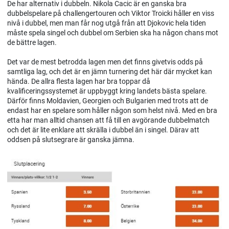
De har alternativ i dubbeln. Nikola Cacic är en ganska bra
dubbelspelare på challengertouren och Viktor Troicki håller en viss
nivå i dubbel, men man får nog utgå från att Djokovic hela tiden
måste spela singel och dubbel om Serbien ska ha någon chans mot
de bättre lagen.
Det var de mest betrodda lagen men det finns givetvis odds på
samtliga lag, och det är en jämn turnering det här där mycket kan
hända. De allra flesta lagen har bra toppar då
kvalificeringssystemet är uppbyggt kring landets bästa spelare.
Därför finns Moldavien, Georgien och Bulgarien med trots att de
endast har en spelare som håller någon som helst nivå. Med en bra
etta har man alltid chansen att få till en avgörande dubbelmatch
och det är lite enklare att skrälla i dubbel än i singel. Därav att
oddsen på slutsegrare är ganska jämna.