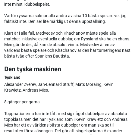
inte minst i dubbelspelet.
Varför ryssarna saknar alla andra av sina 10 bästa spelare vet jag
faktiskt inte. Den ser lite märklig ut denna uppställning.
Klart är i alla fall, Medvedev och Khachanov måste spela alla
matcher, inklusive eventuella dubblar, om Ryssland ska ha en chans.
Men gör de det, då kan de absolut vinna. Medvedev är en av
världens bästa spelare och Khachanov är den här turneringens näst
bästa tvåa efter Spaniens Bautista.
Den tyska maskinen
Tyskland
Alexander Zverev, Jan-Lennard Struff, Mats Moraing, Kevin
Krawietz, Andreas Mies.
8 gånger pengarna
Toppnationerna har inte fått med sig något dubbelpar av absoluta
toppklass men det har Tyskland som i Kevin Krawietz och Andreas
Mies har ett av världens bästa dubbelpar om man ska se till
resultaten förra säsongen. Det gör att singelspelarna Alexander