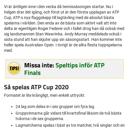
Vi är äntligen inne i den vecka då tennissäsongen startar. Nu i
helgen drar det igång, och först ut är den första upplagan av ATP
Cup, ATP:s nya flaggskepp till lagtävling med de absolut bästa
spelarna i världen. Den enda av de bästa som aktivt valt att inte
delta är egentligen Roger Federer och i fallet drog han då också med
sig landsmannen Stan Wawrinka. Andy Murray meddelade också i
sista stund att han skjuter upp sin säsongsstart. Han kommer inte
heller spela Australian Open. I övrigt är de allra flesta toppspelarna
med.
Missa inte:
Speltips inför ATP
Finals
Så spelas ATP Cup 2020
Formatet är lite krångligt, men enkelt uttryckt:
24 lag som delas in i sex grupper om fyra lag.
Gruppvinnarna går vidare till kvartsfinal liksom de två bästa
tvåorna i de sex grupperna.
Lagmatcherna spelas i bäst av tre matcher, två singlar och en