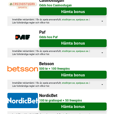
Casinostugan
Odds hos Casinostugan
Hämta bonus
Innehåller reklamlänk | 18+ år, spela ansvarsfullt,
stodlinjen.se
,
spelpaus.se
. |
Läs fullständiga regler och villkor
här
.
Paf
Odds hos Paf
Hämta bonus
Innehåller reklamlänk | 18+ år, spela ansvarsfullt,
stodlinjen.se
,
spelpaus.se
. |
Läs fullständiga regler och villkor
här
.
Betsson
500 kr + 100 freespins
Hämta bonus
Innehåller reklamlänk | 18+ år, spela ansvarsfullt,
stodlinjen.se
,
spelpaus.se
. |
Läs fullständiga regler och villkor
här
.
NordicBet
100 kr gratisspel + 50 freespins
Hämta bonus