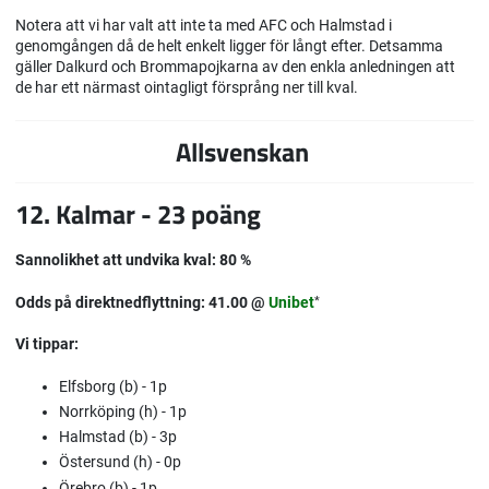
Notera att vi har valt att inte ta med AFC och Halmstad i
genomgången då de helt enkelt ligger för långt efter. Detsamma
gäller Dalkurd och Brommapojkarna av den enkla anledningen att
de har ett närmast ointagligt försprång ner till kval.
Allsvenskan
12. Kalmar - 23 poäng
Sannolikhet att undvika kval: 80 %
Odds på direktnedflyttning: 41.00 @
Unibet
*
Vi tippar:
Elfsborg (b) - 1p
Norrköping (h) - 1p
Halmstad (b) - 3p
Östersund (h) - 0p
Örebro (b) - 1p