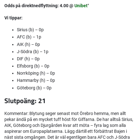
Odds på direktnedflyttning: 4.00 @
Unibet
*
Vi tippar:
Sirius (b) – 0p
AFC (b) – 1p
AIK (h) – 0p
J-Södra (b) – 1p
DIF (h) – 0p
Elfsborg (b) – 0p
Norrköping (h) – 0p
Hammarby (h) – 0p
Göteborg (b) – 0p
Slutpoäng: 21
Kommentar:
Blytung seger senast mot Örebro hemma, men allt
pekar ändå på en mycket tuff höst för Giffarna. De har alltså Sirius,
AIK, Göteborg och Djurgården kvar att möta – fyra lag som alla
aspirerar om Europaplatserna. Lägg därtill ett förbättrat Bajen i
näst sista omgången. Det är väl egentligen bara AFC och J-Södra