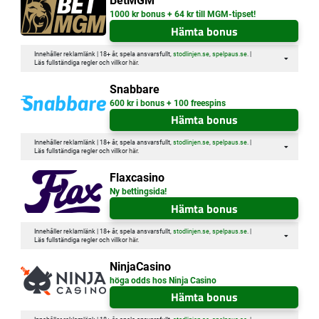
BetMGM
1000 kr bonus + 64 kr till MGM-tipset!
Hämta bonus
Innehåller reklamlänk | 18+ år, spela ansvarsfullt,
stodlinjen.se
,
spelpaus.se
. |
Läs fullständiga regler och villkor
här
.
Snabbare
600 kr i bonus + 100 freespins
Hämta bonus
Innehåller reklamlänk | 18+ år, spela ansvarsfullt,
stodlinjen.se
,
spelpaus.se
. |
Läs fullständiga regler och villkor
här
.
Flaxcasino
Ny bettingsida!
Hämta bonus
Innehåller reklamlänk | 18+ år, spela ansvarsfullt,
stodlinjen.se
,
spelpaus.se
. |
Läs fullständiga regler och villkor
här
.
NinjaCasino
höga odds hos Ninja Casino
Hämta bonus