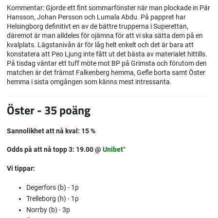
Kommentar: Gjorde ett fint sommarfönster när man plockade in Pär
Hansson, Johan Persson och Lumala Abdu. På pappret har
Helsingborg definitivt en av de bättre trupperna i Superettan,
däremot är man alldeles för ojämna för att vi ska sätta dem på en
kvalplats. Lägstanivån är för låg helt enkelt och det är bara att
konstatera att Peo Ljung inte fått ut det bästa av materialet hittills.
På tisdag väntar ett tuff möte mot BP på Grimsta och förutom den
matchen är det främst Falkenberg hemma, Gefle borta samt Öster
hemma i sista omgången som känns mest intressanta.
Öster - 35 poäng
Sannolikhet att nå kval: 15 %
Odds på att nå topp 3: 19.00 @
Unibet
*
Vi tippar:
Degerfors (b) - 1p
Trelleborg (h) - 1p
Norrby (b) - 3p