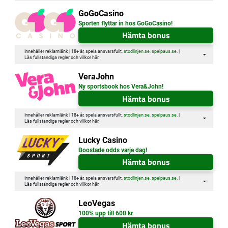
GoGoCasino
Sporten flyttar in hos GoGoCasino!
Hämta bonus
Innehåller reklamlänk | 18+ år, spela ansvarsfullt,
stodlinjen.se
,
spelpaus.se
. |
Läs fullständiga regler och villkor
här
.
VeraJohn
Ny sportsbook hos Vera&John!
Hämta bonus
Innehåller reklamlänk | 18+ år, spela ansvarsfullt,
stodlinjen.se
,
spelpaus.se
. |
Läs fullständiga regler och villkor
här
.
Lucky Casino
Boostade odds varje dag!
Hämta bonus
Innehåller reklamlänk | 18+ år, spela ansvarsfullt,
stodlinjen.se
,
spelpaus.se
. |
Läs fullständiga regler och villkor
här
.
LeoVegas
100% upp till 600 kr
Hämta bonus