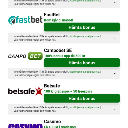
Innehåller reklamlänk | 18+ år, spela ansvarsfullt,
stodlinjen.se
,
spelpaus.se
. |
Läs fullständiga regler och villkor
här
.
FastBet
Kom igång snabbt!
Hämta bonus
Innehåller reklamlänk | 18+ år, spela ansvarsfullt,
stodlinjen.se
,
spelpaus.se
. |
Läs fullständiga regler och villkor
här
.
Campobet SE
100% bonus upp till 500 kr
Hämta bonus
Innehåller reklamlänk | 18+ år, spela ansvarsfullt,
stodlinjen.se
,
spelpaus.se
. |
Läs fullständiga regler och villkor
här
.
Betsafe
100 kr gratisspel + 50 freespins
Hämta bonus
Innehåller reklamlänk | 18+ år, spela ansvarsfullt,
stodlinjen.se
,
spelpaus.se
. |
Läs fullständiga regler och villkor
här
.
Casumo
Få 100 kr i gratisspel