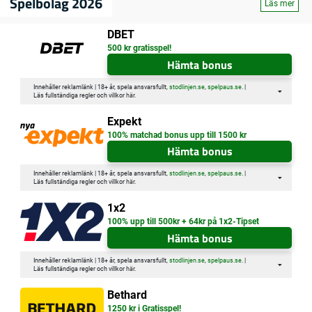
Spelbolag 2026
Läs mer
DBET
500 kr gratisspel!
Hämta bonus
Innehåller reklamlänk | 18+ år, spela ansvarsfullt,
stodlinjen.se
,
spelpaus.se
. |
Läs fullständiga regler och villkor
här
.
Expekt
100% matchad bonus upp till 1500 kr
Hämta bonus
Innehåller reklamlänk | 18+ år, spela ansvarsfullt,
stodlinjen.se
,
spelpaus.se
. |
Läs fullständiga regler och villkor
här
.
1x2
100% upp till 500kr + 64kr på 1x2-Tipset
Hämta bonus
Innehåller reklamlänk | 18+ år, spela ansvarsfullt,
stodlinjen.se
,
spelpaus.se
. |
Läs fullständiga regler och villkor
här
.
Bethard
1250 kr i Gratisspel!