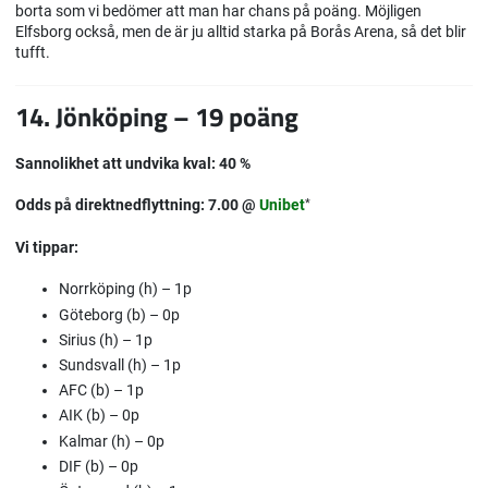
borta som vi bedömer att man har chans på poäng. Möjligen
Elfsborg också, men de är ju alltid starka på Borås Arena, så det blir
tufft.
14. Jönköping – 19 poäng
Sannolikhet att undvika kval: 40 %
Odds på direktnedflyttning: 7.00 @
Unibet
*
Vi tippar:
Norrköping (h) – 1p
Göteborg (b) – 0p
Sirius (h) – 1p
Sundsvall (h) – 1p
AFC (b) – 1p
AIK (b) – 0p
Kalmar (h) – 0p
DIF (b) – 0p