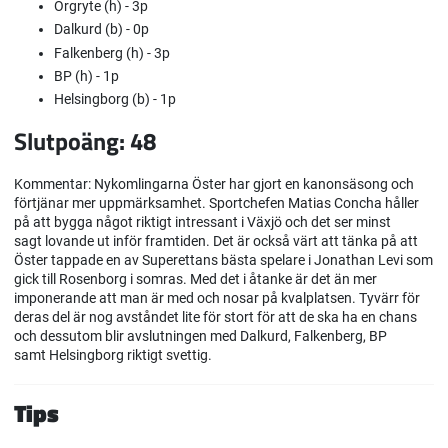
Örgryte (h) - 3p
Dalkurd (b) - 0p
Falkenberg (h) - 3p
BP (h) - 1p
Helsingborg (b) - 1p
Slutpoäng: 48
Kommentar: Nykomlingarna Öster har gjort en kanonsäsong och
förtjänar mer uppmärksamhet. Sportchefen Matias Concha håller
på att bygga något riktigt intressant i Växjö och det ser minst
sagt lovande ut inför framtiden. Det är också värt att tänka på att
Öster tappade en av Superettans bästa spelare i Jonathan Levi som
gick till Rosenborg i somras. Med det i åtanke är det än mer
imponerande att man är med och nosar på kvalplatsen. Tyvärr för
deras del är nog avståndet lite för stort för att de ska ha en chans
och dessutom blir avslutningen med Dalkurd, Falkenberg, BP
samt Helsingborg riktigt svettig.
Tips