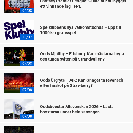
Fantasy Premier League: Guide hur du bygger
ett vinnande lag i FPL
04/08
Spelklubbens nya välkomstbonus – Upp till
1000 kr i gratisspel
15/07
Odds Mjällby – Elfsborg: Kan mästarna bryta
den tunga sviten på Strandvallen?
07/08
Odds Örgryte – AIK: Kan Gnaget ta revansch
efter fiaskot på Strawberry?
07/08
Oddsboostar Allsvenskan 2026 – bästa
boostarna under hela säsongen
07/08