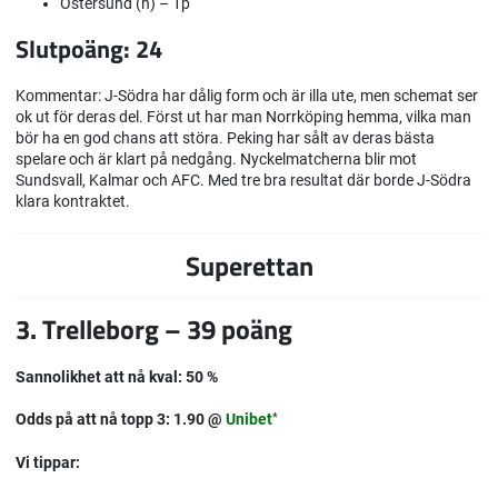
Östersund (h) – 1p
Slutpoäng: 24
Kommentar:
J-Södra har dålig form och är illa ute, men schemat ser
ok ut för deras del. Först ut har man Norrköping hemma, vilka man
bör ha en god chans att störa. Peking har sålt av deras bästa
spelare och är klart på nedgång. Nyckelmatcherna blir mot
Sundsvall, Kalmar och AFC. Med tre bra resultat där borde J-Södra
klara kontraktet.
Superettan
3. Trelleborg – 39 poäng
Sannolikhet att nå kval: 50 %
Odds på att nå topp 3: 1.90 @
Unibet
*
Vi tippar: