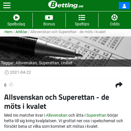
Spelbolag
Bonus
Speltips
Odds
Hem
/
Artiklar
/
Allsvenskan och Superettan - de möts i kvalet
Taggar:
Allsvenskan
,
Superettan
,
Unibet
2021-04-22
0
Allsvenskan och Superettan - de
möts i kvalet
Med nio matcher kvar i
Allsvenskan
och åtta i
Superettan
börjar
hetta till sig kring kvalplatsen. Vi grottat ner oss i spelschemat och
försökt bena ut vilka som kommer att mötas i kvalet.