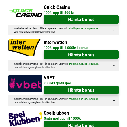
Quick Casino
100% upp till 500 kr
Hämta bonus
Innehåller reklamlänk | 18+ år, spela ansvarsfullt,
stodlinjen.se
,
spelpaus.se
. |
Läs fullständiga regler och villkor
här
.
Interwetten
100% upp till 1.000kr i bonus
Hämta bonus
Innehåller reklamlänk | 18+ år, spela ansvarsfullt,
stodlinjen.se
,
spelpaus.se
. |
Läs fullständiga regler och villkor
här
.
VBET
200 kr i gratisspel
Hämta bonus
Innehåller reklamlänk | 18+ år, spela ansvarsfullt,
stodlinjen.se
,
spelpaus.se
. |
Läs fullständiga regler och villkor
här
.
Spelklubben
Gratisspel upp till 1000kr
Hämta bonus