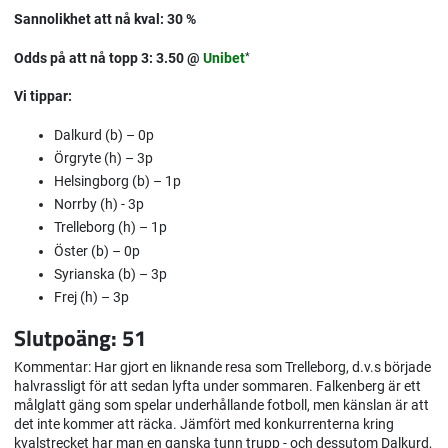
Sannolikhet att nå kval: 30 %
Odds på att nå topp 3: 3.50 @
Unibet
*
Vi tippar:
Dalkurd (b) – 0p
Örgryte (h) – 3p
Helsingborg (b) – 1p
Norrby (h) - 3p
Trelleborg (h) – 1p
Öster (b) – 0p
Syrianska (b) – 3p
Frej (h) – 3p
Slutpoäng: 51
Kommentar: Har gjort en liknande resa som Trelleborg, d.v.s började
halvrassligt för att sedan lyfta under sommaren. Falkenberg är ett
målglatt gäng som spelar underhållande fotboll, men känslan är att
det inte kommer att räcka. Jämfört med konkurrenterna kring
kvalstrecket har man en ganska tunn trupp - och dessutom Dalkurd,