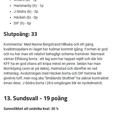
Hammarby (h) - 1p
J-Södra (b) - 3p
Häcken (b) - 0p
DIF (h) - 0p
Slutpoäng: 33
Kommentar: Med Nanne Bergstrand tillbaka och ett gäng
kvalitetsspelare in i laget har Kalmar kommit igång. Formen är god
och nu har man ett relativt behagligt schema framöver. Närmast
väntar Elfsborg borta - ett lag som har tappat rejält och där bör
KFF ha en god chans att knipa minst en pinne. Sedan har man
Norrköping (som är på dekis), Halmstad och därefter en rad
mittenlag. Avslutningen med Häcken borta och DIF hemma blir
givetvis tuff, men nog ska "Smålands Stolthet" ha säkrat kontraktet
innan dess. J-Södra borta i 28:e omgången blir en nyckelmatch.
13. Sundsvall - 19 poäng
Sannolikhet att undvika kval: 30 %